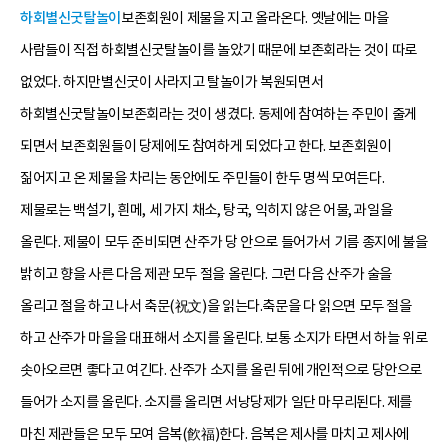
하회별신굿탈놀이
보존회원이 제물을 지고 올라온다. 옛날에는 마을
사람들이 직접 하회별신굿탈놀이를 놀았기 때문에 보존회라는 것이 따로
없었다. 하지만별신굿이 사라지고 탈놀이가 복원되면서
하회별신굿탈놀이보존회라는 것이 생겼다. 동제에 참여하는 주민이 줄게
되면서 보존회원들이 당제에도 참여하게 되었다고 한다. 보존회원이
짊어지고 온 제물을 차리는 동안에도 주민들이 한두 명씩 모여든다.
제물로는 백설기, 흰메, 세 가지 채소, 탕국, 익히지 않은 어물, 과일을
올린다. 제물이 모두 준비되면 산주가 당 안으로 들어가서 기름 종지에 불을
밝히고 향을 사른 다음 제관 모두 절을 올린다. 그런 다음 산주가 술을
올리고 절을 하고 나서 축문(祝文)을 읽는다.축문을 다 읽으면 모두 절을
하고 산주가 마을을 대표해서 소지를 올린다. 보통 소지가 타면서 하늘 위로
솟아오르면 좋다고 여긴다. 산주가 소지를 올린 뒤에 개인적으로 당안으로
들어가 소지를 올린다. 소지를 올리면 서낭당제가 일단 마무리된다. 제를
마친 제관들은 모두 모여 음복(飮福)한다. 음복은 제사를 마치고 제사에