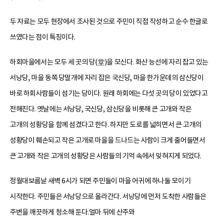
두 자료는 모두 현장에서 조사된 것으로 주민이 직접 작성하고 순수 한글로
쓰였다는 점이 특징이다.
하회마을에서는 모두 세 곳의 당(堂)을 모신다. 화산 능선에 자리 잡고 있는
서낭당, 마을 동쪽 당말개에 자리 잡은 국신당, 마을 한가운데의 삼신당이
바로 하회사람들이 섬기는 당이다. 원래 하회에는 다섯 곳의 당이 있었다고
전해진다. 옛날에는 서낭당, 국신당, 삼신당을 비롯해 큰 고개와 작은
고개의 성황당을 함께 섬겼다고 한다. 하지만 도로를 넓히면서 큰 고개의
성황당이 훼손되고 작은 고개로 마을을 드나드는 사람이 크게 줄어들면서
큰 고개와 작은 고개의 성황당은 사람들의 기억 속에서 잊혀지게 되었다.
정월대보름날 새벽 6시가 되면 주민들이 마을 어귀에 하나둘 모이기
시작한다. 주민들은 서낭당으로 올라간다. 서낭당에 먼저 도착한 사람들은
주변을 깨끗하게 청소해 둔다.얼마 뒤에 산주와