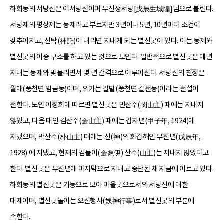
하회동의 서낭신은 여서낭신이며 무진생서낭[戊辰生城隍]님으로 불린다.
서낭제의 평상제는 동제라고 부르지만 3년이나 5년, 10년마다 조건이
갖추어지고, 신탁(神託)이 내리면 지내게 되는 별신굿이 있다. 이는 동제와
별신굿의 이중 구조를 하고 있는 것으로 보인다. 일반적으로 별신굿은 매년
지내는 동제와 맞물리면서 몇 년 간격으로 이루어진다. 서낭신의 친정은
월애(풍천면 임금동)이며, 외가는 갈밭(풍천면 갈전동)이라는 전설이
전한다. 노인 이창희에 따르면 별신굿은 민산주(閔山主) 때에는 지내지
않았고, 다음 대인 김산주(金山主) 때에는 갑자년(甲子年, 1924)에
지냈으며, 박산주(朴山主) 때에는 신(神)의 회갑해인 무진년(戊辰年,
1928) 에 지냈고, 현재의 김돌이(金乭伊) 산주(山主)는 지내지 않았다고
한다. 별신굿은 무진년에 마지막으로 지내고 중단된 채 지금에 이르고 있다.
하회동의 별신굿은 기능으로 보아 마을굿으로서의 서낭신에 대한
대제이며, 별신굿놀이는 오신행사(娛神行事)로서 별신굿의 부분에
속한다.