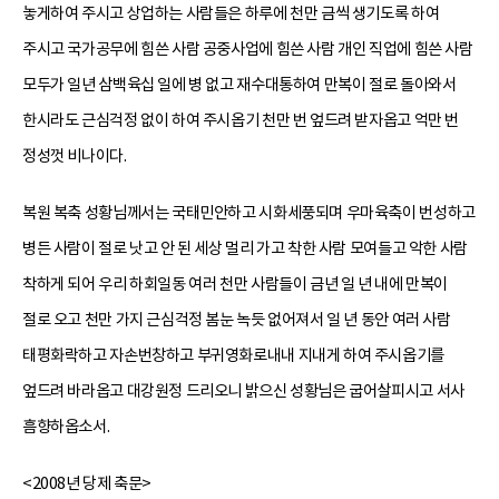
놓게하여 주시고 상업하는 사람들은 하루에 천만 금씩 생기도록 하여
주시고 국가공무에 힘쓴 사람 공중사업에 힘쓴 사람 개인 직업에 힘쓴 사람
모두가 일년 삼백육십 일에 병 없고 재수대통하여 만복이 절로 돌아와서
한시라도 근심걱정 없이 하여 주시옵기 천만 번 엎드려 받자옵고 억만 번
정성껏 비나이다.
복원 복축 성황님께서는 국태민안하고 시화세풍되며 우마육축이 번성하고
병든 사람이 절로 낫고 안 된 세상 멀리 가고 착한 사람 모여들고 악한 사람
착하게 되어 우리 하회일동 여러 천만 사람들이 금년 일 년 내에 만복이
절로 오고 천만 가지 근심걱정 봄눈 녹듯 없어져서 일 년 동안 여러 사람
태평화락하고 자손번창하고 부귀영화로내내 지내게 하여 주시옵기를
엎드려 바라옵고 대강원정 드리오니 밝으신 성황님은 굽어살피시고 서사
흠향하옵소서.
<2008년 당제 축문>