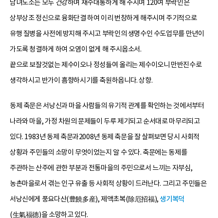
남녀노소는 모두 건강하며 재수대통하게 해 주시며 120여 부락인은
상부상조 정신으로 융화단결 하여 이리 번창하게 해주시며 주기적으로
유행 질병을 사전에 방지해 주시고 부락인의 생명수인 수도업무를 만년이
가도록 청결하게 하여 오염이 없게 해 주시옵소서.
끝으로 보잘것없는 제수이오나 정성들여 올리는 제수이오니 만반진수로
생각하시고 반가이 흠향하시기를 축원하옵니다. 상향.
동제 축문은 서낭신과 마을 사람들의 유기적 관계를 확인하는 것에서부터
나라와 마을, 가정 차원의 문제들이 두루 제기되고 순서대로 마무리되고
있다. 1983년 동제 축문과2008년 동제 축문을 잘 살펴보면 당시 사회적
상황과 주민들의 소망이 무엇이었는지 알 수 있다. 축문에는 동제를
주관하는 산주에 관한 부분과 전통마을의 주민으로서 느끼는 자부심,
농촌마을로서 겪는 인구 유출 등 사회적 상황이 드러난다. 그리고 주민들은
서낭신에게 풍요다산(豊饒多産), 제액초복(除厄招福),
생기복덕
(生氣福德)을 소망하고 있다.