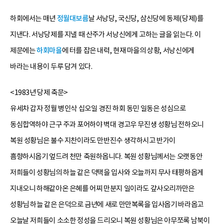
하회에서는 매년
정월대보름
날 서낭당, 국신당, 삼신당에 동제(당제)를
지낸다. 서낭당제를 지낼 때 산주가 서낭신에게 고하는 글을 읽는다. 이
제문에는
하회마을
에 터를 잡은 내력, 현재 마을의 상황, 서낭신에게
바라는 내용이 두루 담겨 있다.
<1983년 당제 축문>
유세차 갑자 정월 병인삭 십오일 경진 하회 동민 일동은 성심으로
동심합역하야 근구 주과 포어하야 벽대 경고우 무진생 성황님 전하오니
복원 성황님은 불수 지찬이라도 만반진수 생각하시고 반가이
흠향하시옵기 엎드려 천만 축원하옵니다. 복원 성황님께서는 오랫동안
저희들이 성황님의 하늘 같은 덕택을 입사와 오늘까지 무사 태평하옵게
지내오니 하해같아온 은혜를 어찌 만분지 일이라도 갚사오리까만은
성황님 하늘 같은 은덕으로 금년에 새로 만만복록을 입사옵기 바라옵고
오늘날 저희들이 소소한 정성을 드리오니 복원 성황님은 아무쪼록 남북이