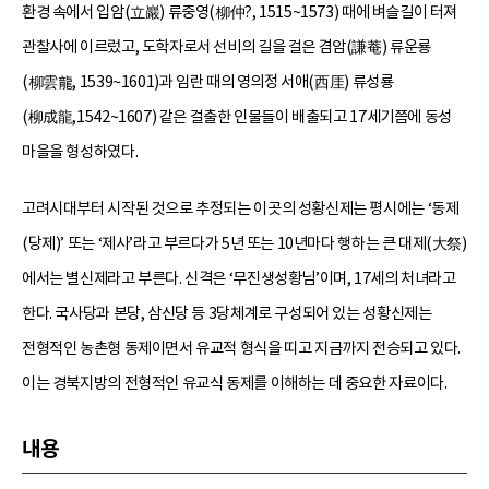
환경 속에서 입암(立巖) 류중영(柳仲?, 1515~1573) 때에 벼슬길이 터져
관찰사에 이르렀고, 도학자로서 선비의 길을 걸은 겸암(謙菴) 류운룡
(柳雲龍, 1539~1601)과 임란 때의 영의정 서애(西厓) 류성룡
(柳成龍,1542~1607) 같은 걸출한 인물들이 배출되고 17세기쯤에 동성
마을을 형성하였다.
고려시대부터 시작된 것으로 추정되는 이곳의 성황신제는 평시에는 ‘동제
(당제)’ 또는 ‘제사’라고 부르다가 5년 또는 10년마다 행하는 큰 대제(大祭)
에서는 별신제라고 부른다. 신격은 ‘무진생성황님’이며, 17세의 처녀라고
한다. 국사당과 본당, 삼신당 등 3당체계로 구성되어 있는 성황신제는
전형적인 농촌형 동제이면서 유교적 형식을 띠고 지금까지 전승되고 있다.
이는 경북지방의 전형적인 유교식 동제를 이해하는 데 중요한 자료이다.
내용