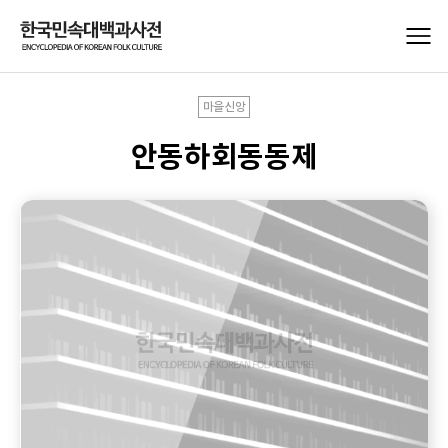
마을신앙
안동하회동동제