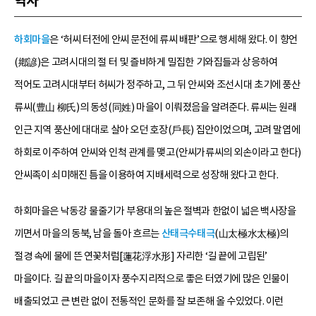
역사
하회마을
은 ‘허씨 터전에 안씨 문전에 류씨 배판’으로 행세해 왔다. 이 향언
(鄕諺)은 고려시대의 절 터 및 즐비하게 밀집한 기와집들과 상응하여
적어도 고려시대부터 허씨가 정주하고, 그 뒤 안씨와 조선시대 초기에 풍산
류씨(豊山 柳氏)의 동성(同姓) 마을이 이뤄졌음을 알려준다. 류씨는 원래
인근 지역 풍산에 대대로 살아 오던 호장(戶長) 집안이었으며, 고려 말엽에
하회로 이주하여 안씨와 인척 관계를 맺고(안씨가류씨의 외손이라고 한다)
안씨족이 쇠미해진 틈을 이용하여 지배세력으로 성장해 왔다고 한다.
하회마을은 낙동강 물줄기가 부용대의 높은 절벽과 한없이 넓은 백사장을
끼면서 마을의 동북, 남을 돌아 흐르는
산태극수태극
(山太極水太極)의
절경 속에 물에 뜬 연꽃처럼[蓮花浮水形] 자리한 ‘길 끝에 고립된’
마을이다. 길 끝의 마을이자 풍수지리적으로 좋은 터였기에 많은 인물이
배출되었고 큰 변란 없이 전통적인 문화를 잘 보존해 올 수있었다. 이런