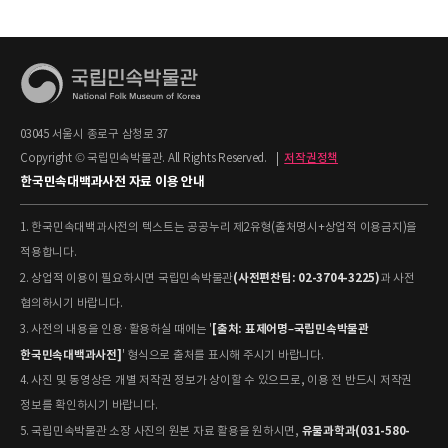
03045 서울시 종로구 삼청로 37
Copyright © 국립민속박물관. All Rights Reserved.
|
저작권정책
한국민속대백과사전 자료 이용 안내
1. 한국민속대백과사전의 텍스트는 공공누리 제2유형(출처명시+상업적 이용금지)을
적용합니다.
(사전편찬팀: 02-3704-3225)
2. 상업적 이용이 필요하시면 국립민속박물관
과 사전
협의하시기 바랍니다.
[출처: 표제어명–국립민속박물관
3. 사전의 내용을 인용·활용하실 때에는 '
한국민속대백과사전]
' 형식으로 출처를 표시해 주시기 바랍니다.
4. 사진 및 동영상은 개별 저작권 정보가 상이할 수 있으므로, 이용 전 반드시 저작권
정보를 확인하시기 바랍니다.
유물과학과(031-580-
5. 국립민속박물관 소장 사진의 원본 자료 활용을 원하시면,