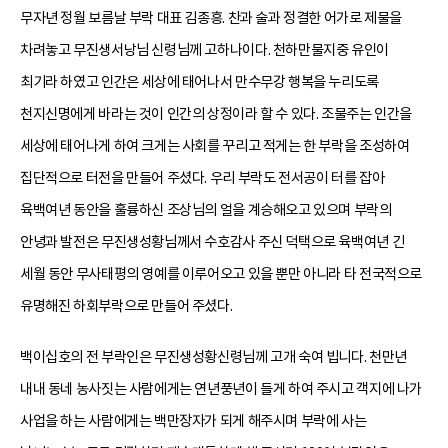
무자년 정월 보름날 부락 대표 김종흥. 찬과 술과 정결한 어가로 제물을
차려놓고 무진생서낭님 신령님께 고하나이다. 천하만물지중 유인이
최기라 하였고 인간은 세상에 태어나서 만수무강 행복을 누리도록
천지신명에게 바라는 것이 인간의 상정이라 할 수 있다. 조물주는 인간을
세상에 태어나게 하여 크게는 사회를 꾸리고 적게는 한 부락을 조성하여
집단적으로 터전을 만들어 주셨다. 우리 부락도 전서공이 터를 잡아
육백여년 동안을 훌륭하신 조상님의 얼을 계승해오고 있으며 부락의
안녕과 발전은 무진생성황님께서 수호감사 주신 덕택으로 육백여년 긴
세월 동안 무사태평의 영예를 이루어오고 있을 뿐만 아니라 타 전국적으로
유명해진 하회부락으로 만들어 주셨다.
백이십호의 전 부락인은 무진생성황신령님께 고개 숙여 빕니다. 천만년
내내 동네 농사짓는 사람에게는 연년풍년이 들게 하여 주시고 객지에 나가
사업을 하는 사람에게는 백만장자가 되게 해주시며 부락에 사는