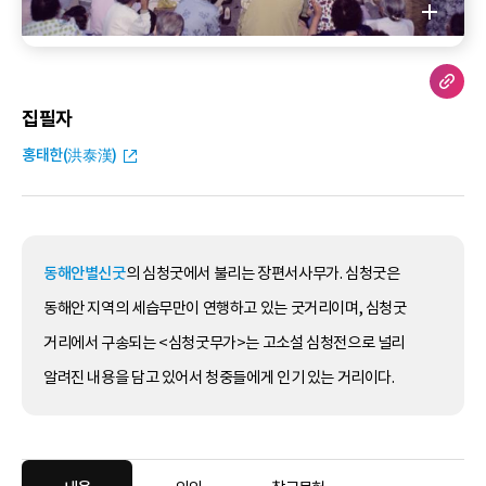
집필자
홍태한(洪泰漢)
동해안별신굿
의 심청굿에서 불리는 장편서사무가. 심청굿은
동해안 지역의 세습무만이 연행하고 있는 굿거리이며, 심청굿
거리에서 구송되는 <심청굿무가>는 고소설 심청전으로 널리
알려진 내용을 담고 있어서 청중들에게 인기 있는 거리이다.