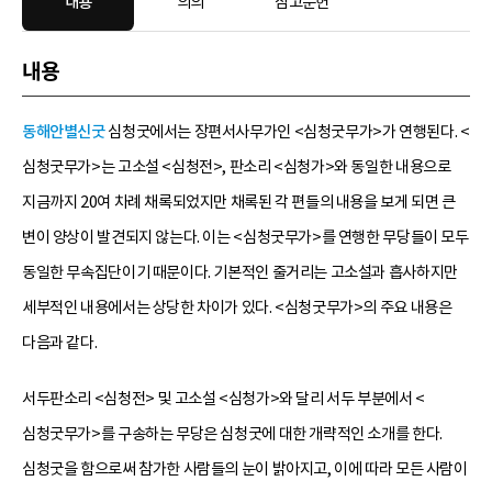
내용
의의
참고문헌
내용
동해안별신굿
심청굿에서는 장편서사무가인 <심청굿무가>가 연행된다. <
심청굿무가>는 고소설 <심청전>, 판소리 <심청가>와 동일한 내용으로
지금까지 20여 차례 채록되었지만 채록된 각 편들의 내용을 보게 되면 큰
변이 양상이 발견되지 않는다. 이는 <심청굿무가>를 연행한 무당들이 모두
동일한 무속집단이기 때문이다. 기본적인 줄거리는 고소설과 흡사하지만
세부적인 내용에서는 상당한 차이가 있다. <심청굿무가>의 주요 내용은
다음과 같다.
서두판소리 <심청전> 및 고소설 <심청가>와 달리 서두 부분에서 <
심청굿무가>를 구송하는 무당은 심청굿에 대한 개략적인 소개를 한다.
심청굿을 함으로써 참가한 사람들의 눈이 밝아지고, 이에 따라 모든 사람이