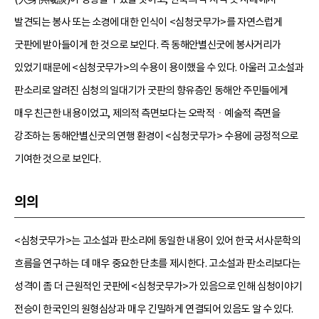
발견되는 봉사 또는 소경에 대한 인식이 <심청굿무가>를 자연스럽게
굿판에 받아들이게 한 것으로 보인다. 즉 동해안별신굿에 봉사거리가
있었기 때문에 <심청굿무가>의 수용이 용이했을 수 있다. 아울러 고소설과
판소리로 알려진 심청의 일대기가 굿판의 향유층인 동해안 주민들에게
매우 친근한 내용이었고, 제의적 측면보다는 오락적ㆍ예술적 측면을
강조하는 동해안별신굿의 연행 환경이 <심청굿무가> 수용에 긍정적으로
기여한 것으로 보인다.
의의
<심청굿무가>는 고소설과 판소리에 동일한 내용이 있어 한국 서사문학의
흐름을 연구하는 데 매우 중요한 단초를 제시한다. 고소설과 판소리보다는
성격이 좀 더 근원적인 굿판에 <심청굿무가>가 있음으로 인해 심청이야기
전승이 한국인의 원형심상과 매우 긴밀하게 연결되어 있음도 알 수 있다.