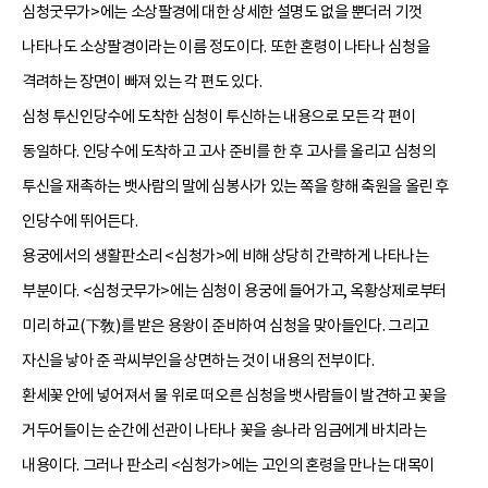
심청굿무가>에는 소상팔경에 대한 상세한 설명도 없을 뿐더러 기껏
나타나도 소상팔경이라는 이름 정도이다. 또한 혼령이 나타나 심청을
격려하는 장면이 빠져 있는 각 편도 있다.
심청 투신인당수에 도착한 심청이 투신하는 내용으로 모든 각 편이
동일하다. 인당수에 도착하고 고사 준비를 한 후 고사를 올리고 심청의
투신을 재촉하는 뱃사람의 말에 심봉사가 있는 쪽을 향해 축원을 올린 후
인당수에 뛰어든다.
용궁에서의 생활판소리 <심청가>에 비해 상당히 간략하게 나타나는
부분이다. <심청굿무가>에는 심청이 용궁에 들어가고, 옥황상제로부터
미리 하교(下敎)를 받은 용왕이 준비하여 심청을 맞아들인다. 그리고
자신을 낳아 준 곽씨부인을 상면하는 것이 내용의 전부이다.
환세꽃 안에 넣어져서 물 위로 떠오른 심청을 뱃사람들이 발견하고 꽃을
거두어들이는 순간에 선관이 나타나 꽃을 송나라 임금에게 바치라는
내용이다. 그러나 판소리 <심청가>에는 고인의 혼령을 만나는 대목이