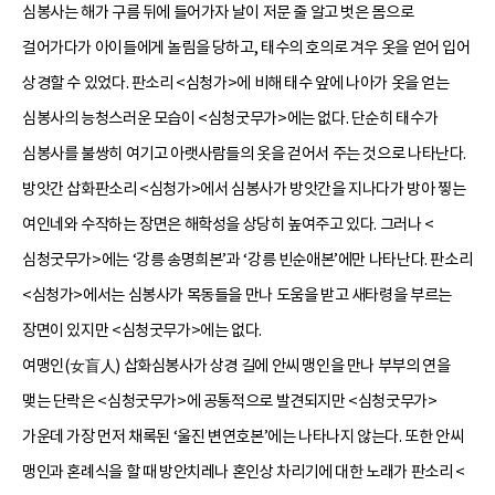
심봉사는 해가 구름 뒤에 들어가자 날이 저문 줄 알고 벗은 몸으로
걸어가다가 아이들에게 놀림을 당하고, 태수의 호의로 겨우 옷을 얻어 입어
상경할 수 있었다. 판소리 <심청가>에 비해 태수 앞에 나아가 옷을 얻는
심봉사의 능청스러운 모습이 <심청굿무가>에는 없다. 단순히 태수가
심봉사를 불쌍히 여기고 아랫사람들의 옷을 걷어서 주는 것으로 나타난다.
방앗간 삽화판소리 <심청가>에서 심봉사가 방앗간을 지나다가 방아 찧는
여인네와 수작하는 장면은 해학성을 상당히 높여주고 있다. 그러나 <
심청굿무가>에는 ‘강릉 송명희본’과 ‘강릉 빈순애본’에만 나타난다. 판소리
<심청가>에서는 심봉사가 목동들을 만나 도움을 받고 새타령을 부르는
장면이 있지만 <심청굿무가>에는 없다.
여맹인(女盲人) 삽화심봉사가 상경 길에 안씨 맹인을 만나 부부의 연을
맺는 단락은 <심청굿무가>에 공통적으로 발견되지만 <심청굿무가>
가운데 가장 먼저 채록된 ‘울진 변연호본’에는 나타나지 않는다. 또한 안씨
맹인과 혼례식을 할 때 방안치레나 혼인상 차리기에 대한 노래가 판소리 <