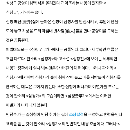
심청도 공양미 삼백 석을 올리겠다고 약조하는 내용이 있지만 <
심청굿무가>에는 없다.
심청 매신(賣身)집에 돌아온 심청이 심봉사를 안심시키고, 후원에 단을
모아 놓고 치성을 드려 마침내 뱃사람[船人]들을 만나 공양미를 구하는
것은 공통된다.
이별대목모든 <심청굿무가>에서는 공통된다. 그러나 세부적인 흐름은
조금 다르다. 판소리 <심청가>와 고소설 <심청전>에 보이는 세부적인
내용과 정확하게 일치하는 것은 단 한 편의 각 편이다. 그러나 판소리 <
심청가>에서처럼 심봉사가 술에 취해 잠이 들고 마을 사람들이 심봉사를
만류하는 대목은 보이지 않는다. 또한 심청이 떠나가며 이별가를 부르는
것이 판소리 <심청가>의 모습이라면 <심청굿무가>에서는 이러한
이별가가 나타나지 않는다.
인당수 가는 길심청이 인당수 가는 길에
소상팔경
을 구경하고 혼령을 만나
격려를 받는 것이 판소리 <심청가>의 일반적인 내용 흐름이다. 그러나 <