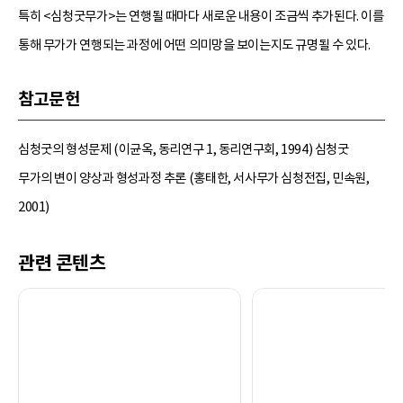
특히 <심청굿무가>는 연행될 때마다 새로운 내용이 조금씩 추가된다. 이를
통해 무가가 연행되는 과정에 어떤 의미망을 보이는지도 규명될 수 있다.
참고문헌
심청굿의 형성문제 (이균옥, 동리연구 1, 동리연구회, 1994) 심청굿
무가의 변이 양상과 형성과정 추론 (홍태한, 서사무가 심청전집, 민속원,
2001)
관련 콘텐츠