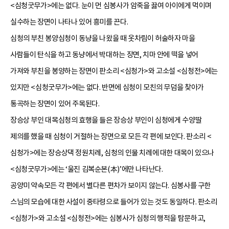
<심청굿무가>에는 없다. 눈이 먼 심봉사가 암죽을 끓여 아이에게 먹이며
실수하는 장면이 나타나 있어 흥미를 끈다.
심청의 부친 봉양심청이 동냥을 나왔을 때 옷차림이 허술하자 마을
사람들이 탄식을 하고 동냥에서 박대하는 장면, 치마 안에 떡을 넣어
가져와 부친을 봉양하는 장면이 판소리 <심청가>와 고소설 <심청전>에는
있지만 <심청굿무가>에는 없다. 반면에 심청이 모친의 무덤을 찾아가
통곡하는 장면이 있어 주목된다.
장승상 부인 대목심청의 효행을 들은 장승상 부인이 심청에게 수양딸
제의를 했을 때 심청이 거절하는 장면으로 모든 각 편에 보인다. 판소리 <
심청가>에는 장승상댁 정원치레, 심청의 인물 치레에 대한 대목이 있으나
<심청굿무가>에는 ‘울진 김복순본(本)’에만 나타난다.
공양미 약속모든 각 편에서 별다른 편차가 보이지 않는다. 심봉사를 구한
스님의 모습에 대한 사설이 중타령으로 들어가 있는 것도 동일하다. 판소리
<심청가>와 고소설 <심청전>에는 심봉사가 심청의 행적을 탐문하고,