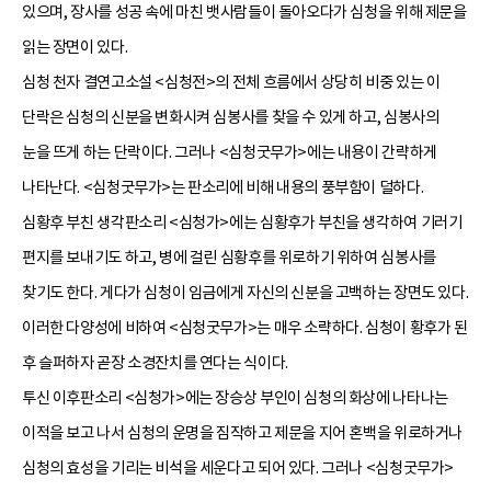
있으며, 장사를 성공 속에 마친 뱃사람들이 돌아오다가 심청을 위해 제문을
읽는 장면이 있다.
심청 천자 결연고소설 <심청전>의 전체 흐름에서 상당히 비중 있는 이
단락은 심청의 신분을 변화시켜 심봉사를 찾을 수 있게 하고, 심봉사의
눈을 뜨게 하는 단락이다. 그러나 <심청굿무가>에는 내용이 간략하게
나타난다. <심청굿무가>는 판소리에 비해 내용의 풍부함이 덜하다.
심황후 부친 생각판소리 <심청가>에는 심황후가 부친을 생각하여 기러기
편지를 보내기도 하고, 병에 걸린 심황후를 위로하기 위하여 심봉사를
찾기도 한다. 게다가 심청이 임금에게 자신의 신분을 고백하는 장면도 있다.
이러한 다양성에 비하여 <심청굿무가>는 매우 소략하다. 심청이 황후가 된
후 슬퍼하자 곧장 소경잔치를 연다는 식이다.
투신 이후판소리 <심청가>에는 장승상 부인이 심청의 화상에 나타나는
이적을 보고 나서 심청의 운명을 짐작하고 제문을 지어 혼백을 위로하거나
심청의 효성을 기리는 비석을 세운다고 되어 있다. 그러나 <심청굿무가>