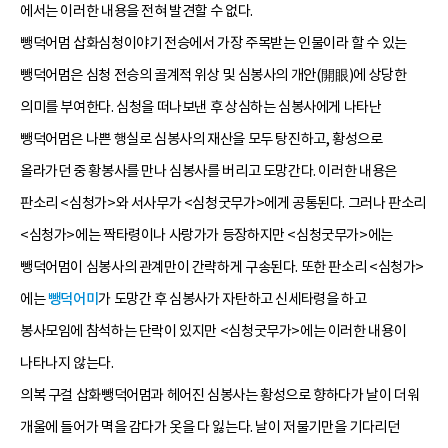
에서는 이러한 내용을 전혀 발견할 수 없다.
뺑덕어멈 삽화심청이야기 전승에서 가장 주목받는 인물이라 할 수 있는
뺑덕어멈은 심청 전승의 골계적 위상 및 심봉사의 개안(開眼)에 상당한
의미를 부여한다. 심청을 떠나보낸 후 상심하는 심봉사에게 나타난
뺑덕어멈은 나쁜 행실로 심봉사의 재산을 모두 탕진하고, 황성으로
올라가던 중 황봉사를 만나 심봉사를 버리고 도망간다. 이러한 내용은
판소리 <심청가>와 서사무가 <심청굿무가>에게 공통된다. 그러나 판소리
<심청가>에는 짝타령이나 사랑가가 등장하지만 <심청굿무가>에는
뺑덕어멈이 심봉사의 관계만이 간략하게 구송된다. 또한 판소리 <심청가>
에는
뺑덕어미
가 도망간 후 심봉사가 자탄하고 신세타령을 하고
봉사모임에 참석하는 단락이 있지만 <심청굿무가>에는 이러한 내용이
나타나지 않는다.
의복 구걸 삽화뺑덕어멈과 헤어진 심봉사는 황성으로 향하다가 날이 더워
개울에 들어가 멱을 감다가 옷을 다 잃는다. 날이 저물기만을 기다리던