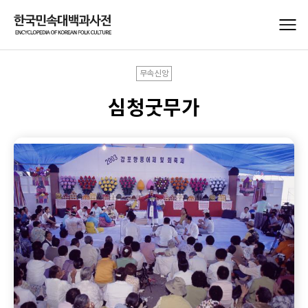
무속신앙
심청굿무가