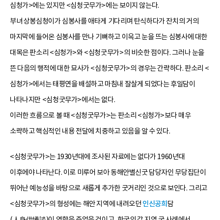
심청가>에는 있지만 <심청굿무가>에는 보이지 않는다.
부녀 상봉심청이가 심봉사를 애타게 기다리며 탄식하다가 잔치의 거의
마지막에 들어온 심봉사를 만나 기뻐하고 이윽고 눈을 뜨는 심봉사에 대한
대목은 판소리 <심청가>와 <심청굿무가>의 비슷한 점이다. 그러나 눈을
뜬 다음의 행적에 대한 묘사가 <심청굿무가>의 경우는 간략하다. 판소리 <
심청가>에서는 태평연을 배설하고 마침내 잘살게 되었다는 후일담이
나타나지만 <심청굿무가>에서는 없다.
이러한 흐름으로 볼 때 <심청굿무가>는 판소리 <심청가>보다 매우
소략하고 핵심적인 내용 전달에 치중하고 있음을 알 수 있다.
<심청굿무가>는 1930년대에 조사된 자료에는 없다가 1960년대
이후에야 나타난다. 이로 미루어 보아 동해안별신굿 담당자인 무당집단이
뛰어난 예능성을 바탕으로 새롭게 추가한 굿거리인 것으로 보인다. 그리고
<심청굿무가>의 형성에는 해안 지역에 내려오던
인신공희
담
(人身供犧談)이 영향을 주었을 것이고, 한국의 각 지역 굿 사례에서