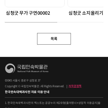
심청굿 무가 구연00002
심청굿 소지올리기
목록
03045 서울시 종로구 삼청로 37
Copyright © 국립민속박물관. All Rights Reserved.
|
저작권정책
한국민속대백과사전 자료 이용 안내
1. 한국민속대백과사전의 텍스트는 공공누리 제2유형(출처명시+상업적 이용금지)을