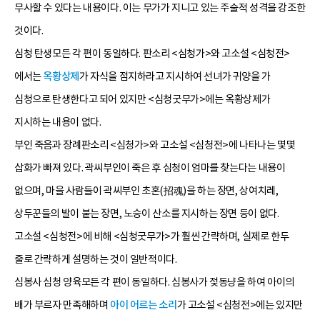
무사할 수 있다는 내용이다. 이는 무가가 지니고 있는 주술적 성격을 강조한
것이다.
심청 탄생모든 각 편이 동일하다. 판소리 <심청가>와 고소설 <심청전>
에서는
옥황상제
가 자식을 점지하라고 지시하여 선녀가 귀양을 가
심청으로 탄생한다고 되어 있지만 <심청굿무가>에는 옥황상제가
지시하는 내용이 없다.
부인 죽음과 장례판소리 <심청가>와 고소설 <심청전>에 나타나는 몇몇
삽화가 빠져 있다. 곽씨부인이 죽은 후 심청이 엄마를 찾는다는 내용이
없으며, 마을 사람들이 곽씨부인 초혼(招魂)을 하는 장면, 상여치레,
상두꾼들의 발이 붙는 장면, 노승이 산소를 지시하는 장면 등이 없다.
고소설 <심청전>에 비해 <심청굿무가>가 훨씬 간략하며, 실제로 한두
줄로 간략하게 설명하는 것이 일반적이다.
심봉사 심청 양육모든 각 편이 동일하다. 심봉사가 젖동냥을 하여 아이의
배가 부르자 만족해하며
아이 어르는 소리
가 고소설 <심청전>에는 있지만