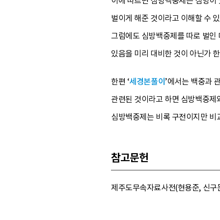
이에 따르면 심방백중제는 심방이 굿
벌이게 해준 것이라고 이해할 수 
그럼에도 심방백중제를 따로 벌인 데
있음을 미리 대비한 것이 아닌가 한
한편 ‘
세경본풀이
’에서는 백중과 
관련된 것이라고 하면 심방백중제와
심방백중제는 비록 구전이지만 비교
참고문헌
제주도무속자료사전(현용준, 신구문화사