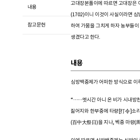
고대장본풀이에 따르면 고대장은 이형
내용
(1702)이니 이것이 사실이라면 
참고문헌
하여 가뭄을 그치게 하자 농부들이
생겼다고 한다.
내용
심방백중제가 어떠한 방식으로 이루
“……멧시간 아니 온 비가 시내방천
짊어지와 한부중에 타량[打令]소리 
(百中大祭日)을 지나, 벡중 마량(