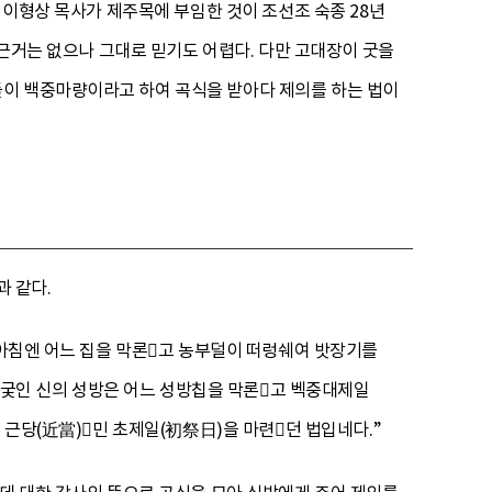
 이형상 목사가 제주목에 부임한 것이 조선조 숙종 28년
 근거는 없으나 그대로 믿기도 어렵다. 다만 고대장이 굿을
들이 백중마량이라고 하여 곡식을 받아다 제의를 하는 법이
 같다.
 아침엔 어느 집을 막론고 농부덜이 떠렁쉐여 밧장기를
) 궂인 신의 성방은 어느 성방칩을 막론고 벡중대제일
 근당(近當)민 초제일(初祭日)을 마련던 법입네다.”