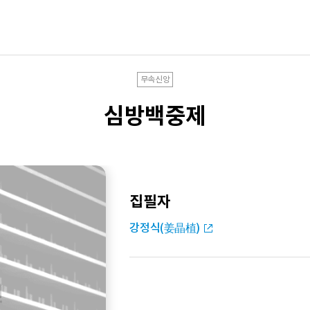
무속신앙
심방백중제
집필자
강정식(姜晶植)