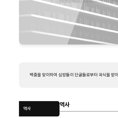
백중을 맞이하여 심방들이 단골들로부터 곡식을 받아 
역사
역사