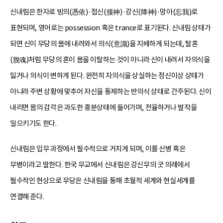
신내림은 한자로 빙의(憑依)·접신(接神)·강신(降神)·망아(忘我)로
표현되며, 영어로는 possession 혹은 trance로 표기된다. 신내림 상태가
되면 신이 무당의 몸에 내려와서 의식(意識)을 지배하게 되는데, 탈혼
(脫魂)처럼 무당의 혼이 몸을 이탈하는 것이 아니라 신이 내려서 자의식을
잃거나 의식이 변하게 된다. 완전히 자의식을 상실하는 정신이상 상태가
아니라 주변 상황에 맞추어 자신을 통제하는 반의식 상태로 간주된다. 신이
내리면 몸의 감각은 과도한 흥분상태에 들어가며, 전율하거나 발작을
일으키기도 한다.
신내림은 입무 과정에서 필수적으로 거치게 되며, 이를 신병 혹은
무병이라고 말한다. 한국 무교에서 신내림은 강신무의 굿 의례에서
필수적인 현상으로 무당은 신내림을 통해 초월적 세계와 현실세계를
연결해 준다.