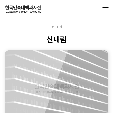
무속신앙
신내림