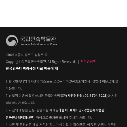
03045 서울시 종로구 삼청로 37
Copyright © 국립민속박물관. All Rights Reserved.
|
저작권정책
한국민속대백과사전 자료 이용 안내
1. 한국민속대백과사전의 텍스트는 공공누리 제2유형(출처명시+상업적 이용금지)을
적용합니다.
(사전편찬팀: 02-3704-3225)
2. 상업적 이용이 필요하시면 국립민속박물관
과 사전
협의하시기 바랍니다.
[출처: 표제어명–국립민속박물관
3. 사전의 내용을 인용·활용하실 때에는 '
한국민속대백과사전]
' 형식으로 출처를 표시해 주시기 바랍니다.
4. 사진 및 동영상은 개별 저작권 정보가 상이할 수 있으므로, 이용 전 반드시 저작권