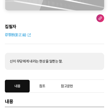
집필자
강정원(姜正遠)
신이 무당에게 내리는 현상을 일컫는 말.
내용
참조
참고문헌
내용