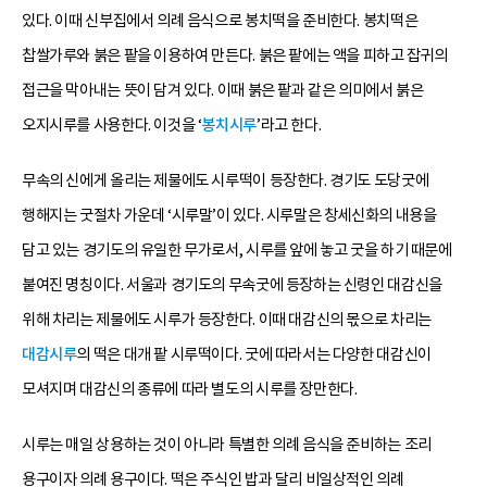
있다. 이때 신부집에서 의례 음식으로 봉치떡을 준비한다. 봉치떡은
찹쌀가루와 붉은 팥을 이용하여 만든다. 붉은 팥에는 액을 피하고 잡귀의
접근을 막아내는 뜻이 담겨 있다. 이때 붉은 팥과 같은 의미에서 붉은
오지시루를 사용한다. 이것을 ‘
봉치시루
’라고 한다.
무속의 신에게 올리는 제물에도 시루떡이 등장한다. 경기도 도당굿에
행해지는 굿절차 가운데 ‘시루말’이 있다. 시루말은 창세신화의 내용을
담고 있는 경기도의 유일한 무가로서, 시루를 앞에 놓고 굿을 하기 때문에
붙여진 명칭이다. 서울과 경기도의 무속굿에 등장하는 신령인 대감신을
위해 차리는 제물에도 시루가 등장한다. 이때 대감신의 몫으로 차리는
대감시루
의 떡은 대개 팥 시루떡이다. 굿에 따라서는 다양한 대감신이
모셔지며 대감신의 종류에 따라 별도의 시루를 장만한다.
시루는 매일 상용하는 것이 아니라 특별한 의례 음식을 준비하는 조리
용구이자 의례 용구이다. 떡은 주식인 밥과 달리 비일상적인 의례