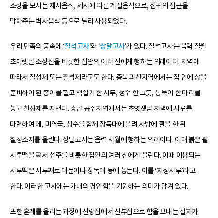
조상을 모시는 제사음식, 세시에 따른 계절음식으로, 잡귀의 접근을
막아주는 벽사음식 등으로 널리 사용되었다.
우리 민족의 풍속에 ‘
칠석고사
’와 ‘
상달고사
’가 있다. 칠석고사는 음력 칠월
초이렛날 조상신을 비롯한 집안의 여러 신에게 행하는 의례이다. 지역에
따라서 칠성제 또는 칠석제라고도 한다. 충북 괴산지역에서는 집 안에 상을
준비하여 흰 종이를 깔고 백설기 한 시루, 청수 한 그릇, 통북어 한 마리를
놓고 칠성제를 지낸다. 충남 공주지역에서는 초엿샛날 저녁에 시루를
마련하여 메, 미역국, 청수를 함께 장독대에 올려 사방에 절을 한 뒤
칠성소지를 올린다. 상달고사는 음력 시월에 행하는 의례이다. 이때 붉은 팥
시루떡을 쪄서 성주를 비롯한 집안의 여러 신에게 올린다. 이때 이용되는
시루떡은 시루째로 대문이나 장독대 등에 놓는다. 이를 ‘치성시루’라고
한다. 이러한 고사에는 가내의 평안함을 기원하는 의미가 담겨 있다.
또한 혼례를 올리는 과정에 신랑집에서 신부집으로 함을 보내는 절차가