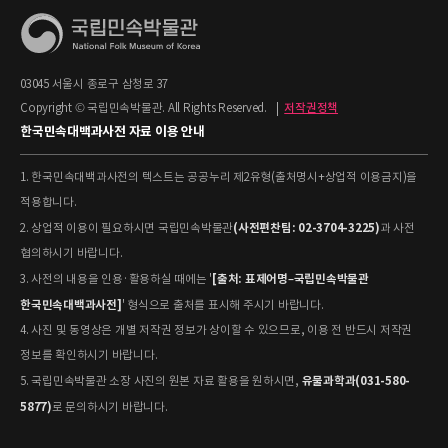
03045 서울시 종로구 삼청로 37
Copyright © 국립민속박물관. All Rights Reserved.
|
저작권정책
한국민속대백과사전 자료 이용 안내
1. 한국민속대백과사전의 텍스트는 공공누리 제2유형(출처명시+상업적 이용금지)을
적용합니다.
(사전편찬팀: 02-3704-3225)
2. 상업적 이용이 필요하시면 국립민속박물관
과 사전
협의하시기 바랍니다.
[출처: 표제어명–국립민속박물관
3. 사전의 내용을 인용·활용하실 때에는 '
한국민속대백과사전]
' 형식으로 출처를 표시해 주시기 바랍니다.
4. 사진 및 동영상은 개별 저작권 정보가 상이할 수 있으므로, 이용 전 반드시 저작권
정보를 확인하시기 바랍니다.
유물과학과(031-580-
5. 국립민속박물관 소장 사진의 원본 자료 활용을 원하시면,
5877)
로 문의하시기 바랍니다.