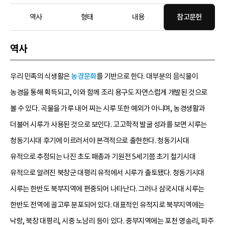
역사
형태
내용
참고문헌
역사
우리 민족의 식생활은
농경문화
를 기반으로 한다. 대부분의 음식물이
농경을 통해 획득되고, 이와 함께 조리 용구도 자연스럽게 개발된 것으로
볼 수 있다. 곡물을 가루 내어 찌는 시루 또한 예외가 아니며, 농경생활과
더불어 시루가 사용된 것으로 보인다. 고고학적 발굴 성과를 보면 시루는
청동기시대 후기에 이르러서야 본격적으로 출현한다. 청동기시대
유적으로 추정되는 나진 초도 패총과 기원전 5세기쯤 초기 철기시대
유적으로 알려진 북창군 대평리 유적에서 시루가 출토됐다. 청동기시대
시루는 한반도 북부지역에 편중되어 나타난다. 그러나 삼국시대 시루는
한반도 전역에 골고루 분포되어 있다. 대표적인 유적지로 북부지역에는
낙랑, 북창 대평리, 시중 노남리 등이 있다. 중부지역에는 포천 영송리, 파주