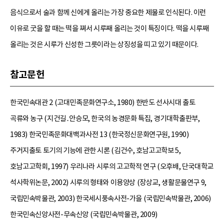
음식으로서 술과 함께 신에게 올리는 가장 중요한 제물로 인식된다. 이런
이유로 굿을 할 때는 떡을 쪄서 시루째 올리는 것이 특징이다. 떡을 시루째
올리는 것은 시루가 신성한 그릇이라는 상징성을 띠고 있기 때문이다.
참고문헌
한국민속대관 2 (고대민족문화연구소, 1980) 한반도 선사시대 출토
곡류와 농구 (지건길․안승모, 한국의 농경문화 특집, 경기대학출판부,
1983) 한국민족문화대백과사전 13 (한국정신문화연구원, 1990)
주거지출토 토기의 기능에 관한 시론 (김건수, 호남고고학보 5,
호남고고학회, 1997) 우리나라 시루의 고고학적 연구 (오후배, 단국대학교
석사학위논문, 2002) 시루의 형태와 이용양상 (장상교, 생활문물연구 9,
국립민속박물관, 2003) 한국세시풍속사전-가을 (국립민속박물관, 2006)
한국민속신앙사전-무속신앙 (국립민속박물관, 2009)