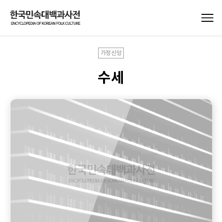
가정신앙
수세