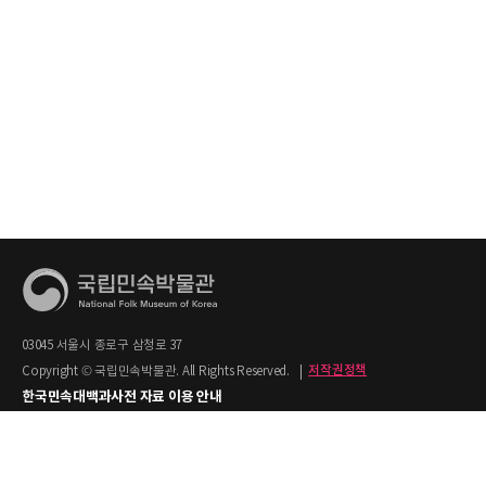
03045 서울시 종로구 삼청로 37
Copyright © 국립민속박물관. All Rights Reserved.
|
저작권정책
한국민속대백과사전 자료 이용 안내
1. 한국민속대백과사전의 텍스트는 공공누리 제2유형(출처명시+상업적 이용금지)을
적용합니다.