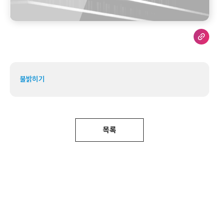
불밝히기
목록