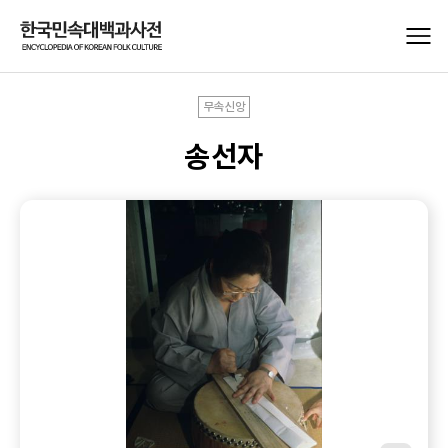
무속신앙
송선자