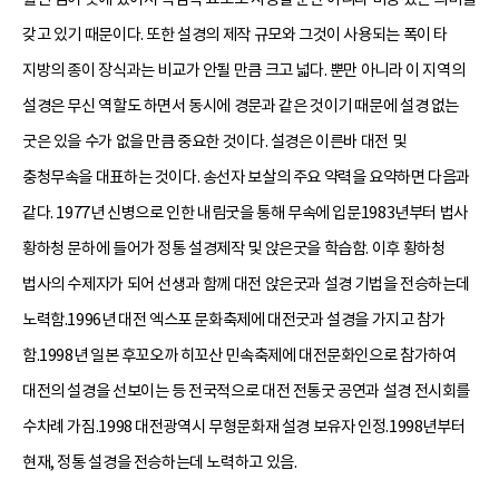
갖고 있기 때문이다. 또한 설경의 제작 규모와 그것이 사용되는 폭이 타
지방의 종이 장식과는 비교가 안될 만큼 크고 넓다. 뿐만 아니라 이 지역의
설경은 무신 역할도 하면서 동시에 경문과 같은 것이기 때문에 설경 없는
굿은 있을 수가 없을 만큼 중요한 것이다. 설경은 이른바 대전 및
충청무속을 대표하는 것이다. 송선자 보살의 주요 약력을 요약하면 다음과
같다. 1977년 신병으로 인한 내림굿을 통해 무속에 입문1983년부터 법사
황하청 문하에 들어가 정통 설경제작 및 앉은굿을 학습함. 이후 황하청
법사의 수제자가 되어 선생과 함께 대전 앉은굿과 설경 기법을 전승하는데
노력함.1996년 대전 엑스포 문화축제에 대전굿과 설경을 가지고 참가
함.1998년 일본 후꼬오까 히꼬산 민속축제에 대전문화인으로 참가하여
대전의 설경을 선보이는 등 전국적으로 대전 전통굿 공연과 설경 전시회를
수차례 가짐.1998 대전광역시 무형문화재 설경 보유자 인정.1998년부터
현재, 정통 설경을 전승하는데 노력하고 있음.