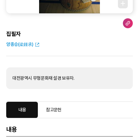
집필자
양종승(梁鍾承)
대전광역시 무형문화재 설경 보유자.
내용
참고문헌
내용