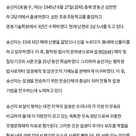
송선자(宋善子, 여)는 1945년 6월 27일(음력) 충북 영동군 심천면
하고당리에서 출생하였다. 심천 초광초등학교를 졸업하고
영동기술학원에서 3년간 수학하였다. 현재 남편과 1남 5녀를 두고 있다.
송선자는 33세 되던 해에 신병을 앓았으나 신을 누르다가 38세에 신풀이를
하고 입무하였다. 이 후, 황하청 법사의 문하생으로써 설경(說經) 제작 및
질닦기굿과 사혼굿을 15년 동안 학습하였다. 그리하여 송선자는 황하청
법사로부터 설경제작 및 앉은굿의 기예능을 완벽하게 이수하였다. 이 후,
송선자는 설경을 전승하기 위한 전승단체의 중심이 되어 전통적 설경
기법을 전수하는데 노력하고 있다.
송선자 보살이 행하는 대전 지역의 설경은 우리나라 각 지방의 무속과
비교하여 볼 때 이 지방만이 갖고 있는 독특한 무속 양상으로써 귀중한
무형문화재적 자료로 평가된다. 그러한 것은 설경이 무의식 보조품 역할을
훨씬 넘어 굿에 있어서 핵심적 요소로 사용될 뿐만 아니라 비중 있는 의미를