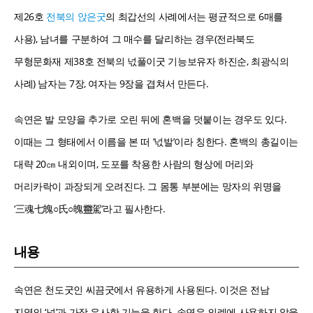
제26호
전북의 앉은굿
의 최갑선의 사례에서는 평균적으로 6매를
사용), 남녀를 구분하여 그 매수를 달리하는 경우(전라북도
무형문화재 제38호 전북의 넋풀이굿 기능보유자 하진순, 최광식의
사례) 남자는 7장, 여자는 9장을 겹쳐서 만든다.
속연은 발 모양을 추가로 오린 뒤에 혼백을 덧붙이는 경우도 있다.
이때는 그 형태에서 이름을 본 떠 ‘넋발’이라 칭한다. 혼백의 총길이는
대략 20㎝ 내외이며, 도포를 착용한 사람의 형상에 머리와
머리카락이 과장되게 오려진다. 그 몸통 부분에는 망자의 위명을
‘三魂七魄○氏○魄靈駕’라고 필사한다.
내용
속연은 천도굿인 씨끔굿에서 유용하게 사용된다. 이것은 전남
지역의 ‘넋’과 가장 유사한 기능을 한다. 속연은 의례에 사용하지 않을