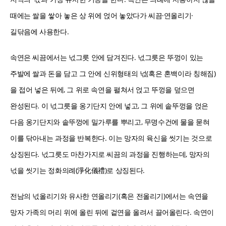
때에는 쌀을 쌓아 놓은 상 위에 얹어 놓았다가 씨끔·연올리기·
길닦음에 사용한다.
속연은 씨끔에서는 넋그릇 안에 담겨진다. 넋그릇은 뚜껑이 있는
주발에 쌀과 돈을 담고 그 안에 신위형태의 넋(혹은 혼백이라 칭해짐)
을 접어 넣은 뒤에, 그 위로 속연을 펼쳐서 얹고 뚜껑을 덮으면
완성된다. 이 넋그릇을 옹기단지 안에 넣고, 그 위에 솥뚜껑을 얹은
다음 옹기단지와 솥뚜껑에 밀가루를 뿌리고, 무명수건에 물을 묻혀
이를 닦아내는 과정을 반복한다. 이는 망자의 육신을 씻기는 것으로
상징된다. 넋그릇도 마찬가지로 씨끔의 과정을 진행하는데, 망자의
넋을 씻기는 정화의례(淨化儀禮)로 상징된다.
전남의 넋올리기와 유사한 연올리기(혹은 전올리기)에서는 속연을
망자 가족의 머리 위에 올린 뒤에 겉연을 올려서 끌어올린다. 속연이