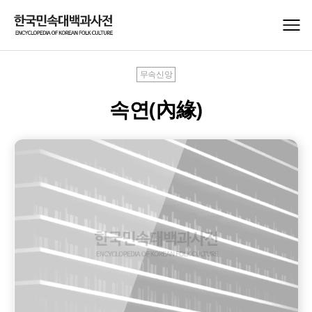
무속신앙
속연(內緣)