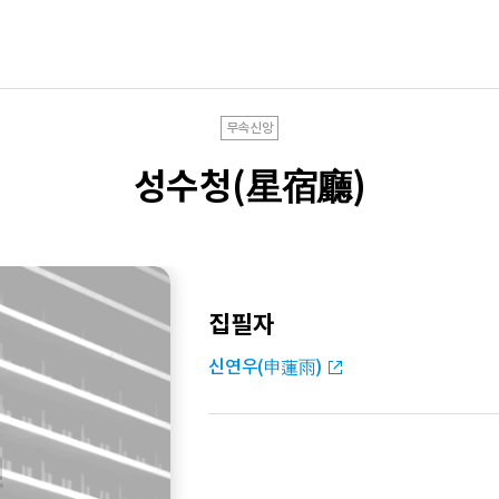
무속신앙
성수청(星宿廳)
집필자
신연우(申蓮雨)