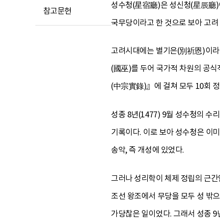
성수청(星宿廳)은 성신청(星辰廳)이
참고문헌
국무당이라고 한 것으로 보아 고려
고려시대에는 별기은(別祈恩)이라는
(國巫)를 두어 국가적 차원의 공
(中宗實錄)』에 걸쳐 모두 10회 정
성종 8년(1477) 9월 성수청의 
기록이다. 이로 보아 성수청은 이미
송악, 즉 개성에 있었다.
그러나 성리학이 체제 정립의 근간인
조선 왕조에서 무당을 모두 성 밖
가당찮은 일이었다. 그래서 성종 9