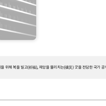
을 위해 복을 빌고(祈福), 재앙을 물리치는(禳災) 굿을 전담한 국가 공