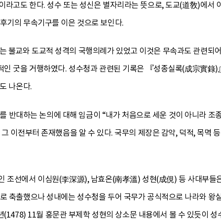
라고도 한다. 성수 또는 성신은 별자리라는 뜻으로, 도교(道敎)에서 
 후기의 무속기구를 이은 것으로 보인다.
 불교와 도교적 성격의 국행의례가 있었고 이것은 무속과도 관련되어 
식적인 굿을 거행하였다. 성수청과 관련된 기록은 『성종실록(成宗實錄
도 나온다.
수리를 반대하는 논의에 대해 임금이 “내가 처음으로 세운 것이 아니라 조
 그 이전부터 존재했음을 알 수 있다. 국무의 제장은 감악, 덕적, 목멱 
 조선에서 이심원(李深源), 남효온(南孝溫) 성현(成俔) 등 사대부들
으로 축출했으나 성내에는 성수청을 두어 국무가 공식적으로 나라와 왕실
년(1478) 11월 홍문관 부제학 성현의 상소문 내용에서 볼 수 있듯이