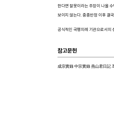
한다면 잘못이라는 주장이 나올 수밖
보이지 않는다. 중종반정 이후 결국
공식적인 국행의례 기관으로서의 성
참고문헌
成宗實錄 中宗實錄 燕山君日記 조선조 