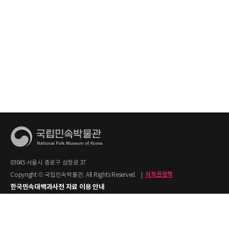
03045 서울시 종로구 삼청로 37
Copyright © 국립민속박물관. All Rights Reserved.
|
저작권정책
한국민속대백과사전 자료 이용 안내
1. 한국민속대백과사전의 텍스트는 공공누리 제2유형(출처명시+상업적 이용금지)을
적용합니다.