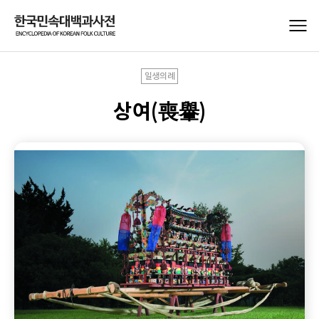
일생의례
상여(喪轝)