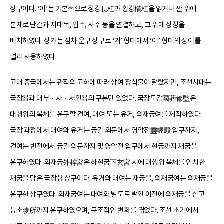
상구이다. ‘여’는 기본적으로 장강長杠과 횡강橫杠을 얽거나 짠 위에
본체로 난간과 지대목, 입주, 사주 등을 연결하고, 그 위에 상장을
배치하였다. 상가는 점차 운구 상구로 ‘거’ 형태에서 ‘여’ 형태의 상여를
널리 사용하였다.
고대 중국에서는 관직의 고하에 따라 상여 장식물이 달랐지만, 조선시대는
국장용과 대부・사・서인용의 구분만 있었다. 국장도감國葬都監은
대행왕의 옥체를 운구할 견여, 대여 또는 유거, 외재궁여를 제작하였다.
국장 과정에서 대여와 유거는 궁궐 외문에서 영악전靈幄殿 입구까지,
견여는 빈전에서 궁궐 외문까지 및 영악전 입구에서 현궁까지 재궁을
운구하였다. 외재궁外梓宮은 하현궁下玄宮 시에 대행왕 옥체를 안치한
재궁을 담은 국장용 상구이다. 유거와 대여는 재궁을, 외재궁여는 외재궁을
운구한 상구였다. 외재궁여는 대여와 별도로 발인 이전에 외재궁을 싣고
능소陵所까지 운구하였으며, 구조적인 변화를 겪었다. 조선 초기에서