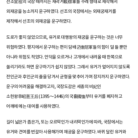
선조宣祖의 국장 때까지는 재곽거載槨車를 수레 형태로 제작해서
외재궁을 능소까지 운구하였다. 선조의 국장에서는 외재궁재거를
제작해서 선조의 외재궁을 운구하였다.
도로가 좋지 않았으므로, 유거로 대행왕의 재궁을 운구하는 것은 너무
위험하였다. 평지에서 운구하는 편이 담배군擔陪軍들의 힘이 덜 들 뿐만
아니라 위험도 적었다. 언덕을 오르거나 고개에서 내려올 때 한쪽으로
쏠리기라도 하면 운구하기가 쉽지 않았다. 그래서 유거가 엎어지지 않도록
전인군과 후인군의 줄을 당겨서 균형을 맞추어 가며 장지까지 운구하였다.
운구의 어려움을 해결하고자, 국장도감은 세종의 비妃인
소헌왕후昭憲王后(1395～1446)의 국휼國恤부터 유거를 폐지하고
어깨에 메는 대여를 사용하였다.
길이 넓은가 좁은가, 또는 오르막인가 내리막인가에 따라, 국장에서는
유거와 견여를 번갈아 사용해가며 재궁을 운구하였다. 바퀴 달린 유거와