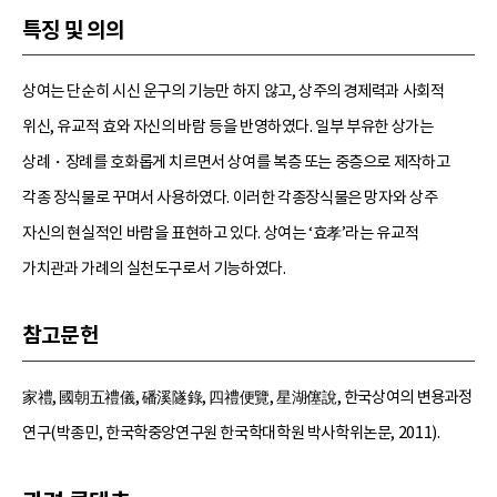
특징 및 의의
상여는 단순히 시신 운구의 기능만 하지 않고, 상주의 경제력과 사회적
위신, 유교적 효와 자신의 바람 등을 반영하였다. 일부 부유한 상가는
상례・장례를 호화롭게 치르면서 상여를 복층 또는 중층으로 제작하고
각종 장식물로 꾸며서 사용하였다. 이러한 각종장식물은 망자와 상주
자신의 현실적인 바람을 표현하고 있다. 상여는 ‘효孝’라는 유교적
가치관과 가례의 실천도구로서 기능하였다.
참고문헌
家禮, 國朝五禮儀, 磻溪隧錄, 四禮便覽, 星湖僿說, 한국상여의 변용과정
연구(박종민, 한국학중앙연구원 한국학대학원 박사학위논문, 2011).