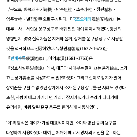
부분으로, 횡목과 귀기歸機・단주短柱・소주小柱・정판精板・
입주立柱・별갑鱉甲으로 구성된다. 『
국조오례의
國朝五禮儀』는
대부・사・서인용 운구 상구로 바퀴 달린 대여를 제시하였다. 왕실의
영향인지, 몇몇 실학자들은 지거와 윤거, 상거를 운구용 상구로 사용할
것을 적극적으로 권장하였다. 유형원柳馨遠(1622~1673)은
『
반계수록
磻溪隧錄』, 이익李瀷(1681~1763)은
『성호사설星湖僿說』에서, 대군과 사대부는 말이 끄는 윤거輪車, 소가
끄는 상거喪車를 사용하도록 권유하였다. 그리고 실제로 장지가 멀어
상여꾼을 구할 수 없었던 상가에서 소가 운구용 상구를 끈 사례도 있었다.
또한, 사람이 메고 가기에 먼 거리에 장지가있거나 수레가 다니기에
유리하면, 바퀴 달린 운구 용구를 편리하게 사용하였다.
‘여’의 방식은 대여가 가장 대표적이지만, 소여와 방산 등의 용구를
다양하게 사용하였다. 대여는 어깨에 메고서 망자의 시신을 운구하는