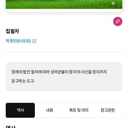
집필자
박종민(朴鍾珉)
장례의 발인 절차에 따라 상여꾼들이 망자의 시신을 장지까지
운구하는 도구.
역사
내용
특징 및 의의
참고문헌