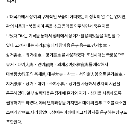
역사
고대국가에서 상여의 구체적인 모습이 어떠했는지 정확히 알 수는 없지만,
관의 사용과 “북을 치며 춤을 추고 음악을 연주하면서 죽은 자를
보냈다.”라는 기록을 통해서 장례에서 상여가 활용되었음을 확인할 수
있다. 고려시대는 사가私家에서 장례용 운구 용구로 건거巾車・
상거喪車・유거柳車・영거靈車를 사용하였다. 조선시대는 국장용으로
유거・대여大輿・견여肩輿・외재궁여外梓宮輿를 제작해서
대행왕大行王의 옥체를, 대부大夫・사士・서인庶人용으로 윤거輪車・
지거紙車・상거・대여・소여小輿・상여를 사용해서 망자의 시신을
운구하였다. 일부 실학자들은 장례에 윤거와 지거・상거를 사용하도록
권유하기도 하였다. 여러 변화과정을 거치면서 대여의 일부 구조를 축소한
소여가 상여로 자리 잡았다. 상여는 어깨에 메고서 망자를 운구하는 상구도
포함한다.