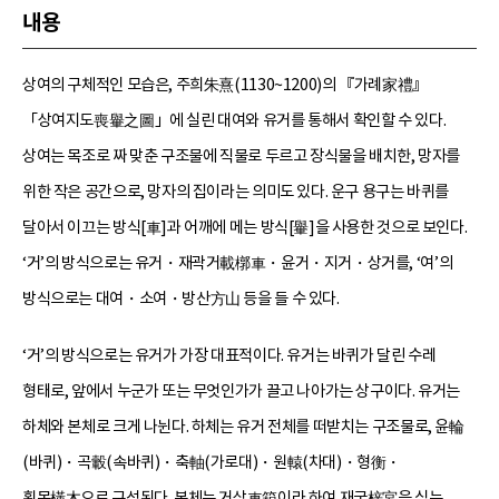
내용
상여의 구체적인 모습은, 주희朱熹(1130~1200)의 『가례家禮』
「상여지도喪轝之圖」에 실린 대여와 유거를 통해서 확인할 수 있다.
상여는 목조로 짜 맞춘 구조물에 직물로 두르고 장식물을 배치한, 망자를
위한 작은 공간으로, 망자의 집이라는 의미도 있다. 운구 용구는 바퀴를
달아서 이끄는 방식[車]과 어깨에 메는 방식[轝]을 사용한 것으로 보인다.
‘거’의 방식으로는 유거・재곽거載槨車・윤거・지거・상거를, ‘여’의
방식으로는 대여・소여・방산方山 등을 들 수 있다.
‘거’의 방식으로는 유거가 가장 대표적이다. 유거는 바퀴가 달린 수레
형태로, 앞에서 누군가 또는 무엇인가가 끌고 나아가는 상구이다. 유거는
하체와 본체로 크게 나뉜다. 하체는 유거 전체를 떠받치는 구조물로, 윤輪
(바퀴)・곡轂(속바퀴)・축軸(가로대)・원轅(차대)・형衡・
횡목橫木으로 구성된다. 본체는 거상車箱이라 하여 재궁梓宮을 싣는