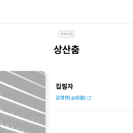
무속신앙
상산춤
집필자
김영란(金暎蘭)