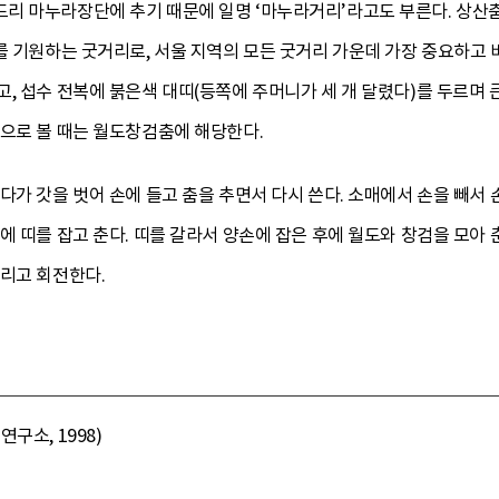
리 마누라장단에 추기 때문에 일명 ‘마누라거리’라고도 부른다. 상산
기원하는 굿거리로, 서울 지역의 모든 굿거리 가운데 가장 중요하고 비
, 섭수 전복에 붉은색 대띠(등쪽에 주머니가 세 개 달렸다)를 두르며 큰
칭으로 볼 때는 월도창검춤에 해당한다.
다가 갓을 벗어 손에 들고 춤을 추면서 다시 쓴다. 소매에서 손을 빼서 
에 띠를 잡고 춘다. 띠를 갈라서 양손에 잡은 후에 월도와 창검을 모아 춘
내리고 회전한다.
구소, 1998)