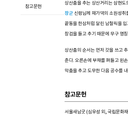
상산춤을 추는 상산거리는 삼현도드
참고문헌
장군
신령님께 재가댁의 소원성취를 
끝동을 한삼처럼 달린 남철릭을 입고
창검을 들고 추기 때문에 무구 명
상산춤의 순서는 먼저 갓을 쓰고 추
춘다. 오른손에 부채를 펴들고 왼손
막춤을 추고 도무한 다음 공수를 
참고문헌
서울새남굿 (심우성 외, 국립문화재연