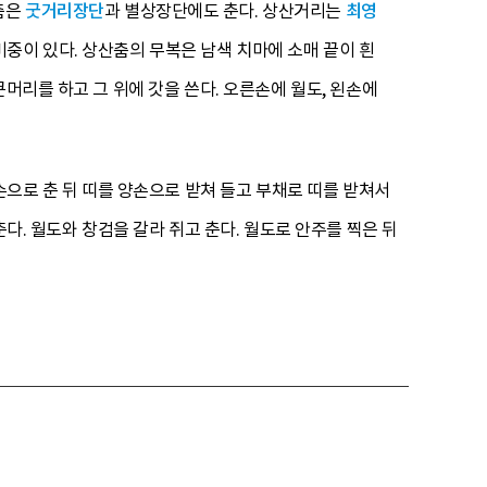
춤은
굿거리장단
과 별상장단에도 춘다. 상산거리는
최영
중이 있다. 상산춤의 무복은 남색 치마에 소매 끝이 흰
머리를 하고 그 위에 갓을 쓴다. 오른손에 월도, 왼손에
손으로 춘 뒤 띠를 양손으로 받쳐 들고 부채로 띠를 받쳐서
다. 월도와 창검을 갈라 쥐고 춘다. 월도로 안주를 찍은 뒤