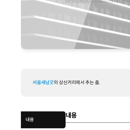
서울새남굿
의 상산거리에서 추는 춤.
내용
내용