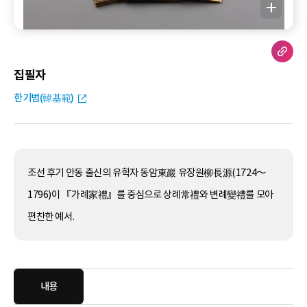
집필자
한기범(韓基範)
조선 후기 안동 출신의 유학자 동암東巖 유장원柳長源(1724～
1796)이 『가례家禮』를 중심으로 상례常禮와 변례變禮를 모아
편찬한 예서.
내용