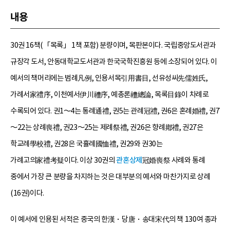
내용
30권 16책(「목록」 1책 포함) 분량이며, 목판본이다. 국립중앙도서관과
규장각 도서, 안동대학교도서관과 한국국학진흥원 등에 소장되어 있다. 이
예서의 책머리에는 범례凡例, 인용서목引用書目, 선유성씨先儒姓氏,
가례서家禮序, 이천예서伊川禮序, 예총론禮總論, 목록目錄이 차례로
수록되어 있다. 권1～4는 통례通禮, 권5는 관례冠禮, 권6은 혼례婚禮, 권7
～22는 상례喪禮, 권23～25는 제례祭禮, 권26은 향례鄕禮, 권27은
학교례學校禮, 권28은 국휼례國恤禮, 권29와 권30는
가례고의家禮考疑이다. 이상 30권의
관혼상제
冠婚喪祭 사례와 통례
중에서 가장 큰 분량을 차지하는 것은 대부분의 예서와 마찬가지로 상례
(16권)이다.
이 예서에 인용된 서적은 중국의 한漢・당唐・송대宋代의 책 130여 종과