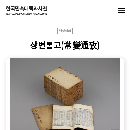
일생의례
상변통고(常變通攷)