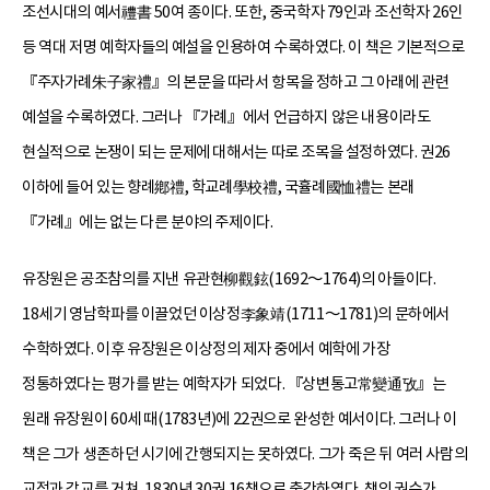
조선시대의 예서禮書 50여 종이다. 또한, 중국학자 79인과 조선학자 26인
등 역대 저명 예학자들의 예설을 인용하여 수록하였다. 이 책은 기본적으로
『주자가례朱子家禮』의 본문을 따라서 항목을 정하고 그 아래에 관련
예설을 수록하였다. 그러나 『가례』에서 언급하지 않은 내용이라도
현실적으로 논쟁이 되는 문제에 대해서는 따로 조목을 설정하였다. 권26
이하에 들어 있는 향례鄕禮, 학교례學校禮, 국휼례國恤禮는 본래
『가례』에는 없는 다른 분야의 주제이다.
유장원은 공조참의를 지낸 유관현柳觀鉉(1692～1764)의 아들이다.
18세기 영남학파를 이끌었던 이상정李象靖(1711～1781)의 문하에서
수학하였다. 이후 유장원은 이상정의 제자 중에서 예학에 가장
정통하였다는 평가를 받는 예학자가 되었다. 『상변통고常變通攷』는
원래 유장원이 60세 때(1783년)에 22권으로 완성한 예서이다. 그러나 이
책은 그가 생존하던 시기에 간행되지는 못하였다. 그가 죽은 뒤 여러 사람의
교정과 감교를 거쳐, 1830년 30권 16책으로 출간하였다. 책의 권수가