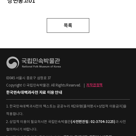
상변통고01
목록
03045 서울시 종로구 삼청로 37
Copyright © 국립민속박물관. All Rights Reserved.
|
저작권정책
한국민속대백과사전 자료 이용 안내
1. 한국민속대백과사전의 텍스트는 공공누리 제2유형(출처명시+상업적 이용금지)을
적용합니다.
(사전편찬팀: 02-3704-3225)
2. 상업적 이용이 필요하시면 국립민속박물관
과 사전
협의하시기 바랍니다.