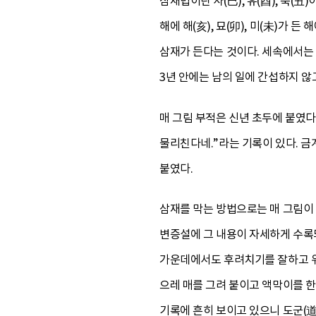
삼재법이란 사(巳), 유(酉), 축(丑)이
해에 해(亥), 묘(卯), 미(未)가 든 
삼재가 든다는 것이다. 세속에서는 
3년 안에는 남의 일에 간섭하지 않
매 그림 부적은 신년 초두에 붙였다
물리친다네.”라는 기록이 있다. 금
붙였다.
삼재를 막는 방법으로는 매 그림이
변증설에 그 내용이 자세하게 수록되
가운데에서도 후려치기를 잘하고 위세
으레 매를 그려 붙이고 액막이를 한
기록에 흔히 보이고 있으니 도군(道