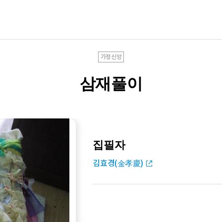
가정신앙
삼재풀이
집필자
김효경(金孝慶)