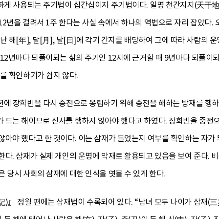
흔하게 사용되는 주기법이 십간십이지 주기법이다. 일명 천간지지(天干地
2년을 걸려서 1주 한다는 사실 속에서 하나의 역법으로 자리 잡았다.
난 해[年], 달[月], 날[日]에 각기 간지를 배당하여 그에 따라 사람의
12년마다 되풀이되는 삶의 주기인 12지에 근거할 때 9년마다 되풀이되
를 확인하기가 쉽지 않다.
년에 장희빈을 다시 중전으로 옹립하기 위해 중전을 해하는 방재를 행하
 드는 해이므로 신사를 행하지 않아야 했다고 하였다. 장희빈을 중전
않아야 했다고 한 것이다. 이는 삼재가 들었는지 여부를 확인하는 자가 
한다. 삼재가 실제 개인의 운명에 악재로 활용되고 있음을 보여 준다.
 당시 사회의 삼재에 대한 인식을 엿볼 수 있게 한다.
)』 정월 편에는 삼재법이 수록되어 있다. “남녀 모두 나이가 삼재(三災