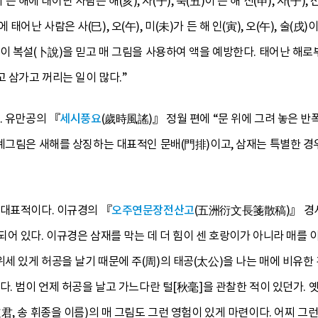
 든 해에 태어난 사람은 해(亥), 자(子), 축(丑)이 든 해 신(申), 자(子),
해에 태어난 사람은 사(巳), 오(午), 미(未)가 든 해 인(寅), 오(午), 술(戌
이 복설(卜說)을 믿고 매 그림을 사용하여 액을 예방한다. 태어난 해로
고 삼가고 꺼리는 일이 많다.”
. 유만공의 『
세시풍요
(歲時風謠)』 정월 편에 “문 위에 그려 놓은 반
계그림은 새해를 상징하는 대표적인 문배(門排)이고, 삼재는 특별한 경우
 대표적이다. 이규경의 『
오주연문장전산고
(五洲衍文長箋散稿)』 경사 
어 있다. 이규경은 삼재를 막는 데 더 힘이 센 호랑이가 아니라 매를 
 있게 허공을 날기 때문에 주(周)의 태공(太公)을 나는 매에 비유한
다. 범이 언제 허공을 날고 가느다란 털[秋毫]을 관찰한 적이 있던가.
君, 송 휘종을 이름)의 매 그림도 그런 영험이 있게 마련이다. 어찌 그