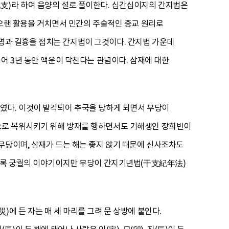
支)라 하여 음양의 설로 풀이한다. 십간십이지의 간지법은
 오랜 활용을 거치면서 민간의 주술적인 종교 원리로
 운명과 길흉을 점치는 간지법이 그것이다. 간지법 가운데
어 3년 동안 액운이 닥친다는 관념이다. 삼재에 대한
였다. 이것이 발각되어 추국을 당하게 되면서 무당이
으로 복위시키기 위해 방재를 행하면서도 기해생인 장희빈이
무당이며, 삼재가 드는 해는 좋지 않기 때문에 신사조차도
 비록 궁궐의 이야기이지만 무당이 간지기년법(干支紀年法)
)에 든 자는 매 세 마리를 그려 문 상방에 붙인다.