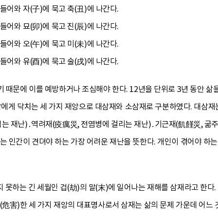
 들어와 자(子)에 묵고 축(丑)에 나간다.
 들어와 묘(卯)에 묵고 진(辰)에 나간다.
 들어와 오(午)에 묵고 미(未)에 나간다.
 들어와 유(酉)에 묵고 술(戌)에 나간다.
기 때문에 이를 예방하거나 조심해야 한다. 12년을 단위로 3년 동안 삶
에게 닥치는 세 가지 재앙으로 대삼재와 소삼재로 구분하였다. 대삼재는
는 재난)․역려재(疫癘災, 전염병에 걸리는 재난)․기근재(飢饉災, 굶주
재는 인간이 견뎌야 하는 가장 어려운 재난을 뜻한다. 개인이 겪어야 
하는 긴 세월인 겁(劫)의 말(末)에 일어나는 재해를 삼재라고 한다. 우
(危害)한 세 가지 재앙의 대표명사로서 삼재는 삶의 문제 가운데 어느 