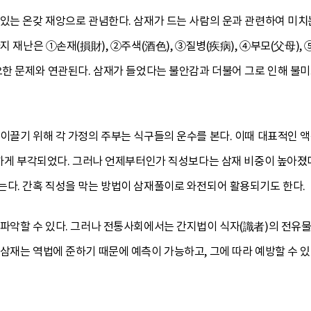
 있는 온갖 재앙으로 관념한다. 삼재가 드는 사람의 운과 관련하여 미치
지 재난은 ①손재(損財), ②주색(酒色), ③질병(疾病), ④부모(父母), 
중요한 문제와 연관된다. 삼재가 들었다는 불안감과 더불어 그로 인해 
 이끌기 위해 각 가정의 주부는 식구들의 운수를 본다. 이때 대표적인
요하게 부각되었다. 그러나 언제부터인가 직성보다는 삼재 비중이 높아졌다
는다. 간혹 직성을 막는 방법이 삼재풀이로 와전되어 활용되기도 한다.
파악할 수 있다. 그러나 전통사회에서는 간지법이 식자(識者)의 전유물로
삼재는 역법에 준하기 때문에 예측이 가능하고, 그에 따라 예방할 수 있