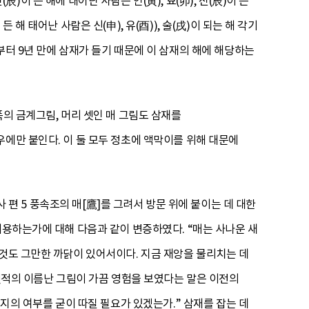
 진(辰)이 든 해에 태어난 사람은 인(寅), 묘(卯), 진(辰)이 든
)이 든 해 태어난 사람은 신(申), 유(酉)), 술(戌)이 되는 해 각기
부터 9년 만에 삼재가 들기 때문에 이 삼재의 해에 해당하는
폭의 금계그림, 머리 셋인 매 그림도 삼재를
에만 붙인다. 이 둘 모두 정초에 액막이를 위해 대문에
편 5 풍속조의 매[鷹]를 그려서 방문 위에 붙이는 데 대한
이용하는가에 대해 다음과 같이 변증하였다. “매는 사나운 새
 것도 그만한 까닭이 있어서이다. 지금 재앙을 물리치는 데
 옛적의 이름난 그림이 가끔 영험을 보였다는 말은 이전의
런지의 여부를 굳이 따질 필요가 있겠는가.” 삼재를 잡는 데