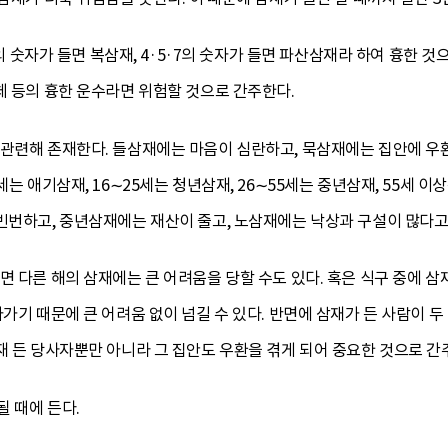
7’의 숫자가 들면 복삼재, 4·5·7의 숫자가 들면 파산삼재라 하여 흉한 
체 등의 흉한 운수라면 위험할 것으로 간주한다.
관련해 존재한다. 들삼재에는 마음이 심란하고, 묵삼재에는 집안에 우환
세는 애기삼재, 16∼25세는 청년삼재, 26∼55세는 중년삼재, 55세
빈번하고, 중년삼재에는 재산이 줄고, 노삼재에는 낙상과 구설이 많다고
면 다른 해의 삼재에는 큰 어려움을 당할 수도 있다. 혹은 식구 중에 삼
아가기 때문에 큰 어려움 없이 넘길 수 있다. 반면에 삼재가 든 사람이 
재 든 당사자뿐만 아니라 그 집안도 우환을 겪게 되어 중요한 것으로 간
 때에 든다.