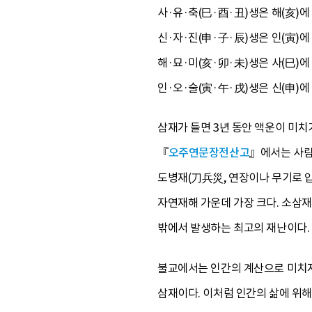
사·유·축(巳·酉·丑)생은 해(亥)에
신·자·진(申·子·辰)생은 인(寅)에
해·묘·미(亥·卯·未)생은 사(巳)에
인·오·술(寅·午·戌)생은 신(申)에
삼재가 들면 3년 동안 액운이 미치
『
오주연문장전산고
』에서는 사람
도병재(刀兵災, 연장이나 무기로 입
자연재해 가운데 가장 크다. 소삼
밖에서 발생하는 최고의 재난이다.
불교에서는 인간의 계산으로 미치지 못
삼재이다. 이처럼 인간의 삶에 위해