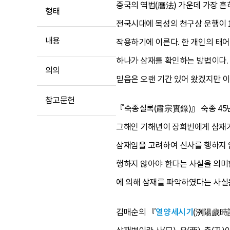
중국의 역법(曆法) 가운데 가장 
형태
전국시대에 목성의 천구상 운행이 1
내용
작용하기에 이른다. 한 개인의 태어
하나가 삼재를 확인하는 방법이다. 
의의
믿음은 오랜 기간 있어 왔겠지만 이
참고문헌
『숙종실록(肅宗實錄)』 숙종 45
그해인 기해년이 장희빈에게 삼재가
삼재임을 고려하여 신사를 행하지 
행하지 않아야 한다는 사실을 의미
에 의해 삼재를 파악하였다는 사실은
김매순의 『
열양세시기
(洌陽歲時記