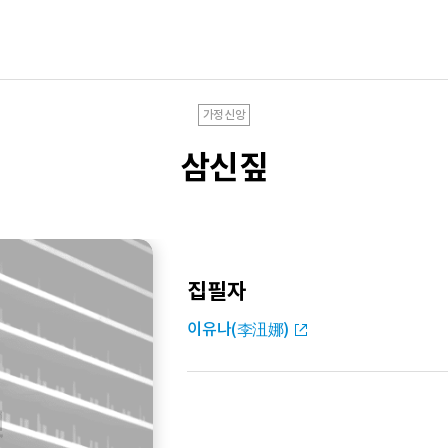
가정신앙
삼신짚
집필자
이유나(李沑娜)