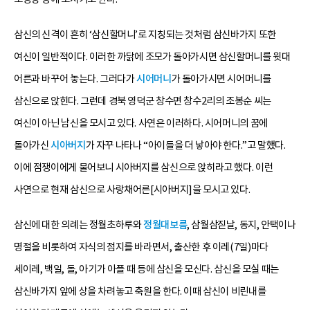
삼신의 신격이 흔히 ‘삼신할머니’로 지칭되는 것처럼 삼신바가지 또한
여신이 일반적이다. 이러한 까닭에 조모가 돌아가시면 삼신할머니를 윗대
어른과 바꾸어 놓는다. 그러다가
시어머니
가 돌아가시면 시어머니를
삼신으로 앉힌다. 그런데 경북 영덕군 창수면 창수2리의 조봉순 씨는
여신이 아닌 남신을 모시고 있다. 사연은 이러하다. 시어머니의 꿈에
돌아가신
시아버지
가 자꾸 나타나 “아이들을 더 낳아야 한다.”고 말했다.
이에 점쟁이에게 물어보니 시아버지를 삼신으로 앉히라고 했다. 이런
사연으로 현재 삼신으로 사랑채어른[시아버지]을 모시고 있다.
삼신에 대한 의례는 정월초하루와
정월대보름
, 삼월삼짇날, 동지, 안택이나
명절을 비롯하여 자식의 점지를 바라면서, 출산한 후 이레(7일)마다
세이레, 백일, 돌, 아기가 아플 때 등에 삼신을 모신다. 삼신을 모실 때는
삼신바가지 앞에 상을 차려놓고 축원을 한다. 이때 삼신이 비린내를