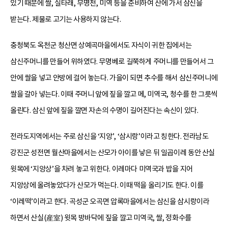
있기 때문에 쌀, 실타래, 무명천, 미역 등을 준비하여 산에 가서 삼신을
받는다. 제물로 고기는 사용하지 않는다.
충청북도 옥천군 청산면 상예곡마을에서도 자식이 귀한 집에서는
삼신주머니를 만들어 위하였다. 무명베로 길쭉하게 주머니를 만들어서 그
안에 쌀을 넣고 안방에 걸어 놓는다. 가을이 되면 추수를 해서 삼신주머니에
쌀을 갈아 넣는다. 이때 주머니 앞에 짚을 깔고 메, 미역국, 청수를 한 그릇씩
올린다. 삼신 앞에 짚을 깔면 자손의 수명이 길어진다는 속신이 있다.
전라도지역에서는 주로 삼신을 ‘지앙’, ‘삼시랑’이라고 칭한다. 전라남도
강진군 성전면 월산마을에서는 산모가 아이를 낳은 뒤 일곱이레 동안 산실
윗목에 ‘지앙상’을 차려 놓고 위한다. 이레마다 미역국과 밥을 지어
지앙상에 올려놓았다가 산모가 먹는다. 이때 떡을 올리기도 한다. 이를
‘이레떡’이라고 한다. 곡성군 오곡면 압록마을에서는 삼신을 삼시랑이라
하면서 산실(産室) 윗목 방바닥에 짚을 깔고 미역국, 쌀, 정화수를