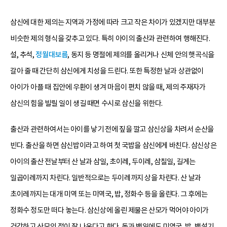
삼신에 대한 제의는 지역과 가정에 따라 크고 작은 차이가 있겠지만 대부분
비슷한 제의 형식을 갖추고 있다. 특히 아이의 출산과 관련하여 행해진다.
설, 추석,
정월대보름
, 동지 등 명절에 제의를 올리거나 신체 안의 햇곡식을
갈아 줄 때 간단히 삼신에게 치성을 드린다. 또한 특정한 날과 상관없이
아이가 아플 때 집안에 우환이 생겨 마음이 편치 않을 때, 제의 주재자가
삼신의 힘을 빌릴 일이 생길 때면 수시로 삼신을 위한다.
출산과 관련하여서는 아이를 낳기 전에 짚을 깔고 삼신상을 차려서 순산을
빈다. 출산을 하면 삼신밥이라고 하여 첫 국밥을 삼신에게 바친다. 삼신상은
아이의 출산 전날부터 산 날과 삼일, 초이레, 두이레, 삼칠일, 길게는
일곱이레까지 차린다. 일반적으로는 두이레까지 상을 차린다. 산 날과
초이레까지는 대개 미역 또는 미역국, 밥, 정화수 등을 올린다. 그 후에는
정화수 정도만 떠다 놓는다. 삼신상에 올린 제물은 산모가 먹어야 아이가
건강하고 산모의 젖이 잘 나온다고 한다. 돌과 백일에도 미역국, 밥, 백설기,