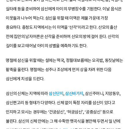
실타래 등을 준비하여 삼신에게 아이의 무병장수를 기원한다. 이날 음식은
이웃들과 나누어 먹는다. 삼신을 위할 때 미역은 제물 가운데 가장
중요하다. 충청도 지역에서는 이 미역을 ‘산각’이라고 한다. 산모의 출산
전에 집안의 남자어른은 산각을 준비하여 산모의 방에 걸어 둔다. 산각의
길이를 보고 태어날 아이의 성별을 예측하기도 한다.
명절에 삼신을 위할 때는 설에는 떡국, 정월대보름에는 오곡밥, 동짓날에는
팥죽을 올린다. 명절에는 성주나 조상에게 먼저 상을 차려 위한 다음
삼신에게 치성을 드린다.
삼신의 신체는 지역에 따라
삼신단지
,
삼신바가지
, 삼신주머니, 지앙동우,
삼신편고리 등 형태가 다양하다. 신체 없이 특정 자리를 삼신이 있다고
인지하고 모시는 경우에는 ‘건궁삼신’, ‘허궁삼신’, ‘공중삼신’ 등으로
불린다. 삼신의 신체 안에는 그 해 수확한 햇곡식을 봉안해 두면서 일 년에