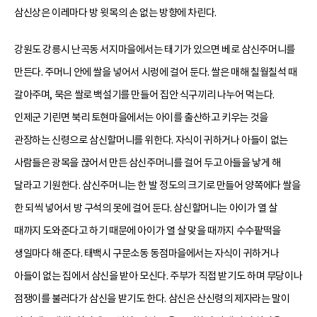
삼신상은 이레마다 방 윗목의 손 없는 방향에 차린다.
강원도 강릉시 난곡동 서지마을에서는 태기가 있으면 베로 삼신주머니를
만든다. 주머니 안에 쌀을 넣어서 시렁에 걸어 둔다. 쌀은 매해 칠월칠석 때
갈아주며, 묵은 쌀로 백설기를 만들어 집안 식구끼리 나누어 먹는다.
인제군 기린면 북리 토현마을에서는 아이를 출산하고 키우는 것을
관장하는 신령으로 삼신할머니를 위한다. 자식이 귀하거나 아들이 없는
사람들은 광목을 끊어서 만든 삼신주머니를 걸어 두고 아들을 낳게 해
달라고 기원한다. 삼신주머니는 한 발 정도의 크기로 만들어 양쪽에다 쌀을
한 되씩 넣어서 방 구석의 못에 걸어 둔다. 삼신할머니는 아이가 열 살
때까지 도와준다고 하기 때문에 아이가 열 살 맞을 때까지 수수팥떡을
생일마다 해 준다. 태백시 구문소동 동점마을에서는 자식이 귀하거나
아들이 없는 집에서 삼신을 받아 모신다. 주부가 직접 받기도 하며 무당이나
점쟁이를 불러다가 삼신을 받기도 한다. 삼신은 산신령의 제자라는 말이