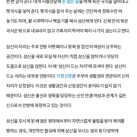
한 번 갈아 준다. 대개 시월상달에
손 없는 날
을 택해 묵은 곡식을 덜어내고
햇곡식을 넣어 준다. 햇곡식을 갈아 주는 날에는 간단하게 정화수만 떠
놓기도 하며, 팥 시루떡이나 백설기를 쪄서 삼신에게 빈다. 신체 안의 묵은
곡식은 밖으로 내보내지 않고 가족끼리 먹어야 복이 나가지 않는다고 한다.
삼신의 자리는 주로 안방 아랫목이나 윗목 등 집안의 여성이 상주하는
공간이다. 삼신을 새로 모실 때 자신이 직접 삼신을 앉히거나 무당의
도움으로 삼신을 앉힌다. 이 때 ‘삼신이 드는 자리’에 모셔야 한다. 삼신이
드는 자리는 대부분 안방이다.
가정신앙
은 주부의 생활권과 연관되어 신의
자리가 상정된다. 이것은 생활공간과 신앙공간이 분리되기 쉽지 않기
때문이다. 삼신은 출산과 양육을 담당하는 신인 만큼 여성과 관계가 깊은
신으로서 안방에 좌정하고 있는 것이다.
삼신을 모시게 된 배경은 윗대에서부터 자연스럽게 물림을 받아 제의를
행하는 경우, 개인적인 필요에 의해 삼신을 모시는 경우 등 다양하게