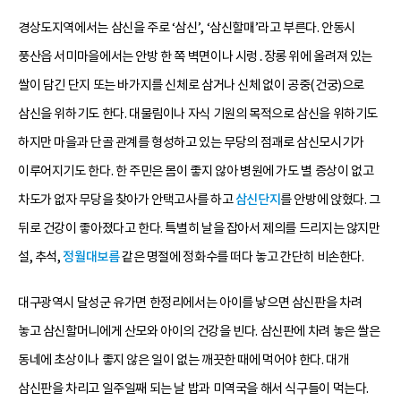
경상도지역에서는 삼신을 주로 ‘삼신’, ‘삼신할매’라고 부른다. 안동시
풍산읍 서미마을에서는 안방 한 쪽 벽면이나 시렁․장롱 위에 올려져 있는
쌀이 담긴 단지 또는 바가지를 신체로 삼거나 신체 없이 공중(건궁)으로
삼신을 위하기도 한다. 대물림이나 자식 기원의 목적으로 삼신을 위하기도
하지만 마을과 단골 관계를 형성하고 있는 무당의 점괘로 삼신모시기가
이루어지기도 한다. 한 주민은 몸이 좋지 않아 병원에 가도 별 증상이 없고
차도가 없자 무당을 찾아가 안택고사를 하고
삼신단지
를 안방에 앉혔다. 그
뒤로 건강이 좋아졌다고 한다. 특별히 날을 잡아서 제의를 드리지는 않지만
설, 추석,
정월대보름
같은 명절에 정화수를 떠다 놓고 간단히 비손한다.
대구광역시 달성군 유가면 한정리에서는 아이를 낳으면 삼신판을 차려
놓고 삼신할머니에게 산모와 아이의 건강을 빈다. 삼신판에 차려 놓은 쌀은
동네에 초상이나 좋지 않은 일이 없는 깨끗한 때에 먹어야 한다. 대개
삼신판을 차리고 일주일째 되는 날 밥과 미역국을 해서 식구들이 먹는다.