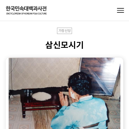
가정신앙
삼신모시기