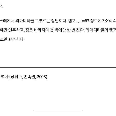
다.
등노래에서 외마디타불로 부르는 장단이다. 템포 ♩.≑63 정도에 3소박
에만 연주하고, 징은 바라지의 첫 박에만 한 번 친다. 외마디타불의 템포
들로만 반주한다.
사 (장휘주, 민속원, 2008)