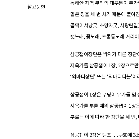
동해안 지역 무악의 대부분이 무가
참고문헌
말은 징을 세 번 치기 때문에 붙여
골맥이서낭굿, 초망자굿, 시왕탄일굿
뱃노래, 꽃노래, 초롱등노래 거리이
삼공잽이장단은 박자가 다른 장단이
지옥가를 삼공잽이 1장, 2장으로
‘외마디장단’ 또는 ‘외마디타불’이
삼공잽이 1장은 무당이 무가를 몇
지옥가를 부를 때의 삼공잽이 1장은 
부르는 이에 따라 한 장단을 세 번,
삼공잽이 2장은 템포 ♩.≑60에 3