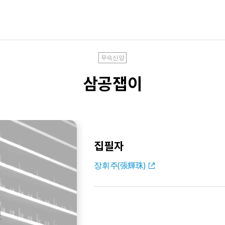
무속신앙
삼공잽이
집필자
장휘주(張輝珠)