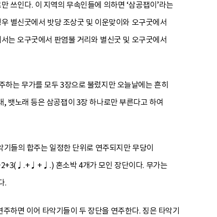
만 쓰인다. 이 지역의 무속인들에 의하면 ‘삼공잽이’라는
 경우 별신굿에서 밧당 조상굿 및 이운맞이와 오구굿에서
역에서는 오구굿에서 판염불 거리와 별신굿 및 오구굿에서
반주하는 무가를 모두 3장으로 불렀지만 오늘날에는 흔히
, 뱃노래 등은 삼공잽이 3장 하나로만 부른다고 하여
타악기들의 합주는 일정한 단위로 연주되지만 무당이
+3(♩.+♩+♩.) 혼소박 4개가 모인 장단이다. 무가는
다.
을 연주하면 이어 타악기들이 두 장단을 연주한다. 징은 타악기