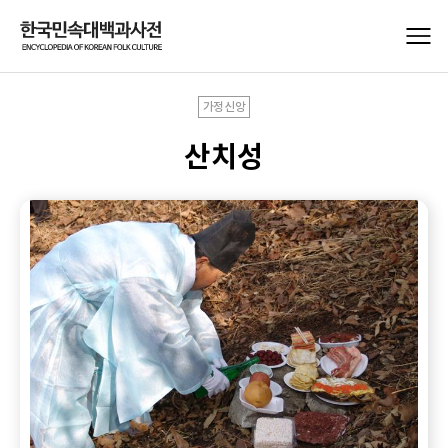
가정신앙
산치성