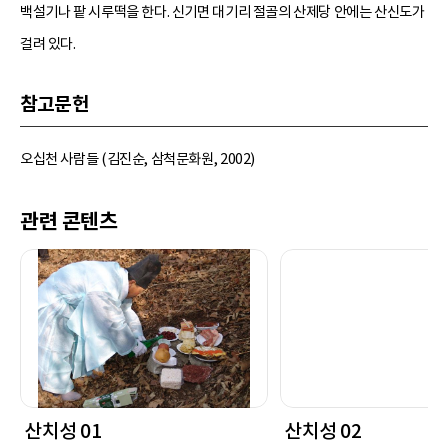
백설기나 팥 시루떡을 한다. 신기면 대기리 절골의 산제당 안에는 산신도가
걸려 있다.
참고문헌
오십천 사람들 (김진순, 삼척문화원, 2002)
관련 콘텐츠
산치성 01
산치성 02