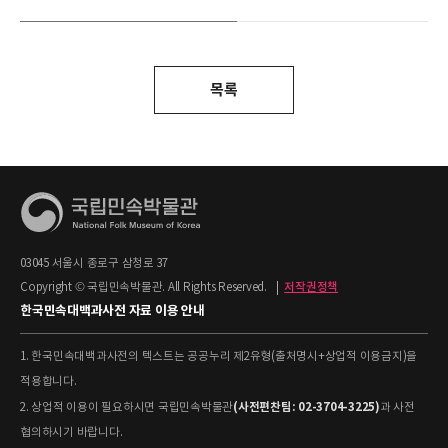
목록
03045 서울시 종로구 삼청로 37
Copyright © 국립민속박물관. All Rights Reserved.
|
저작권정책
한국민속대백과사전 자료 이용 안내
1. 한국민속대백과사전의 텍스트는 공공누리 제2유형(출처명시+상업적 이용금지)을
적용합니다.
(사전편찬팀: 02-3704-3225)
2. 상업적 이용이 필요하시면 국립민속박물관
과 사전
협의하시기 바랍니다.