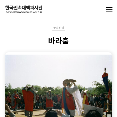
무속신앙
바라춤