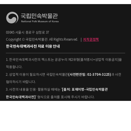
03045 서울시 종로구 삼청로 37
Copyright © 국립민속박물관. All Rights Reserved.
|
저작권정책
한국민속대백과사전 자료 이용 안내
1. 한국민속대백과사전의 텍스트는 공공누리 제2유형(출처명시+상업적 이용금지)을
적용합니다.
(사전편찬팀: 02-3704-3225)
2. 상업적 이용이 필요하시면 국립민속박물관
과 사전
협의하시기 바랍니다.
[출처: 표제어명–국립민속박물관
3. 사전의 내용을 인용·활용하실 때에는 '
한국민속대백과사전]
' 형식으로 출처를 표시해 주시기 바랍니다.
4. 사진 및 동영상은 개별 저작권 정보가 상이할 수 있으므로, 이용 전 반드시 저작권
정보를 확인하시기 바랍니다.
유물과학과(031-580-
5. 국립민속박물관 소장 사진의 원본 자료 활용을 원하시면,
5877)
로 문의하시기 바랍니다.