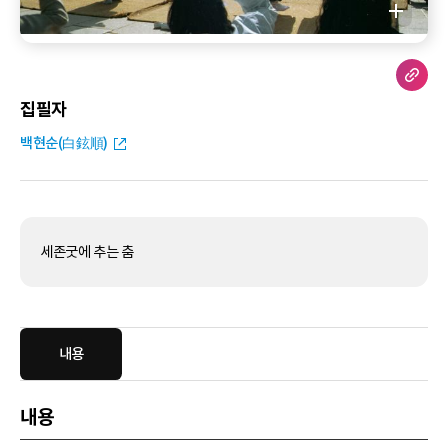
집필자
백현순(白鉉順)
세존굿에 추는 춤
내용
내용