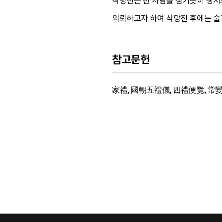
삭망전은 산 사람을 섬기듯이 생시와
의뢰하고자 하여 삭망전 후에는 술과
참고문헌
家禮, 國朝五禮儀, 四禮便覽, 常