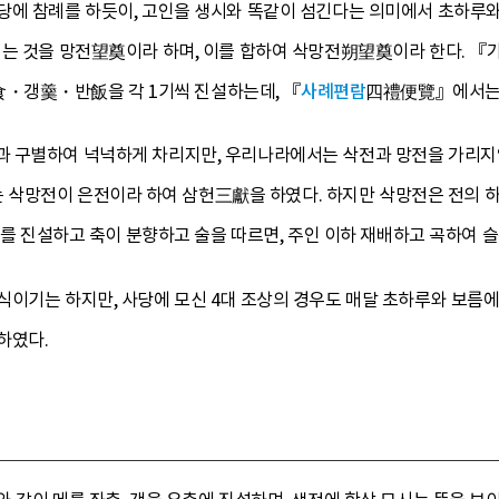
에 참례를 하듯이, 고인을 생시와 똑같이 섬긴다는 의미에서 초하루와 
리는 것을 망전望奠이라 하며, 이를 합하여 삭망전朔望奠이라 한다. 『
갱羹・반飯을 각 1기씩 진설하는데, 『
사례편람
四禮便覽』에서는 
 구별하여 넉넉하게 차리지만, 우리나라에서는 삭전과 망전을 가리지않
삭망전이 은전이라 하여 삼헌三獻을 하였다. 하지만 삭망전은 전의 
해醢를 진설하고 축이 분향하고 술을 따르면, 주인 이하 재배하고 곡하여 
식이기는 하지만, 사당에 모신 4대 조상의 경우도 매달 초하루와 보름에
하였다.