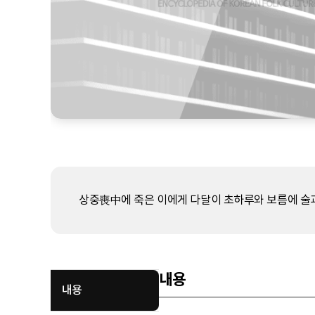
상중喪中에 죽은 이에게 다달이 초하루와 보름에 술과 
내용
내용