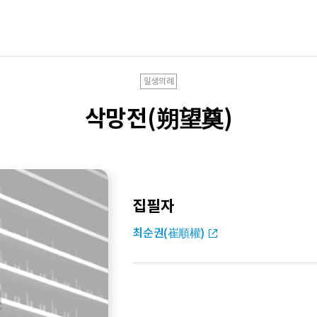
일생의례
삭망전(朔望奠)
집필자
최순권(崔順權)