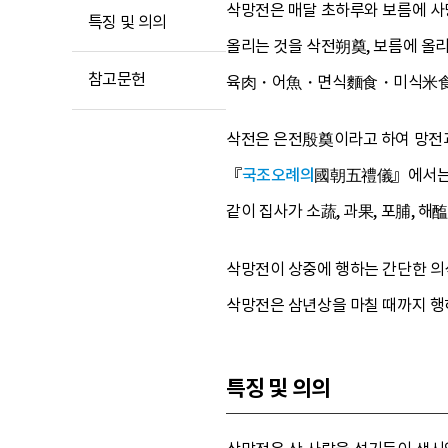
삭망전은 매달 초하루와 보름에 사당
특징 및 의의
올리는 것을 삭전朔奠, 보름에 올
참고문헌
육肉・어魚・면식麵食・미식米食・
삭전은 은전殷奠이라고 하여 망전과
『
국조오례의
國朝五禮儀』에서는 
같이 집사가 소蔬, 과果, 포脯, 
삭망전이 상중에 행하는 간단한 의
삭망전은 삼년상을 마칠 때까지 행
특징 및 의의