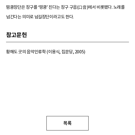
떰쿵장단은 장구를 ‘떵쿵’ 친다는 장구 구음(口音)에서 비롯됐다. 노래를
넘긴다는 의미로 넘길장단이라고도 한다.
참고문헌
황해도 굿의 음악인류학 (이용식, 집문당, 2005)
목록