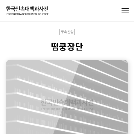
무속신앙
떰쿵장단