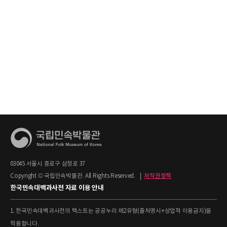
03045 서울시 종로구 삼청로 37
Copyright © 국립민속박물관. All Rights Reserved.
|
저작권정책
한국민속대백과사전 자료 이용 안내
1. 한국민속대백과사전의 텍스트는 공공누리 제2유형(출처명시+상업적 이용금지)을
적용합니다.