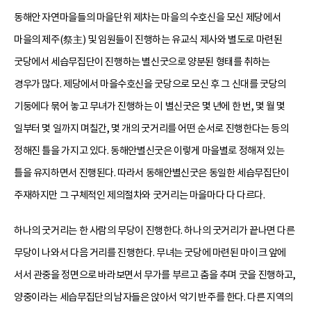
동해안 자연마을들의 마을단위 제차는 마을의 수호신을 모신 제당에서
마을의 제주(祭主) 및 임원들이 진행하는 유교식 제사와 별도로 마련된
굿당에서 세습무집단이 진행하는 별신굿으로 양분된 형태를 취하는
경우가 많다. 제당에서 마을수호신을 굿당으로 모신 후 그 신대를 굿당의
기둥에다 묶어 놓고 무녀가 진행하는 이 별신굿은 몇 년에 한 번, 몇 월 몇
일부터 몇 일까지 며칠간, 몇 개의 굿거리를 어떤 순서로 진행한다는 등의
정해진 틀을 가지고 있다. 동해안별신굿은 이렇게 마을별로 정해져 있는
틀을 유지하면서 진행된다. 따라서 동해안별신굿은 동일한 세습무집단이
주재하지만 그 구체적인 제의절차와 굿거리는 마을마다 다 다르다.
하나의 굿거리는 한 사람의 무당이 진행한다. 하나의 굿거리가 끝나면 다른
무당이 나와서 다음 거리를 진행한다. 무녀는 굿당에 마련된 마이크 앞에
서서 관중을 정면으로 바라보면서 무가를 부르고 춤을 추며 굿을 진행하고,
양중이라는 세습무집단의 남자들은 앉아서 악기 반주를 한다. 다른 지역의