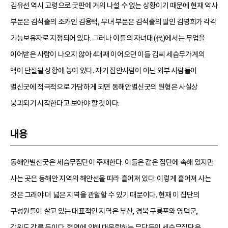
김유선 역시 고령으로 굿판에 거의 나설 수 없는 상황이기 때문에 현재 악사
부문은 김석출의 조카인 김용택, 무녀 부문은 김석출의 딸인 김영희가 각각
기능보유자로 지정되어 있다. 그러나 이들의 자녀대(代)에서는 무업을
이어받은 사람이 나오지 않아 4대째 이어오던 이들 김씨 세습무가계의
맥이 단절될 상황에 놓여 있다. 자기 집안사람이 아닌 외부 사람들이
별신굿에 적극적으로 가담하게 되면 동해안별신굿의 원형은 사실상
붕괴되기 시작한다고 보아야 할 것이다.
내용
동해안별신굿은 세습무집단이 주재한다. 이들은 같은 집단에 속해 있지만
사는 곳은 동해안 지역의 해안선을 따라 흩어져 있다. 이렇게 흩어져 사는
것은 그래야 더 넓은 지역을 관할할 수 있기 때문이다. 현재 이 집단의
구성원들이 살고 있는 대표적인 지역은 부산, 경북 구룡포와 영덕군,
강원도 강릉 등이다. 혈연에 의해 대물림하는 무당들인 세습무집단은