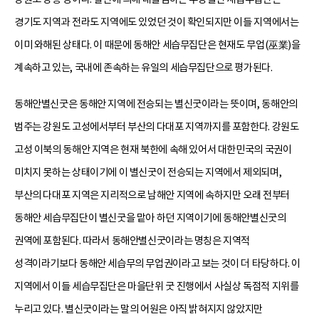
경기도 지역과 전라도 지역에도 있었던 것이 확인되지만 이들 지역에서는
이미 와해된 상태다. 이 때문에 동해안 세습무집단은 현재도 무업(巫業)을
계속하고 있는, 국내에 존속하는 유일의 세습무집단으로 평가된다.
동해안별신굿은 동해안 지역에 전승되는 별신굿이라는 뜻이며, 동해안의
범주는 강원도 고성에서부터 부산의 다대포 지역까지를 포함한다. 강원도
고성 이북의 동해안 지역은 현재 북한에 속해 있어서 대한민국의 국권이
미치지 못하는 상태이기에 이 별신굿이 전승되는 지역에서 제외되며,
부산의 다대포 지역은 지리적으로 남해안 지역에 속하지만 오래 전부터
동해안 세습무집단이 별신굿을 맡아 하던 지역이기에 동해안별신굿의
권역에 포함된다. 따라서 동해안별신굿이라는 명칭은 지역적
성격이라기보다 동해안 세습무의 무업권이라고 보는 것이 더 타당하다. 이
지역에서 이들 세습무집단은 마을단위 굿 진행에서 사실상 독점적 지위를
누리고 있다. 별신굿이라는 말의 어원은 아직 밝혀지지 않았지만