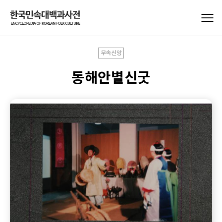
무속신앙
동해안별신굿