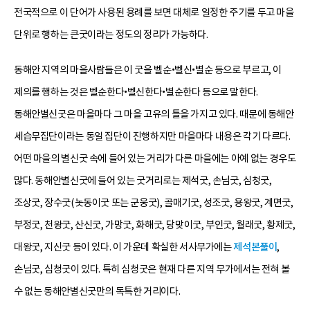
전국적으로 이 단어가 사용된 용례를 보면 대체로 일정한 주기를 두고 마을
단위로 행하는 큰굿이라는 정도의 정리가 가능하다.
동해안 지역의 마을사람들은 이 굿을 벨순•벨신•별순 등으로 부르고, 이
제의를 행하는 것은 벨순한다•벨신한다•별순한다 등으로 말한다.
동해안별신굿은 마을마다 그 마을 고유의 틀을 가지고 있다. 때문에 동해안
세습무집단이라는 동일 집단이 진행하지만 마을마다 내용은 각기 다르다.
어떤 마을의 별신굿 속에 들어 있는 거리가 다른 마을에는 아예 없는 경우도
많다. 동해안별신굿에 들어 있는 굿거리로는 제석굿, 손님굿, 심청굿,
조상굿, 장수굿(놋동이굿 또는 군웅굿), 골매기굿, 성조굿, 용왕굿, 계면굿,
부정굿, 천왕굿, 산신굿, 가망굿, 화해굿, 당맞이굿, 부인굿, 월래굿, 황제굿,
대왕굿, 지신굿 등이 있다. 이 가운데 확실한 서사무가에는
제석본풀이
,
손님굿, 심청굿이 있다. 특히 심청굿은 현재 다른 지역 무가에서는 전혀 볼
수 없는 동해안별신굿만의 독특한 거리이다.