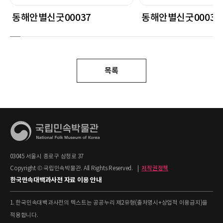
동해안별신굿00037
동해안별신굿00034
목록
03045 서울시 종로구 삼청로 37
Copyright © 국립민속박물관. All Rights Reserved.
|
저작권정책
한국민속대백과사전 자료 이용 안내
1. 한국민속대백과사전의 텍스트는 공공누리 제2유형(출처명시+상업적 이용금지)을
적용합니다.