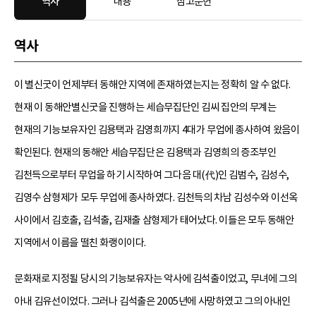
역사
내용
참고문헌
역사
이 별신굿이 언제부터 동해안 지역에 존재하였는지는 정확히 알 수 없다.
현재 이 동해안별신굿을 진행하는 세습무집단인 김씨 집안의 무계는
현재의 기능보유자인 김용택과 김영희까지 4대가 무업에 종사하여 왔음이
확인된다. 현재의 동해안 세습무집단은 김용택과 김영희의 증조부인
김천득으로부터 무업을 하기 시작하여 그다음 대(代)인 김범수, 김성수,
김영수 삼형제가 모두 무업에 종사하였다. 김천득의 차남 김성수와 이선옥
사이에서 김호출, 김석출, 김재출 삼형제가 태어났다. 이들은 모두 동해안
지역에서 이름을 떨친 화랭이이다.
문화재로 지정될 당시의 기능보유자는 악사에 김석출이었고, 무녀에 그의
아내 김유선이었다. 그러나 김석출은 2005년에 사망하였고 그의 아내인