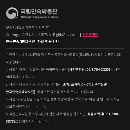
03045 서울시 종로구 삼청로 37
Copyright © 국립민속박물관. All Rights Reserved.
|
저작권정책
한국민속대백과사전 자료 이용 안내
1. 한국민속대백과사전의 텍스트는 공공누리 제2유형(출처명시+상업적 이용금지)을
적용합니다.
(사전편찬팀: 02-3704-3225)
2. 상업적 이용이 필요하시면 국립민속박물관
과 사전
협의하시기 바랍니다.
[출처: 표제어명–국립민속박물관
3. 사전의 내용을 인용·활용하실 때에는 '
한국민속대백과사전]
' 형식으로 출처를 표시해 주시기 바랍니다.
4. 사진 및 동영상은 개별 저작권 정보가 상이할 수 있으므로, 이용 전 반드시 저작권
정보를 확인하시기 바랍니다.
유물과학과(031-580-
5. 국립민속박물관 소장 사진의 원본 자료 활용을 원하시면,
5877)
로 문의하시기 바랍니다.