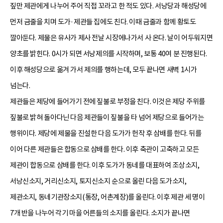
짚만 제관에게 나누어 주어 직접 꼬라고 한 적도 있다. 서낭당과 해성당에
먼저 금줄을 치며 도가·제관들 집에도 친다. 이때 금줄과 함께 황토도
깔아둔다. 제물은 유사가 제사 전날 시장에나가서 사 온다. 날이 어두워지면
양초를 밝힌다. 0시가 되면 서낭제의를 시작하며, 보통 40여 분 진행된다.
이후 해성당으로 옮겨 가서 제의를 행하는데, 모두 끝나면 새벽 1시가
넘는다.
제관들은 제당에 들어가기 전에 짚불로 부정을 친다. 이것은 제당 주위를
짚불로 밝혀 돌아다닌 다음 제관들이 짚불을 타 넘어 제당으로 들어가는
행위이다. 제당에 제물을 진설한 다음 도가가 헌작 후 삼배를 한다. 뒤를
이어 다른 제관들은 합동으로 삼배를 한다. 이후 축관이 고축하고 모든
제관이 합동으로 삼배를 한다. 이후 도가가 동네를 대표하여 조상소지,
서낭신소지, 거리신소지, 토지신소지 순으로 올린 다음 도가소지,
제관소지, 동네기관장소지(통장, 어촌계장)를 올린다. 이후 제관 세 명이
7개 반을 나누어 각기 마을 어른들의 소지를 올린다. 소지가 끝나면