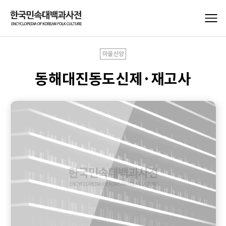
마을신앙
동해대진동도신제·재고사