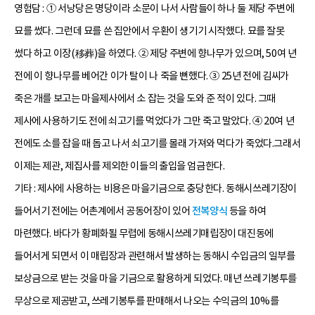
영험담 : ① 서낭당은 명당이라 소문이 나서 사람들이 하나 둘 제당 주변에
묘를 썼다. 그런데 묘를 쓴 집안에서 우환이 생기기 시작했다. 묘를 잘못
썼다 하고 이장(移葬)을 하였다. ② 제당 주변에 향나무가 있으며, 50여 년
전에 이 향나무를 베어간 이가 탈이 나 죽을 뻔했다. ③ 25년 전에 김씨가
죽은 개를 보고는 마을제사에서 소 잡는 것을 도와 준 적이 있다. 그때
제사에 사용하기도 전에 쇠고기를 먹었다가 그만 죽고 말았다. ④ 20여 년
전에도 소를 잡을 때 돕고 나서 쇠고기를 몰래 가져와 먹다가 죽었다.그래서
이제는 제관, 제집사를 제외한 이들의 출입을 엄금한다.
기타 : 제사에 사용하는 비용은 마을기금으로 충당한다. 동해시쓰레기장이
들어서기 전에는 어촌계에서 공동어장이 있어
전복양식
등을 하여
마련했다. 바다가 황폐화될 무렵에 동해시쓰레기매립장이 대진동에
들어서게 되면서 이 매립장과 관련해서 발생하는 동해시 수입금의 일부를
보상금으로 받는 것을 마을 기금으로 활용하게 되었다. 매년 쓰레기봉투를
무상으로 제공받고, 쓰레기봉투를 판매해서 나오는 수익금의 10%를