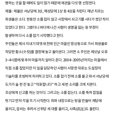
행하는 굿을 할 때에도 일이 많기 때문에 제관을 다섯 명 선정한다.
제물 : 제물은 서낭당에 3상, 해성당에 1상 등 4상을 차린다. 매년 치르는
희생물은 소다. 한동안 소를 잡지 않고 시장에서 쇠고기를 사다가 썼던 적이
있었다고 한다. 그랬더니 바다에 나간 사람이 생명을 잃는 등 부정이
발생하여 다시 소를 잡기 시작했다고 한다.
주민들은 제사 지내기 대엿새 전에 인근 마을인 망상동으로 가서 희생물로
적당한 황소(수컷)를 결정해 놓고 돌아온다. 그러면 소 주인은 제삿날 오후
3~4시쯤에 맞추어 마을까지 실어다 준다. 2004~2005년까지는 마을에서
직접 소를 잡았지만 이 일을 담당하던 사람이 사망한 뒤로는 도살장의
기술자를 초빙하여 처리하고 있다. 소를 잡기 전에 소를 몰고 와서 서낭당에
도가가 술 한 잔 놓고 “작포합니다” 하고 세 번 소리를 크게 지른다.
조상에게 신고를 하는 것이다. 그러고는 소를 잡는다. 소를 죽여 껍질을
벗기고 먼저 각을 뜨기 시작한다. 피와 내장으로는 탕을 만들어 제당에
올리고, 갈비는 추려서 신위당 세 대를 올리고, 사족(四足)도 올린다.