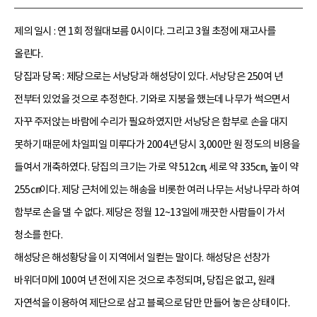
제의 일시 : 연 1회
정월대보름
0시이다. 그리고 3월 초정에 재고사를
올린다.
당집과 당목 : 제당으로는 서낭당과 해성당이 있다. 서낭당은 250여 년
전부터 있었을 것으로 추정한다. 기와로 지붕을 했는데 나무가 썩으면서
자꾸 주저앉는 바람에 수리가 필요하였지만 서낭당은 함부로 손을 대지
못하기 때문에 차일피일 미루다가 2004년 당시 3,000만 원 정도의 비용을
들여서 개축하였다. 당집의 크기는 가로 약 512㎝, 세로 약 335㎝, 높이 약
255㎝이다. 제당 근처에 있는 해송을 비롯한 여러 나무는 서낭나무라 하여
함부로 손을 댈 수 없다. 제당은 정월 12~13일에 깨끗한 사람들이 가서
청소를 한다.
해성당은 해성황당을 이 지역에서 일컫는 말이다. 해성당은 선창가
바위더미에 100여 년 전에 지은 것으로 추정되며, 당집은 없고, 원래
자연석을 이용하여 제단으로 삼고 블록으로 담만 만들어 놓은 상태이다.