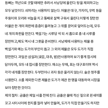
등뼈는 격년으로 굿할 때에만 추려서 서낭당에 올린다. 탕을 제외하고는
모두 날것이다. 쇠머리는 사용하지 않는다. 어물은 대구, 가자미, 우럭 등을
주둥이와 꼬리와 비늘을 치고 통째로 살짝 구워서 올린다.이렇게 장만한
어물은 한 개의 좌판에 층층이 올려놓고 그 위를 문어로 덮어두는데, 모두
네 개의 좌판을 만든다. 백설기는 시루당 석 되 서 홉으로 총 네 시루를
장만하고,메도 역시 네 그릇을 준비한다. 서낭제에 사용하는 제물 중
백설기와 메는 도가의 부인이 돕고 그 외의 제물은 모두 도가가 직접
장만한다. 과일은 삼실과(곶감, 대추, 밤)만사용하여 보기 좋게 접시에
담아두며, 모두 네 접시를 장만한다. 채소는 무채, 포는 대구포이며 역시
각각 네개를 장만한다. 두부전이나 과자 등은 올리지 않는다. 술은 청주를
사용한다. 소를 제외한 다른 제물은 도가가 제관 한 명을 대동하여 시장을
보아 장만한 것이다.
제의 절차 : 금줄은 제일 사흘 전에 친다. 금줄은 물에 적신 짚으로 왼새끼를
꼬고 사이사이에 한지를 잘라 넣어 만들며, 도가가 직접 만들기도 하지만