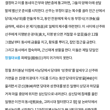
결정하고 이를 동네의 간부와 양반층에 통고하면, 그들의 양해 아래 섣달
말에 별신굿 준비를 시작한다. 산주는 부정이 없는 목수를 골라 인근 산에서
당대(서낭대)를 만들게 하고, 동민 전원에게 육식 등 부정식(不淨食)을
금하며, 새로사 온 제기(祭器)로 일체의 제수를 마련한다. 이 사이에 산주와
산주에게 지명받은 광대(廣大, 지명 받으면 거절할 수 없음)들은 12월
그믐날부터 동사에 금줄을 치고, 황토를 뿌리고, 잡인 접근을 금한다.
그리고 동사에서 합숙하며, 근신재계 생활을 한다. 이들은 제일 당일인
정월대보름
파제일(罷祭日)까지 귀가하지 못한다.
정월 초이튿날 아침에 서낭당에서 당대와 ‘성줏대’를 앞세우고 산주와
가면을 쓴 15명의 광대가 기도를 드리는 동안 당대의 당방울[神鈴]이
울리면서 강신(降神)하면 당대와 성줏대를 받든 일행이 상당과 하당을
거쳐 마을 중앙에 위치한 삼신당으로 내려온다. 삼신당에 참례를 올린
일행은 이전의 동사[舊洞舍, 고려시대 절터였다고 함] 앞 논바닥에서
별신놀이를 시작한다. 12과장의 별신놀이가 끝나면 당대와 성줏대를