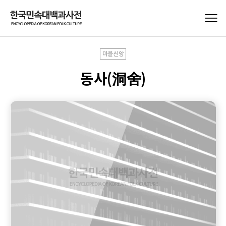
마을신앙
동사(洞舍)