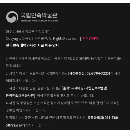
03045 서울시 종로구 삼청로 37
Copyright © 국립민속박물관. All Rights Reserved.
|
저작권정책
한국민속대백과사전 자료 이용 안내
1. 한국민속대백과사전의 텍스트는 공공누리 제2유형(출처명시+상업적 이용금지)을
적용합니다.
(사전편찬팀: 02-3704-3225)
2. 상업적 이용이 필요하시면 국립민속박물관
과 사전
협의하시기 바랍니다.
[출처: 표제어명–국립민속박물관
3. 사전의 내용을 인용·활용하실 때에는 '
한국민속대백과사전]
' 형식으로 출처를 표시해 주시기 바랍니다.
4. 사진 및 동영상은 개별 저작권 정보가 상이할 수 있으므로, 이용 전 반드시 저작권
정보를 확인하시기 바랍니다.
유물과학과(031-580-
5. 국립민속박물관 소장 사진의 원본 자료 활용을 원하시면,
5877)
로 문의하시기 바랍니다.