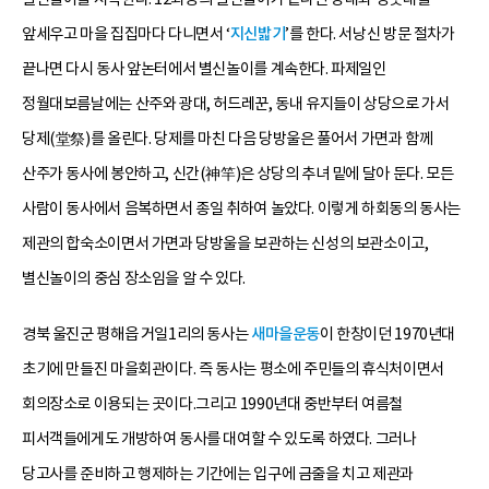
앞세우고 마을 집집마다 다니면서 ‘
지신밟기
’를 한다. 서낭신 방문 절차가
끝나면 다시 동사 앞논터에서 별신놀이를 계속한다. 파제일인
정월대보름날에는 산주와 광대, 허드레꾼, 동내 유지들이 상당으로 가서
당제(堂祭)를 올린다. 당제를 마친 다음 당방울은 풀어서 가면과 함께
산주가 동사에 봉안하고, 신간(神竿)은 상당의 추녀 밑에 달아 둔다. 모든
사람이 동사에서 음복하면서 종일 취하여 놀았다. 이렇게 하회동의 동사는
제관의 합숙소이면서 가면과 당방울을 보관하는 신성의 보관소이고,
별신놀이의 중심 장소임을 알 수 있다.
경북 울진군 평해읍 거일1리의 동사는
새마을운동
이 한창이던 1970년대
초기에 만들진 마을회관이다. 즉 동사는 평소에 주민들의 휴식처이면서
회의장소로 이용되는 곳이다.그리고 1990년대 중반부터 여름철
피서객들에게도 개방하여 동사를 대여할 수 있도록 하였다. 그러나
당고사를 준비하고 행제하는 기간에는 입구에 금줄을 치고 제관과