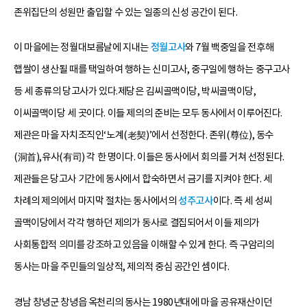
존위집단의 성원만 출입할 수 있는 일종의 신성 공간이 된다.
이 마을에는 정월대보름날에 지내는
정월고사
와 7월 백중일을 전후해
햅쌀이 생산될 때를 택일하여 행하는 신미고사, 중구일에 행하는 중구고사
등 세 종류의 당고사가 있다.제당은 김씨골맥이당, 박씨골맥이당,
이씨골맥이당 세 곳이다. 이들 제의의 준비는 모두 동사에서 이루어진다.
제관은 마을 자치조직인‘노계(老契)’에서 선정한다. 존위(尊位), 동수
(洞首),유사(有司) 각 한 명이다. 이들은 동사에서 회의를 거쳐 선정된다.
제관들은 당고사 기간에 동사에서 합숙하면서 금기를 지켜야 한다. 세
차례의 제의에서 마지막 절차는 동사에서의
성주고사
이다. 즉 세 성씨
골맥이당에서 각각 행하던 제의가 동사로 결집되어서 이들 제의가
사회통합적 의미를 강조하고 있음을 이해할 수 있게 한다. 즉 구암리의
동사는 마을 주민들의 일상적, 제의적 중심 공간인 셈이다.
경남 창녕군 창녕읍 옥천리의 동사는 1980년대에 마을 공유재산이던