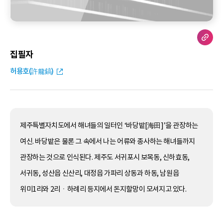
집필자
허용호(許龍鎬)
제주특별자치도에서 해녀들의 일터인 ‘바당밭[海田]’을 관장하는
여신. 바당밭은 물론 그 속에서 나는 어류와 종사하는 해녀들까지
관장하는 것으로 인식된다. 제주도 서귀포시 보목동, 신하효동,
서귀동, 성산읍 신산리, 대정읍 가파리 상동과 하동, 남원읍
위미1리와 2리ㆍ하례리 등지에서 돈지할망이 모셔지고 있다.