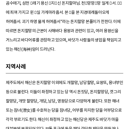
곰수애기, 삼천 래기 용신 지신 돈지할마님. 천망망망 일게 서. 
에 죄껴 가지고 왼 실 가게마라줍서. 본 을 본 지경데레돌아오게
허여줍서. 괴기 하영 물게 허여줍서”라는 돈지할망 본풀이가 전한다. 이에
따르면 돈지할망의 근본이 사해바다 용왕과 관련이 있고, 여러 용왕신을
거느리고 바다어류를 관장하고 있으며, 바닷가 사람들의 생업을 책임지고
있는 해신(海神)임이 드러난다.
지역사례
제주도에서 해신은 돈지할망 이외에도 개할망, 남당할망, 요왕또, 용녀부인
등으로 불린다. 이들이 좌정하고 있는 당 역시 돈짓당, 돈지할망당, 갯그리
할망당, 개맛 할망당, 개당, 남당, 영등당으로 다양하게 불린다. 또한 해녀
또는 잠녀(潛女)를 수호하는 당을 잠녀당, 어부를 차지한 당을 어부당으로
각각 부르기도 한다. 해신이 좌정하고 있는 해신당은 제주도 바닷가 마을
대부분에 분포되어 있다. 보통 포구에 돌을 쌓아 간단한 제단을 만들거나