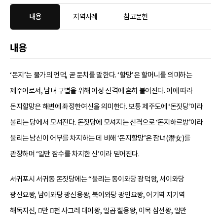
내용
지역사례
참고문헌
내용
‘돈지’는 물가의 언덕, 곧 둔치를 말한다. ‘할망’은 할머니를 의미하는
제주어로서, 남녀 구별을 위해 여성 신격에 흔히 붙여진다. 이에 따라
돈지할망은 해변에 좌정한여신을 의미한다. 보통 제주도에 ‘돈짓당’이라
불리는 당에서 모셔진다. 돈짓당에 모셔지는 신격으로 ‘돈지하르방’이라
불리는 남신이 어부를 차지하는 데 비해 ‘돈지할망’은 잠녀(潛女)를
관장하며 ‘일만 잠수를 차지한 신’이라 믿어진다.
서귀포시 서귀동 돈짓당에는 “불리는 동이와당 광덕왕, 서이와당
광신요왕, 남이와당 광신용왕, 북이와당 광인요왕, 어기역 지기역
해독지신, 만 천 사그레 대이왕, 일곱 칠용왕, 이목 삼선왕, 일만