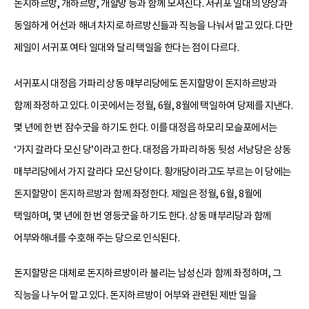
돈지하르방, 개하르방, 개할망 등과 함께 모셔진다. 서귀포 일대의 양상과
동일하게 어선과 해녀 차지로 하르방신들과 직능을 나눠서 맡고 있다. 다만
제일이 서귀포 여타 일대와 달리 택일을 한다는 점이 다르다.
서귀포시 대정읍 가파리 상동 매부리당에도 돈지할망이 돈지하르방과
함께 좌정하고 있다. 이곳에서는 정월, 6월, 8월에 택일하여 당제를 지낸다.
몇 년에 한 번 잠수굿을 하기도 한다. 이를 대정읍 하모리 모슬포에서는
‘가지 갈라다 모신 당’이라고 한다. 대정읍 가파리 하동 뒷성 서낭당은 상동
매부리당에서 가지 갈라다 모신 당이다. 황개당이라고도 부르는 이 당에는
돈지할망이 돈지하르방과 함께 좌정한다. 제일은 정월, 6월, 8월에
택일하며, 몇 년에 한 번 영등굿을 하기도 한다. 상동 매부리당과 함께
어부와해녀를 수호해 주는 당으로 인식된다.
돈지할망은 대체로 돈지하르방이라 불리는 남성신과 함께 좌정하며, 그
직능을 나누어 맡고 있다. 돈지하르방이 어부와 관련된 제반 일을