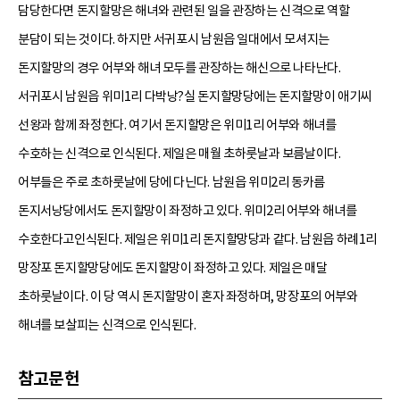
담당한다면 돈지할망은 해녀와 관련된 일을 관장하는 신격으로 역할
분담이 되는 것이다. 하지만 서귀포시 남원읍 일대에서 모셔지는
돈지할망의 경우 어부와 해녀 모두를 관장하는 해신으로 나타난다.
서귀포시 남원읍 위미1리 다박낭?실 돈지할망당에는 돈지할망이 애기씨
선왕과 함께 좌정한다. 여기서 돈지할망은 위미1리 어부와 해녀를
수호하는 신격으로 인식된다. 제일은 매월 초하룻날과 보름날이다.
어부들은 주로 초하룻날에 당에 다닌다. 남원읍 위미2리 동카름
돈지서낭당에서도 돈지할망이 좌정하고 있다. 위미2리 어부와 해녀를
수호한다고인식된다. 제일은 위미1리 돈지할망당과 같다. 남원읍 하례1리
망장포 돈지할망당에도 돈지할망이 좌정하고 있다. 제일은 매달
초하룻날이다. 이 당 역시 돈지할망이 혼자 좌정하며, 망장포의 어부와
해녀를 보살피는 신격으로 인식된다.
참고문헌