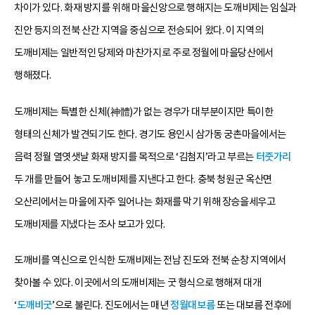
차이가 있다. 화재 방지를 위해 마을신앙으로 행해지는 도깨비제는 임실과
진안 등지의 전북 산간 지역을 중심으로 전승되어 왔다. 이 지역의
도깨비제는 일반적인 당제와 마찬가지로 주로 정월에 마을당산에서
행해졌다.
도깨비제는 특별한 신체(神體)가 없는 경우가 대부분이지만 특이한
형태의 신체가 발견되기도 한다. 경기도 용인시 삼가동 궁촌마을에서는
음력 정월 열엿샛날 화재 방지를 목적으로 ‘김첨지’라고 부르는
터줏가리
두 개를 만들어 놓고 도깨비제를 지낸다고 한다. 충북 청원군 옥산면
오산리에서는 마을에 자주 일어나는 화재를 막기 위해 장승을세우고
도깨비제를 지냈다는 조사 보고가 있다.
도깨비를 역신으로 인식한 도깨비제는 전남 진도와 전북 순창 지역에서
찾아볼 수 있다. 이곳에서의 도깨비제는 굿 형식으로 행해져 대개
‘
도깨비굿
’으로 불린다. 진도에서는 매년
정월대보름
또는 대보름 전후에