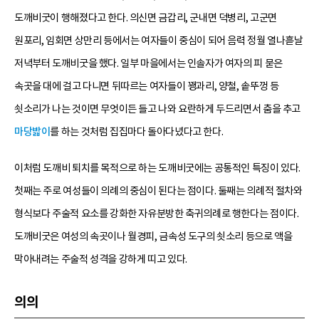
도깨비굿이 행해졌다고 한다. 의신면 금갑리, 군내면 덕병리, 고군면
원포리, 임회면 상만리 등에서는 여자들이 중심이 되어 음력 정월 열나흗날
저녁부터 도깨비굿을 했다. 일부 마을에서는 인솔자가 여자의 피 묻은
속곳을 대에 걸고 다니면 뒤따르는 여자들이 꽹과리, 양철, 솥뚜껑 등
쇳소리가 나는 것이면 무엇이든 들고 나와 요란하게 두드리면서 춤을 추고
마당밟이
를 하는 것처럼 집집마다 돌아다녔다고 한다.
이처럼 도깨비 퇴치를 목적으로 하는 도깨비굿에는 공통적인 특징이 있다.
첫째는 주로 여성들이 의례의 중심이 된다는 점이다. 둘째는 의례적 절차와
형식보다 주술적 요소를 강화한 자유분방한 축귀의례로 행한다는 점이다.
도깨비굿은 여성의 속곳이나 월경피, 금속성 도구의 쇳소리 등으로 액을
막아내려는 주술적 성격을 강하게 띠고 있다.
의의