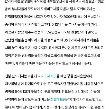
탑리에서는 남성들이 주도하는 대보름당산제를 지내고 나서 정월열이렛날
밤에 부녀자들이 주도하여 도깨비고사를 지낸다. 탑리 도깨비고사는
단절되었다가 마을에 사고가 자주 일어나자 2000년대 초반에 부녀회가
중심이 되어 다시 시작했다고 한다. 정초에 마을 부녀자들 가운데 가장
깨끗한 사람을 제주로 선정하고, 열엿샛날이 되면 흰 쌀밥과 메밀묵 등
간단한 제물을 준비하여 마을의 동서남북 네 곳에 가서차례대로 제물을
차려 놓고 제의를 지낸다. 마지막 장소까지 끝나면 제물을 사방으로 뿌리고
일행은 징과 꽹과리를 울리며 마을로 돌아와 마을을 한 바퀴 돌고 제의를
마친다. 제의를 다 마친 마을 여자들은 회관에 모여 음식을 나눈다.
전남 진도에서는 마을에 따라
도깨비굿
을 매년 정월 열나흗날이나
대보름날 밤에 정기적으로 하는 곳도 있었지만 전염병이 돌 때 마을 밖으로
병귀를 몰아내고자 굿을 하는 곳도 있었다. 진도읍 성내리에서는 마을에
전염병이 돌지 않도록 도깨비굿을
정월대보름
날 밤에 정기적으로 했다고
한다. 이 밖에 진도읍 서외리, 사정리, 월가리, 용장리 등에서도 이런 종류의