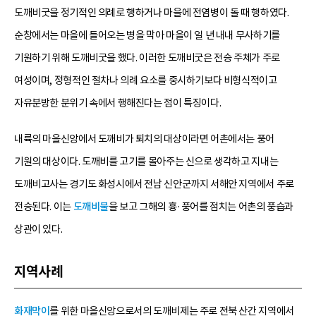
도깨비굿을 정기적인 의례로 행하거나 마을에 전염병이 돌 때 행하였다.
순창에서는 마을에 들어오는 병을 막아 마을이 일 년 내내 무사하기를
기원하기 위해 도깨비굿을 했다. 이러한 도깨비굿은 전승 주체가 주로
여성이며, 정형적인 절차나 의례 요소를 중시하기보다 비형식적이고
자유분방한 분위기 속에서 행해진다는 점이 특징이다.
내륙의 마을신앙에서 도깨비가 퇴치의 대상이라면 어촌에서는 풍어
기원의 대상이다. 도깨비를 고기를 몰아주는 신으로 생각하고 지내는
도깨비고사는 경기도 화성시에서 전남 신안군까지 서해안 지역에서 주로
전승된다. 이는
도깨비불
을 보고 그해의 흉·풍어를 점치는 어촌의 풍습과
상관이 있다.
지역사례
화재막이
를 위한 마을신앙으로서의 도깨비제는 주로 전북 산간 지역에서