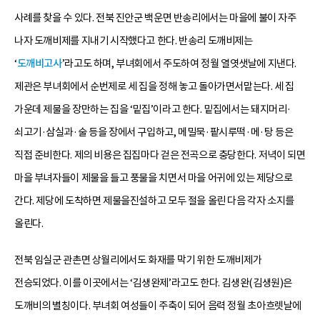
사례를 찾을 수 있다. 전북 진안군 백운면 반송리에서는 마을에 불이 자주
나자 도깨비제를 지내기 시작했다고 한다. 반송리 도깨비제는
‘
도깨비고사
’라고도 하며, 부녀회에서 주도하여 정월 열엿샛날에 지낸다.
제관은 부녀회에서 순번제로 세 집을 정해 놓고 돌아가면서맡는다. 세 집
가운데 제물을 장만하는 집을 ‘밑집’이라고 한다. 밑집에서는 돼지머리·
쇠고기·삼실과·술 등을 장에서 구입하고, 메밀묵·팥시루떡·메·탕 등은
직접 준비한다. 제의 비용은 집집마다 걷은 전곡으로 충당한다. 저녁이 되면
마을 부녀자들이 제물을 들고 풍물을 치면서 마을 어귀에 있는 제당으로
간다. 제당에 도착하면 제물을진설하고 모두 절을 올린 다음 각자 소지를
올린다.
전북 임실군 관촌면 상월리에서도 화재를 막기 위한 도깨비제가
전승되었다. 이를 이곳에서는 ‘김생완제’라고도 한다. 김생완(김생원)은
도깨비의 별칭이다. 부녀회 여성들이 주축이 되어 음력 정월 초아흐렛날에