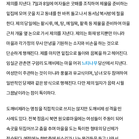
제의를 지낸다. 7일과 8일에 여자들은 굿패를 조직하여 제물을 준비하는
밑집에 모여 굿을 치고 동네를 한 바퀴 돌고 나서 동서남북사방에 절을
한다. 제의 당일에는 팥시루, 메, 탕, 메밀묵, 팥죽 등 제물을 준비하여 마을
근처 개울 옆 논으로 가서 제의를 지낸다. 제의는 화재 방지뿐만 아니라
마을과 각가정의 무사 안녕을 기원하는 소지와 비손을 하는 것으로
단순하게 행해진다. 제를 마치면 밑집으로 돌아와 음복을 하고 헤어진다.
임실군 관촌면 구암리 도깨비제는 마을 어귀
느티나무
당산에서 지낸다.
여성만이 주관하는 것이 아니라 풍물과 유교식이며, 남녀 모두 참여하여
일반적인 당제와 같은 방식으로 행해진다. 다만 제의 일자가 음력 시월
그믐날이라는 점이 특이하다.
도깨비제라는 명칭을 직접적으로 쓰지는 않지만 도깨비제 성격을 띤
사례도 있다. 전북 정읍시 북면 원오류마을에는 여성들이 주동이 되어
속곳을 뒤집어쓰고 춤을 추며 마을을 도는 특이한 형태의 당산제가
전승된다. 예전에는 한밤중에 쇳소리가 나는 물건들을 들고 나와서