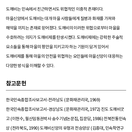
도깨비는 민속에서 친근하면서도 위협적인 이중적 존재이다.
마을신앙에서 도깨비는 대개 마을 사람들에게 질병과 화재를 가져와
해악을 끼치는 존재로 믿어졌다. 도깨비의 이러한 위협으로부터 마을을
수호하려는 의지가 도깨비제를 탄생시켰다. 도깨비제에는 강력한 주술적
요소들을 통해 마을의 평안을 지키고자 하는 기원이 담겨 있어서
도깨비제를 통해 마을의 안전을 위협하는 요인들에 마을신앙이 대응하는
다양한 방식을 이해할 수 있다.
참고문헌
한국민속종합조사보고서-전라남도 (문화재관리국, 1969)
한국민속종합조사보고서-경상남도 (문화재관리국, 1972) 진도 도깨비굿
고 (이현수, 월산임동권박사 송수기념논문집, 집문당, 1986) 전북전통민속
상 (전라북도, 1990) 도깨비신앙의 유형과 전승양상 (김종대, 민속학연구