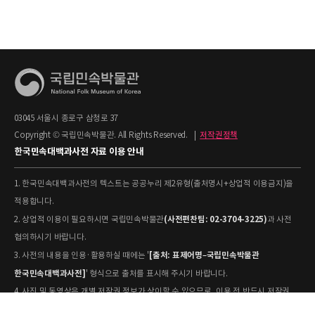
03045 서울시 종로구 삼청로 37
Copyright © 국립민속박물관. All Rights Reserved.
|
저작권정책
한국민속대백과사전 자료 이용 안내
1. 한국민속대백과사전의 텍스트는 공공누리 제2유형(출처명시+상업적 이용금지)을
적용합니다.
(사전편찬팀: 02-3704-3225)
2. 상업적 이용이 필요하시면 국립민속박물관
과 사전
협의하시기 바랍니다.
[출처: 표제어명–국립민속박물관
3. 사전의 내용을 인용·활용하실 때에는 '
한국민속대백과사전]
' 형식으로 출처를 표시해 주시기 바랍니다.
4. 사진 및 동영상은 개별 저작권 정보가 상이할 수 있으므로, 이용 전 반드시 저작권
정보를 확인하시기 바랍니다.