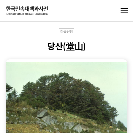
마을신앙
당산(堂山)