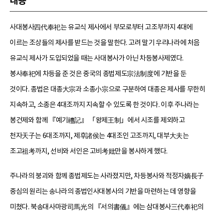
내용
사대봉사四代奉祀는 유교식 제사에서 부모로부터 고조부까지 4대에
이르는 조상들의 제사를 받드는 것을 말한다. 고려 말기 우리나라에 처음
유교식 제사가 도입되었을 때는 사대봉사가 아닌 차등봉사제였다.
봉사奉祀에 차등을 준 것은 중국의 종법제도宗法制度에 기반을 둔
것이다. 종법은 대종大宗과 소종小宗으로 구분하여 대종은 제사를 무한히
지속하고, 소종은 4대조까지 지속할 수 있도록 한 것이다. 이후 주나라는
봉건제와 함께 『예기禮記』 「왕제王制」에서 시조를 제외하고
천자天子는 6대조까지, 제후諸侯는 4대조인 고조까지, 대부大夫는
조고祖考까지, 선비와 서인은 고비考妣만을 봉사하게 했다.
주나라의 붕괴와 함께 종법제도는 사라졌지만, 차등봉사와 적정자嫡長子
중심의 원리는 송나라의 종법인사대봉사의 기반을 마련하는 데 영향을
미쳤다. 북송대사마광司馬光의 『서의書儀』에는 삼대봉사三代奉祀의