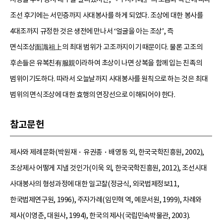
조선 후기에는 서민층까지 사대봉사를 하게 되었다. 조상에 대한 봉사를
4대조까지 규정한 것은 생전에 만나서 ‘얼굴을 아는 조상’, 즉
면식조상面識祖上의 최대 범위가 고조까지이기 때문이다. 물론 고조의
후손들은 유복친有服親이라하여 초상이 나면 상복을 함께 입는 친족의
범위이기도하다. 따라서 오늘날까지 사대봉사를 원칙으로 하는 것은 최대
범위의 면식조상에 대한 효행의 연장선으로 이해되어야 한다.
참고문헌
제사와 제례문화(박원재・유권종・배영동 외, 한국국학진흥원, 2002),
조상제사 어떻게 지낼 것인가(이욱 외, 한국국학진흥원, 2012), 조선시대
사대봉사의 형성과정에 대한 일고찰(정긍식, 외국법제정보11,
한국법제연구원, 1996), 주자가례(임민혁 역, 예문서원, 1999), 차례와
제사(이영춘, 대원사, 1994), 한국의 제사(국립민속박물관, 2003).