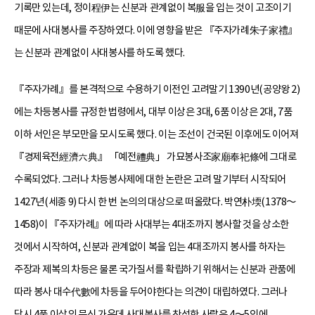
기록만 있는데, 정이程伊는 신분과 관계없이 복服을 입는 것이 고조이기
때문에 사대봉사를 주장하였다. 이에 영향을 받은 『주자가례朱子家禮』
는 신분과 관계없이 사대봉사를 하도록 했다.
『주자가례』를 본격적으로 수용하기 이전인 고려말기 1390년(공양왕 2)
에는 차등봉사를 규정한 법령에서, 대부 이상은 3대, 6품 이상은 2대, 7품
이하 서인은 부모만을 모시도록 했다. 이는 조선이 건국된 이후에도 이어져
『경제육전經濟六典』 「예전禮典」 가묘봉사조家廟奉祀條에 그대로
수록되었다. 그러나 차등봉사제에 대한 논란은 고려 말기부터 시작되어
1427년(세종 9) 다시 한 번 논의의 대상으로 떠올랐다. 박연朴堧(1378～
1458)이 『주자가례』에 따라 사대부는 4대조까지 봉사할 것을 상소한
것에서 시작하여, 신분과 관계없이 복을 입는 4대조까지 봉사를 하자는
주장과 제복의 차등은 물론 국가질서를 확립하기 위해서는 신분과 관품에
따라 봉사 대수代數에 차등을 두어야한다는 의견이 대립하였다. 그러나
당시 4품 이상의 문신 가운데 사대봉사를 찬성한 사람은 4～5인에