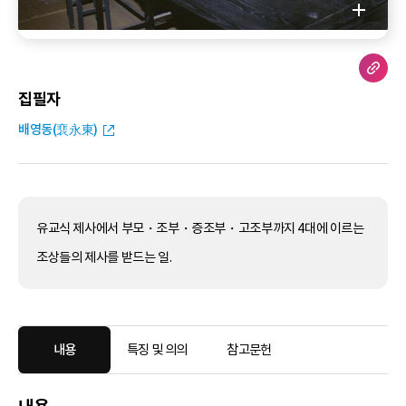
집필자
배영동(裵永東)
유교식 제사에서 부모・조부・증조부・고조부까지 4대에 이르는
조상들의 제사를 받드는 일.
내용
특징 및 의의
참고문헌