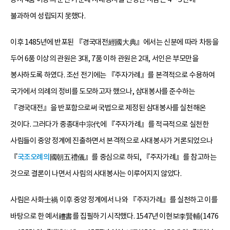
불과하여 성립되지 못했다.
이후 1485년에 반포된 『경국대전經國大典』에서는 신분에 따라 차등을
두어 6품 이상의 관원은 3대, 7품 이하 관원은 2대, 서인은 부모만을
봉사하도록 하였다. 조선 전기에는 『주자가례』를 본격적으로 수용하여
국가에서 의례의 정비를 도모하고자 했으나, 삼대봉사를 준수하는
『경국대전』을 반포함으로써 국법으로 제정된 삼대봉사를 실천해온
것이다. 그러다가 중종대中宗代에 『주자가례』를 적극적으로 실천한
사림들이 중앙 정계에 진출하면서 본격적으로 사대봉사가 거론되었으나
『
국조오례의
國朝五禮儀』를 중심으로 하되, 『주자가례』를 참고하는
것으로 결론이 나면서 사림의 사대봉사는 이루어지지 않았다.
사림은 사화士禍 이후 중앙 정계에서 나와 『주자가례』를 실천하고 이를
바탕으로 한 예서禮書를 집필하기 시작했다. 1547년 이현보李賢輔(1476