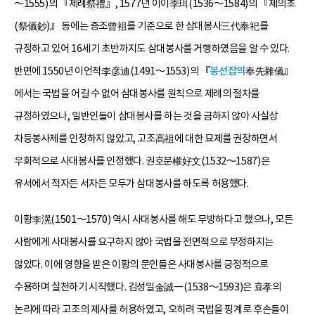
～1555)의 『제례祭禮』, 1577년 이이李珥(1536～1584)의 『제의초
(祭儀鈔)』 등에는 증조曾祖를 기준으로 한 삼대봉사三代奉祀를
규정하고 있어 16세기 초반까지도 삼대봉사를 거행하였음을 알 수 있다.
반면에 1550년 이언적李彦迪(1491～1553)의 『
봉선잡의
奉先雜儀』
에서는 국법을 어길 수 없어 삼대봉사를 원칙으로 제례의 절차를
규정하였으나, 일반인들이 삼대봉사를 하는 것을 금하지 않아 사실상
차등봉사제를 인정하지 않았고, 고조高祖에 대한 묘제를 권장하면서
우회적으로 사대봉사를 인정했다. 권호문權好文(1532～1587)은
유서에서 적자든 서자든 모두가 삼대봉사를 하도록 허용했다.
이황李滉(1501～1570) 역시 사대봉사를 해도 무방하다고 했으나, 모든
사람에게 사대봉사를 요구하지 않아 국법을 전면적으로 부정하지는
않았다. 이에 영향을 받은 이황의 문인들은 사대봉사를 긍정적으로
수용하며 실천하기 시작했다. 김성일金誠一(1538～1593)은 효孝의
논리에 따라 고조의 제사를 허용하였고, 오히려 국법을 핑계로 후손들이