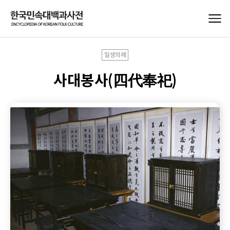
일생의례
사대봉사(四代奉祀)