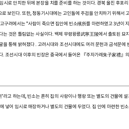
임시로 안치한 뒤에 본장을 치를 준비를 하는 것이다. 경북 울진 후포리
로 보인다. 또한, 청동기시대에는 고인돌에 주검을 안치하기 위해서 
 고구려에서는 "사람이 죽으면 집안에 빈소殯所를 마련하였고 3년이 지
다는 것은 틀림없는 사실이다. 백제 무령왕릉武寧王陵에서 출토된 묘지
굴을 통해 밝혀졌다 . 고려시대와 조선시대에도 여러 문헌과 금석문에 
다. 조선시대 이후의 빈장은 중국에서 들어온 『주자가례朱子家禮』의 
所’라고 하는데, 빈소는 흔히 집의 사랑이나 행랑 또는 별도의 건물에 
에 넣어 임시로 매장하거나 별도의 건물에 두었다. 집 안에 마련한 빈소는