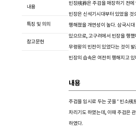
빈장殯葬은 주검을 매장하기 전에 
내용
빈장은 신석기시대부터 있었을 것으
특징 및 의의
행해졌을 개연성이 높다. 삼국시대
있으므로, 고구려에서 빈장을 행했
참고문헌
무령왕의 빈전이 있었다는 것이 발
빈장의 습속은 여전히 행해지고 있
내용
주검을 임시로 두는 곳을 ‘ 빈소殯
차리기도 하였는데, 이때 주검은 관
하였다.