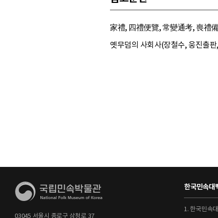
家禮, 四禮便覽, 常變通考, 喪禮備要
옛무덤의 사회사(장철수, 웅진출판, 1
한국민속대백
1. 한국민속
03045 서울시 종로구 삼청로 37