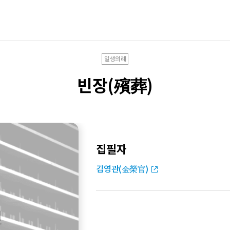
일생의례
빈장(殯葬)
집필자
김영관(金榮官)