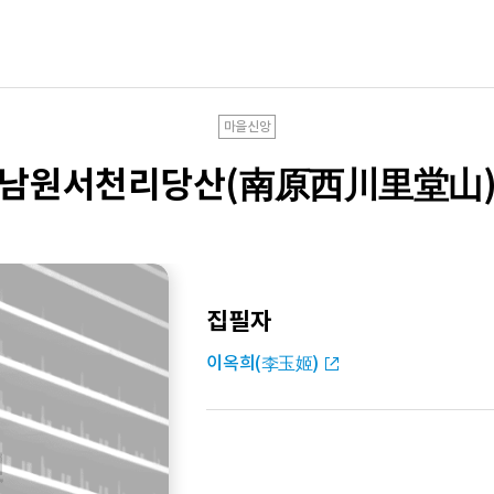
마을신앙
남원서천리당산(南原西川里堂山
집필자
이옥희(李玉姬)