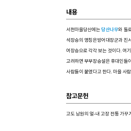
내용
서천마을당산에는
당산나무
와 돌
석장승의 명칭은방어대장군과 진서대
여장승으로 각각 보는 것이다. 여
고려하면 부부장승설은 후대인들이 
사람들이 붙였다고 한다. 마을 사
참고문헌
고도 남원의 얼-내 고장 전통 가꾸기 