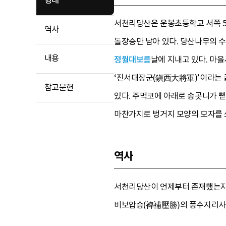
형태
서천리당산은 운봉초등학교 서쪽 5
역사
돌장승만 남아 있다. 당산나무의 
내용
정월대보름
날에 지내고 있다. 마
‘진서대장군(鎭西大將軍)’이라는 글
참고문헌
있다. 주먹코에 아래로 송곳니가 뻗
마찬가지로 벙거지 모양의 모자를 쓰
역사
서천리당산이 언제부터 존재했는지는
비보압승(裨補壓勝)의 풍수지리사상