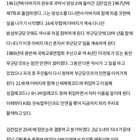
1961년에 아버지의 권유로 국악사 양성소에 들어간 김찬섭은 1967년에
제7회로 졸업하였다. 그는 양성소를 다니면서 아버지와 함께 차츰 굿판에
일을 나가기 시작했다. 16세 무렵에 아버지가 계속 다니던
밤섬부군당굿에도 악사로 처음 참여하게 된다. 부군당굿에 10여 년을 함께
다니다가 이후 아버지 대신 혼자서 부군당굿 일을 계속하게 된다.
1980년대 중반에 국제교류연합회 주선으로 약 4년간 미국에 가 있는 동안
부군당굿과는 잠깐 인연이 끊어졌다. 그동안 다른 악사가 그 일을 하고
있었으나 귀국 후 주민들이 다시 청하여 부군당굿과의 인연을 이어가게
된다. 21세 때 아버지와 함께 신세계레코드에 취입하고 이듬해
성음레코드나 유니버설레코드 등에 취입하면서 차차 이름을 알리게 된다.
이때부터 KBS 민속합주단과도 인연을 맺어 지금까지 피리 주자로
활약하고 있다.
김찬섭은 25세 때 장은순과 결혼하고 분가하였다. 2남 1녀의 자녀 가운데
장남 김필홍은 중학생 때부터 아버지에게서 피리를 배웠으며 이어