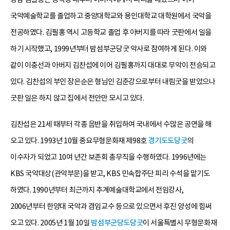
국악예술학교를 졸업하고 중앙대학교와 용인대학교 대학원에서 국악을
전공하였다. 김필홍 역시 고등학교 졸업 후 아버지를 따라 굿판에서 일을
하기 시작했고, 1999년부터 밤섬부군당굿 악사로 참여하게 된다. 이와
같이 이충선과 아버지 김찬섭에 이어 김필홍까지 대대로 무악이 전승되고
있다. 김찬섭의 부인 장은순은 형님인 김춘강으로부터 내림굿을 받았으나
굿판 일은 하지 않고 집에서 전안만 모시고 있다.
김찬섭은 21세 때부터 각종 음반을 취입하여 국내에서 수많은 공연을 해
오고 있다. 1993년 10월 중요무형문화재 제98호
경기도도당굿
의
이수자가 되었고 10여 년간 보존회 총무직을 수행하였다. 1996년에는
KBS 국악대상(관악부문)을 받고, KBS 민속합주단 피리 수석을 맡기도
하였다. 1990년부터 최근까지 추계예술대학교에서 전임강사,
2006년부터 한양대 국악과 겸임교수 등으로 있으면서 후진 양성에 힘써
오고 있다. 2005년 1월 10일
밤섬부군당도당굿
이 서울특별시 무형문화재