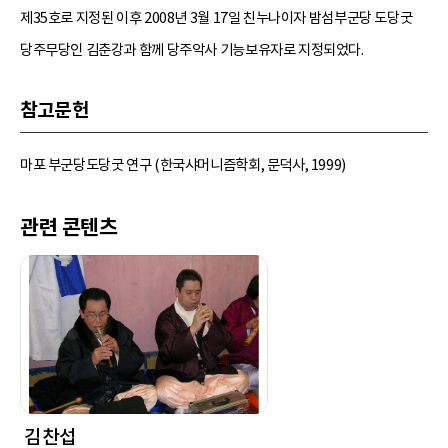
제35호로 지정된 이후 2008년 3월 17일 친누나이자 밤섬부군당 도당굿
당주무당인 김춘강과 함께 당주악사 기능보유자로 지정되었다.
참고문헌
마포 부군당도당굿 연구 (한국샤머니즘학회, 문덕사, 1999)
관련 콘텐츠
김찬섭