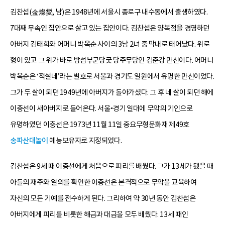
김찬섭(金燦燮, 남)은 1948년에 서울시 종로구 내수동에서 출생하였다.
7대째 무속인 집안으로 살고 있는 집안이다. 김찬섭은 양복점을 경영하던
아버지 김태희와 어머니 박옥순 사이의 3남 2녀 중 막내로 태어났다. 위로
형이 있고 그 위가 바로 밤섬부군당굿 당주무당인 김춘강 만신이다. 어머니
박옥순은 ‘적설네’라는 별호로 서울과 경기도 일원에서 유명한 만신이었다.
그가 두 살이 되던 1949년에 아버지가 돌아가셨다. 그 후 네 살이 되던 해에
이충선이 새아버지로 들어온다. 서울•경기 일대에 무악의 기인으로
유명하였던 이충선은 1973년 11월 11일 중요무형문화재 제49호
송파
산대놀이
예능보유자로 지정되었다.
김찬섭은 9세 때 이충선에게 처음으로 피리를 배웠다. 그가 13세가 됐을 때
아들의 재주와 열의를 확인한 이충선은 본격적으로 무악을 교육하여
자신의 모든 기예를 전수하게 된다. 그리하여 약 30년 동안 김찬섭은
아버지에게 피리를 비롯한 해금과 대금을 모두 배웠다. 13세 때인