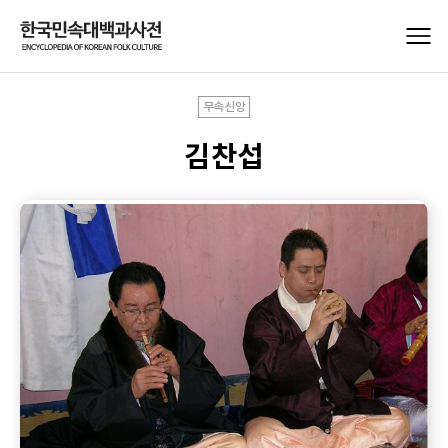
무속신앙
김찬섭