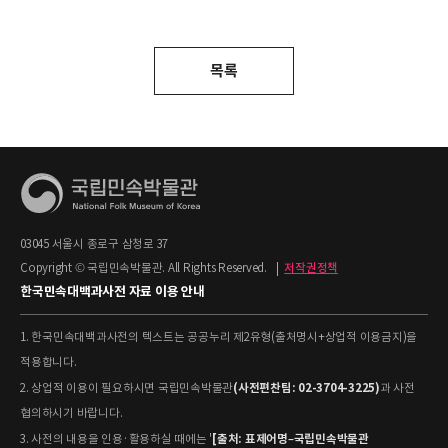
목록
03045 서울시 종로구 삼청로 37
Copyright © 국립민속박물관. All Rights Reserved.
|
저작권정책
한국민속대백과사전 자료 이용 안내
1. 한국민속대백과사전의 텍스트는 공공누리 제2유형(출처명시+상업적 이용금지)을
적용합니다.
(사전편찬팀: 02-3704-3225)
2. 상업적 이용이 필요하시면 국립민속박물관
과 사전
협의하시기 바랍니다.
[출처: 표제어명–국립민속박물관
3. 사전의 내용을 인용·활용하실 때에는 '