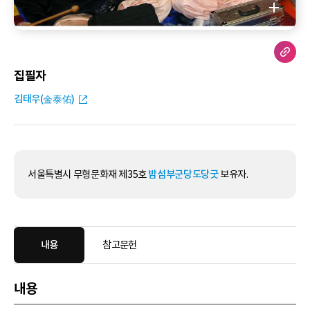
집필자
김태우(金泰佑)
서울특별시 무형문화재 제35호
밤섬부군당도당굿
보유자.
내용
참고문헌
내용