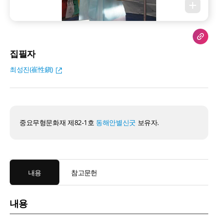
집필자
최성진(崔性鎭)
중요무형문화재 제82-1호
동해안별신굿
보유자.
내용
참고문헌
내용