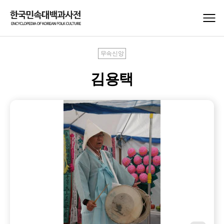
무속신앙
김용택