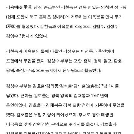
김용택(金用澤, 남)의 증조부인 김천득은 경북 영일군 의창면 성내동
(현재 포항시 북구 홍해읍 성내리)에 거주하는 이옥분을 만나 무가
(巫家)를 형성했다. 김천득과 이옥분의 소생으로 김범수, 김성수,
김영수 3형제가 있었다.
김천득과 이옥분의 둘째 아들인 김성수는 이선옥과 혼인하여
포항에서 무업을 했다. 김성수 부부는 포항, 홍해, 청하, 월포, 환호,
용덕, 죽산, 우목, 오도 등지에서 원무당으로 활동했다.
김성수 부부는 김호출•김외동•김석출•김재출(金再出) 3남 1녀를
낳았다. 큰아들 김호출은 경북 영덕의 김채봉과 1931년에
혼인하였다. 김호출과 김채봉은 경북 포항 청하에 거주하며 무업을
했다. 김호출은 무업 기량이 뛰어났으며, 후처로 경주 태생인
이금옥을 맞아 강원 삼척 근덕으로 주거지를 옮겼다. 김호출과
김채봉은 김복룡•김용업•김용택을 낳았다. 큰아들 김복룡은 강원