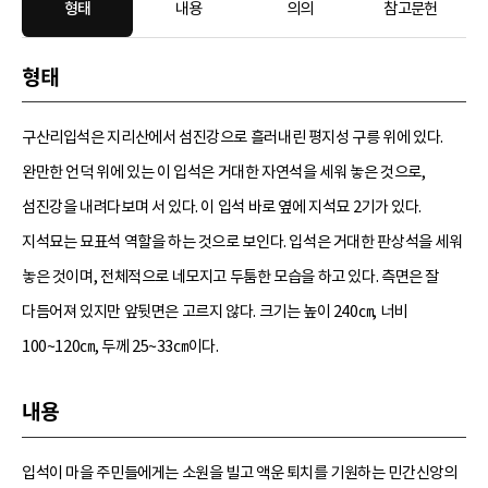
형태
내용
의의
참고문헌
형태
구산리입석은 지리산에서 섬진강으로 흘러내린 평지성 구릉 위에 있다.
완만한 언덕 위에 있는 이 입석은 거대한 자연석을 세워 놓은 것으로,
섬진강을 내려다보며 서 있다. 이 입석 바로 옆에 지석묘 2기가 있다.
지석묘는 묘표석 역할을 하는 것으로 보인다. 입석은 거대한 판상석을 세워
놓은 것이며, 전체적으로 네모지고 두툼한 모습을 하고 있다. 측면은 잘
다듬어져 있지만 앞뒷면은 고르지 않다. 크기는 높이 240㎝, 너비
100~120㎝, 두께 25~33㎝이다.
내용
입석이 마을 주민들에게는 소원을 빌고 액운 퇴치를 기원하는 민간신앙의