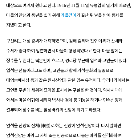
대상으로 여겨져 왔다고 한다. 1916년 11월 11일 유형업의 일기에 따르면,
마을의 안녕과 풍년을 빌기 위해
가을걷이
가 끝난 뒤 날을 받아 동제를
지냈다고 한다.
구산리는 개성 왕씨가 개척하였으며, 김해 김씨와 전주 이씨가 산세와
수세가 좋다 하여 입촌하면서 마을이 형성되었다고 한다. 마을 앞에는
장수를 누린다는 덕은천이 흐르고, 경로당 부근에 입석과 고인돌이 있다.
입석은 선돌이라고도 하며, 고인돌과 함께 거석문화의 일종으로
태양숭배사상 등과 같은 원시신앙과 관련 있는 유적이다. 우리나라에서는
고인돌 주변에 세워져 묘역을 표시하는 구실을 한 것이다. 역사시대에
와서는 마을 어귀에 세워져 벽사나 경계 등 기능을 하거나 민속신앙과
결부되어 장수를 비는 칠성바위의 신앙이 되기도 하였다.
암석을 신앙의 신체(神體)로 하는 신앙이 암석신앙이다. 다시 말하면
암석신앙은 바위 그 자체 또는 인공적으로 다듬은 바위를 신격화하여