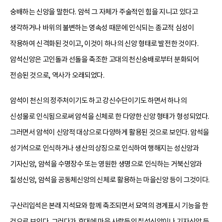
숭배하는 신앙을 말한다. 암석 그 자체가 주술적인 힘을 지니고 있다고
생각하거나 바위의 불변하는 영속성 때문에 인식되는 종교적 심성이
작용하여 신격화된 것이고, 이것이 하나의 신앙 형태로 발전한 것이다.
암석신앙은 고인돌과 선돌을 축조한 고대의 천신숭배로부터 분화되어
전승된 것으로, 역사가 오래되었다.
암석이 천신의 정주처이기도 하고 강신수단이기도 하면서 하나의
신성물로 인식됨으로써 암석을 신체로 한 다양한 신앙 형태가 형성되었다.
그러면서 암석이 신앙적 대상으로 다양하게 활용된 것으로 보인다. 암석을
성기석으로 인식하거나 생산의 상징으로 인식하여 행해지는 성신앙과
기자신앙, 암석을 수명장수 또는 영원한 생명으로 인식하는 거북신앙과
칠성신앙, 암석을 공동체신앙의 신체로 활용하는 마을신앙 등이 그것이다.
구산리입석은 본래 지석묘와 함께 축조되면서 묘역의 경계표시 기능을 한
것으로 보인다. 그러다가 후대에 마을 사람들의 칠성신앙이나 기자신앙 등