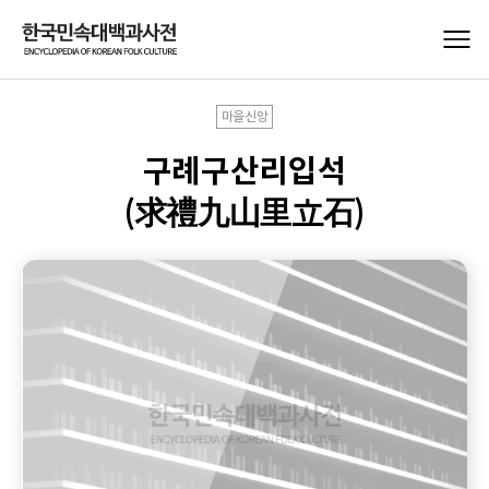
마을신앙
구례구산리입석
(求禮九山里立石)