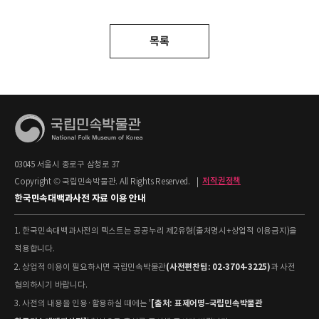
목록
03045 서울시 종로구 삼청로 37
Copyright © 국립민속박물관. All Rights Reserved.
|
저작권정책
한국민속대백과사전 자료 이용 안내
1. 한국민속대백과사전의 텍스트는 공공누리 제2유형(출처명시+상업적 이용금지)을
적용합니다.
(사전편찬팀: 02-3704-3225)
2. 상업적 이용이 필요하시면 국립민속박물관
과 사전
협의하시기 바랍니다.
[출처: 표제어명–국립민속박물관
3. 사전의 내용을 인용·활용하실 때에는 '