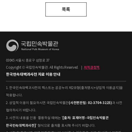
목록
03045 서울시 종로구 삼청로 37
Copyright © 국립민속박물관. All Rights Reserved.
|
저작권정책
한국민속대백과사전 자료 이용 안내
1. 한국민속대백과사전의 텍스트는 공공누리 제2유형(출처명시+상업적 이용금지)을
적용합니다.
(사전편찬팀: 02-3704-3225)
2. 상업적 이용이 필요하시면 국립민속박물관
과 사전
협의하시기 바랍니다.
[출처: 표제어명–국립민속박물관
3. 사전의 내용을 인용·활용하실 때에는 '
한국민속대백과사전]
' 형식으로 출처를 표시해 주시기 바랍니다.