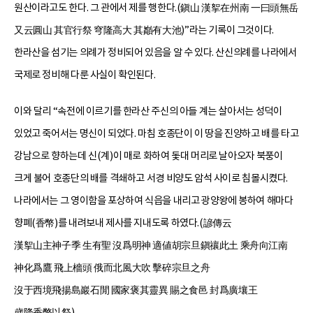
원산이라고도 한다. 그 관에서 제를 행한다.(鎭山 漢挐在州南 一曰頭無岳
又云圓山 其官行祭 穹隆高大 其巓有大池)”라는 기록이 그것이다.
한라산을 섬기는 의례가 정비되어 있음을 알 수 있다. 산신의례를 나라에서
국제로 정비해 다룬 사실이 확인된다.
이와 달리 “속전에 이르기를 한라산 주신의 아들 계는 살아서는 성덕이
있었고 죽어서는 명신이 되었다. 마침 호종단이 이 땅을 진양하고 배를 타고
강남으로 향하는데 신(계)이 매로 화하여 돛대 머리로 날아오자 북풍이
크게 불어 호종단의 배를 격쇄하고 서경 비양도 암석 사이로 침몰시켰다.
나라에서는 그 영이함을 포상하여 식읍을 내리고 광양왕에 봉하여 해마다
향폐(香幣)를 내려보내 제사를 지내도록 하였다.(諺傳云
漢挐山主神子季 生有聖 沒爲明神 適値胡宗旦鎭禳此土 乘舟向江南
神化爲鷹 飛上檣頭 俄而北風大吹 擊碎宗旦之舟
沒于西境飛揚島巖石閒 國家褒其靈異 賜之食邑 封爲廣壤王
歲降香幣以祭)