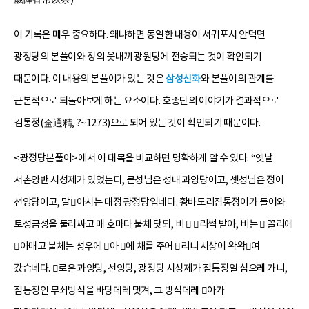
이 기록은 매우 중요하다. 왜냐하면 동일한 내용이 서귀포시 안덕면
광정당의 본풀이와 정의 웃내끼 광원당에 전승되는 것이 확인되기
때문이다. 이 내용의 본풀이가 있는 것은
삼성신화
와 본풀이의 관계를
근본적으로 되돌아보게 하는 요소이다. 호종단의 이야기가 결과적으로
김통정(金通精, ?~1273)으로 되어 있는 것이 확인되기 때문이다.
<광정당본풀이>에서 이 대목을 비교하면 명확하게 알 수 있다. “옛날
서촌양반 시성제가 있었는디, 큰성님은 성내 과양당이고, 셋성님은 정이
선앙당이고, 말아시는 대정 광정당입네다. 황바도리짐통정이가 들어와
토성금성을 둘러싸고 매 호마다 불체 닷되, 비  리썩 받아, 비는  꼴리에
아매고 불체는 성우에 아 에 채를 주어 리니 시상이 왁왁여
갔습네다. 로은 과양당, 선앙당, 광정당 시성제가 짐통정일 심으레 가니,
짐통정인 무쇠방석을 바당데레 댓겨, 그 방석데레 아가