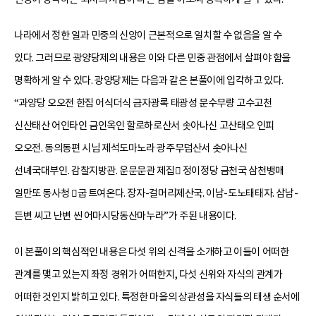
나라에서 정한 일과 민중의 신앙이 근본적으로 일치할 수 없음을 알 수
있다. 그러므로 광양당제의 내용은 이와 다른 민중 관점에서 살펴야 함을
명확하게 알 수 있다. 광양당제는 다음과 같은 본풀이에 입각하고 있다.
“과양당 오오전 한집 어식더식 금자광록 태광성 문수무량 고수고천
신산태산 어인타인 금인옥인 할로하로산서 솟아나신 고산태오 인피
오오전. 동의동편 시님 제석도마노라 광주무덤산서 솟아나신
선녜국대부인. 감찰지방관. 운문문관 제집 정이정당 금천국 삼천뱅매
일만또 동사청 굽 트여온다. 장자-걸머리제산국. 이남-도노태태자. 삼남-
든변 씨고 난변 씬 어마시당동산마누라”가 주된 내용이다.
이 본풀이의 핵심적인 내용은 다섯 위의 신격을 소개하고 이들이 어떠한
관계를 맺고 있는지 좌정 경위가 어떠한지, 다섯 신위와 자식의 관계가
어떠한 것인지 밝히고 있다. 특정한 마을의 상관성을 자식들의 태생 순서에