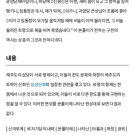
광양당제아앚이니, 바당에 신용신은 이젠, 새비 몸이 되고 그 방석을 심어
땡기니, 짐통정은 또시, 매가 되여, 아가니, 과양당 큰성님이 조롬에 좇아
아가고 짐통정이 모가질 움직거릴 때에 비눌이 야씩 들러지연, 그 비눌
들러진 트멍으로 목을 비여 죽였습네다.” 이 본풀이가 전하는 구전의
역사는 상층의 그것과 전혀 다르다.
내용
제주도의 삼당이 서로 형제이고, 이들의 판도 분화와 좌정이 제주도의
토박이 신화인
삼성신화
와 일정한 관련을 맺고 있다. 세 명의 형제는 한
몸에서 나온 것으로 되어 있으며, 이들이 서로 다른 판도를 통해 구현하는
점을 알 수 있다. 이러한 면모를 본풀이에 나타난 현상대로 보면 다음과
같다.
| 신의위계 | 세 자기당의 내력 | 본풀이에 | | 나타난 | 타툼과 | 좌정 | 경위 |