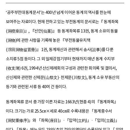
‘공주부전대동계문서’는 400년 넘게 이어온 동계의 역사를 한눈에
보여주는 자료이다. 현재 전하고 있는 부전동계의 문서로는『 동계좌목
(洞稧座目)』, 『선안(仙案)』 등 동계좌목류 13권, 동계 소유의 동물
(洞物)에 관한 사항을 기록해 놓은 『부전동물유치책
(浮田洞物留置冊)』 1권, 동계재산과 관련해서 송사(訟事)를 다룬
소지류 5점 등이다. 그 외 일제강점기부터 현재까지 매년 동계 수지부
(收支簿) 6권, 1994년 산신제례회의 구성과 관련한 회의록 및 결의서,
산신제와 관련한 산제문(山祭文)·천제문(川祭文), 동계 소유 부동산의
등기와 관련된 서류 등 40여 건 등이다.
동계좌목류 문서 중 가장 이른 자료는 1663년(현종 4)의 『동계좌목』
이다. 크기는 가로 25.5㎝×세로 40㎝로 수록내용은 「동계중수서
(洞契重修序)」와 「좌목(座目)」·「입약(立約)」·「입의(立義)」
이다. 「좌목」에는 모두 23인(추입 7인)의 명단이 수록되어 있고,「 입약