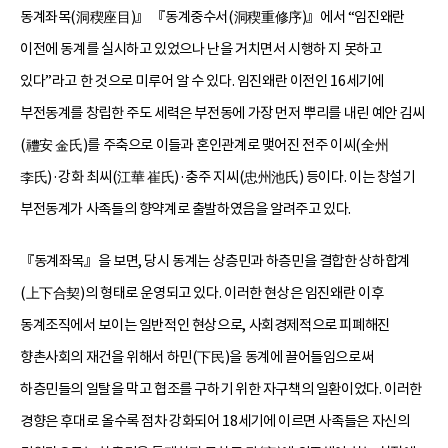
동계좌목(洞稧座目)』 『동계중수서(洞稧重修序)』에서 “임진왜란
이전에 동계를 실시하고 있었으나 난을 거치면서 시행하 지 못하고
있다”라고 한 것으로 미루어 알 수 있다. 임진왜란 이전인 16세기에
부전동계를 창립한 주도 세력은 부전동에 가장 먼저 뿌리를 내린 예안 김씨
(禮安 金氏)를 주축으로 이들과 혼인관계로 맺어진 전주 이씨(全州
李氏)·강화 최씨(江華 崔氏)·충주 지씨(忠州池氏) 등이다. 이는 창설기
부전동계가 사족들의 향약계로 출발하였음을 알려주고 있다.
『동계좌목』을 보면, 당시 동계는 상층민과 하층민을 결합한 상하합계
(上下合契)의 형태로 운영되고 있다. 이러한 현상은 임진왜란 이후
동계조직에서 보이는 일반적인 현상으로, 사회경제적으로 피폐해진
향촌사회의 재건을 위해서 하민(下民)을 동계에 끌어들임으로써
하층민들의 일탈을 막고 협조를 구하기 위한 자구책의 일환이었다. 이러한
경향은 후대로 올수록 점차 강화되어 18세기에 이르면 사족들은 자신의