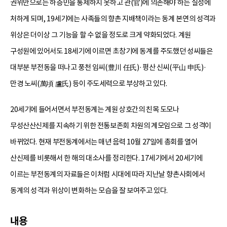
권위만으로는 하층민을 통제하지 못하고 관(官)에 의존해야 하는 실정에
처하게 되며, 19세기에는 사족들의 향촌 지배책이라는 동계 본연의 성격과
위상은 더이상 그 기능을 할 수 없을 정도로 크게 약화되었다. 계원
구성원에 있어서도 18세기에 이르면 초창기에 동계를 주도했던 성씨들은
대부분 부전동을 떠나고 풍천 임씨(豊川 任氏)·평산 신씨(平山 申氏)·
만경 노씨(萬頃 盧氏) 등이 주도세력으로 부상하고 있다.
20세기에 들어서면서 부전동계는 계원 상호간의 친목 도모나
무성산산신제를 지속하기 위한 전통보존회 차원의 계모임으로 그 성격이
바뀌었다. 현재 부전동계에서는 매년 음력 10월 27일에 총회를 열어
산신제를 비롯해서 한 해의 대소사를 정리한다. 17세기에서 20세기에
이르는 부전동계의 자료들은 이처럼 시대에 따라 지난날 향촌사회에서
동계의 성격과 위상이 변화하는 모습을 잘 보여주고 있다.
내용