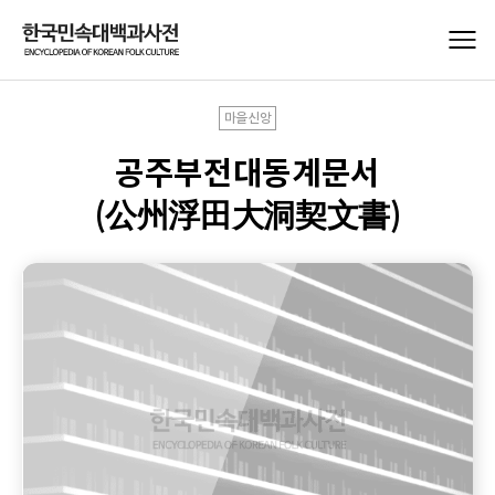
마을신앙
공주부전대동계문서
(公州浮田大洞契文書)