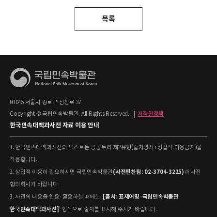
목록
03045 서울시 종로구 삼청로 37
Copyright © 국립민속박물관. All Rights Reserved.
|
저작권정책
한국민속대백과사전 자료 이용 안내
1. 한국민속대백과사전의 텍스트는 공공누리 제2유형(출처명시+상업적 이용금지)을
적용합니다.
(사전편찬팀: 02-3704-3225)
2. 상업적 이용이 필요하시면 국립민속박물관
과 사전
협의하시기 바랍니다.
[출처: 표제어명–국립민속박물관
3. 사전의 내용을 인용·활용하실 때에는 '
한국민속대백과사전]
' 형식으로 출처를 표시해 주시기 바랍니다.