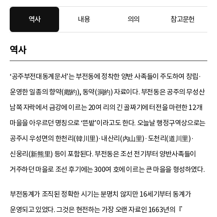
역사
내용
의의
참고문헌
역사
‘공주부전대동계문서’는 부전동에 정착한 양반 사족들이 주도하여 창립·
운영한 일종의 향약(鄕約), 동약(洞約) 자료이다. 부전동은 공주의 무성산
남쪽 자락에서 금강에 이르는 20여 리의 긴 골짜기에 터전을 마련한 12개
마을을 아우르던 명칭으로 ‘뜬밭’이라고도 한다. 오늘날 행정구역상으로는
공주시 우성면의 한천리(韓川里)·내산리(內山里)·도천리(道川里)·
신웅리(新熊里) 등이 포함된다. 부전동은 조선 전기부터 양반사족들이
거주하던 마을로 조선 후기에는 300여 호에 이르는 큰 마을을 형성하였다.
부전동계가 조직된 정확한 시기는 분명치 않지만 16세기부터 동계가
운영되고 있었다. 그것은 현전하는 가장 오랜 자료인 1663년의『