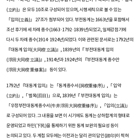
(立約)」은 모두 10조로 구성되어 있으며, 시행세칙으로 볼 수 있는
「입의(立義)」 27조가 첨부되어 있다. 부전동계는 1663년을 포함해서
조선 후기에 세 차례 중수(1663·1792·1839년)되었고, 일제강점기에
다시 두 차례 중수(1914·1924년)되었다. 이와 관련된 문서로는 1792년의
『대동계 입의(大同稧 立議)』, 1839년의『 부전대동계 입의
(浮田大同稧 立議)』, 1914년과 1924년의 『부전대동계 중수안
(浮田大洞稧 重修案)』 등이 있다.
1792년 『대동계 입의』는 「동계중수서(洞稧重修序)」,「 입약
(立約)」,「 벌목(罰目)」으로, 1839년『 부전대동계 입의』는
「우정부전대동계중수서(牛井浮田大洞稧重修序)」, 「입의(立議)」
로 구성되어 있다. 그 내용을 보면 이 시기에도 동계는 상하합계의 형태로
운영되었고 하민(下民)을 통제하기 위한 동계 보완의 필요성 등이
논의되고 있다. 두 계첩 모두에는 이전과는 달리 관의 답인(踏印)이 찍혀