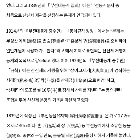
있다. 그리고 1839년의『 부전대동계 입의』에는 부전동계문서 중
처음으로 산신제 제관을 선정하는 문제가 언급되어 있다.
1914년의 『부전대동계 중수안』 「동계규칙 정정」에서는 “본계는
무성산 여제(厲祭)를 존숭(尊崇)하고 혼상제구(婚喪諸具)를 준비하여
일반계원이 사용하기로 한다”라고 해서 여제로 표현되는 산신제 거행이
동계의 목적으로 강조되고 있다. 이어 1924년의 『부전대동계 중수안』
「규칙」에는 산신제의 거행을 위해 “상여고지기[大輿庫直]가 경작하는
사래답(私來畓) 3두락(斗落)을 산제답(山祭畓)으로 변경”하고,
“산제답의 도조를 쌀 10두(斗)로 정해서 산제를 지낸다”는 등의 관련
조항을 두어 산신제 운영의 기초를 마련하고 있다.
1839년에 작성된 『부전동물유치책(浮田洞物留置冊)』은 가로 27.2㎝
×세로 40㎝이다. 혼구(婚具)와 상구(喪具) 등 부전동계에서 소유한 동물
(洞物)의 종류와 구입 연도, 동물별 세전(貰錢)을 상세하게 기록해 놓았다.