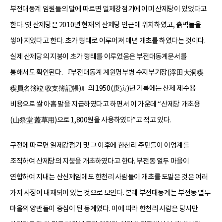
부전대동계 임원들의 말에 따르면 일제강점기에 이미 산제당이 있었다고
한다. 옛 산제당은 2010년 현재의 산제당 인근에 위치하였고, 흙벽돌을
쌓아 지었다고 한다. 초가 형태로 이루어져 매년 개초를 하였다는 것이다.
실제 산제당의 지붕이 초가 형태를 이루었음은 부전대동계문서를
통해서도 확인된다. 『부전대동계 계원명부병 수지부기장(浮田大洞稧
稧員名簿竝 收支簿記帳)』의 1950(庚寅)년 기록에는 산제 제수용
비용으로 쌀 아홉 말을 지급하였다고 하면서 이 가운데 “산제당 개초용
(山祭堂 蓋草用)으로 1,800원을 사용하였다”고 적고 있다.
구전에 따르면 일제강점기 및 그 이후에 한천리 주민들이 이엉계를
조직하여 산제당의 지붕을 개초하였다고 한다. 부전동 열두 마을이
연합하여 지내는 산신제임에도 한천리 사람들이 개초를 도맡은 것은 여러
가지 사정이 내재되어 있는 것으로 보인다. 본래 부전대동계는 부전동 열두
마을의 양반들이 중심이 된 동계였다. 이에 따라 한천리 사람은 당시만