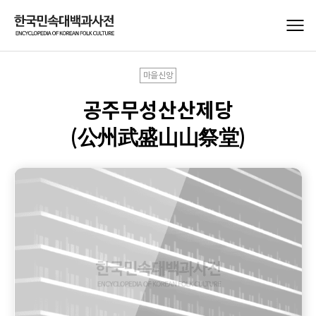
마을신앙
공주무성산산제당
(公州武盛山山祭堂)