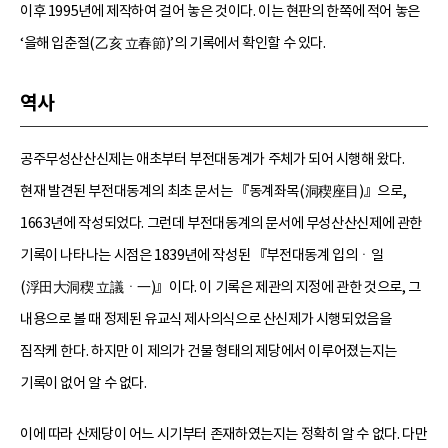
이후 1995년에 제작하여 걸어 놓은 것이다. 이는 현판의 한쪽에 적어 놓은
‘을해 입춘절(乙亥 立春節)’의 기록에서 확인할 수 있다.
역사
공주무성산산신제는 애초부터 부전대동계가 주체가 되어 시행해 왔다.
현재 발견된 부전대동계의 최초 문서는 『동계좌목(洞稧座目)』으로,
1663년에 작성되었다. 그런데 부전대동계의 문서에 무성산산신제에 관한
기록이 나타나는 시점은 1839년에 작성된 『부전대동계 입의ㆍ일
(浮田大洞稧 立議ㆍ一)』이다. 이 기록은 제관의 지정에 관한 것으로, 그
내용으로 볼 때 정제된 유교식 제사의식으로 산신제가 시행되었음을
짐작케 한다. 하지만 이 제의가 건물 형태의 제당에서 이루어졌는지는
기록이 없어 알 수 없다.
이에 따라 산제당이 어느 시기부터 존재하였는지는 정확히 알 수 없다. 다만