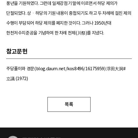
풍년을 기원하였다. 그런데 일제강점기 말에 이르면서 하당 제의가
단절되었다. 상ㆍ하당의 기원 내용이 중첩되기도 하고 두 차례에 걸친 제의
수행이 부담되어 하당 제의를 폐지한 것이다. 그러나 1950년대
한천저수지준공을 기념하여 한 차례 천제(川祭)를 지냈다.
참고문헌
주당풀이와 경문(blog.daum.net/kos8496/16175959) 浮田大洞#
立議 (1972)
목록