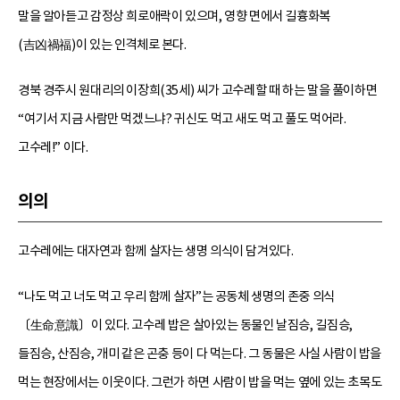
말을 알아듣고 감정상 희로애락이 있으며, 영향 면에서 길흉화복
(吉凶禍福)이 있는 인격체로 본다.
경북 경주시 원대리의 이장희(35세) 씨가 고수레할 때 하는 말을 풀이하면
“여기서 지금 사람만 먹겠느냐? 귀신도 먹고 새도 먹고 풀도 먹어라.
고수레!” 이다.
의의
고수레에는 대자연과 함께 살자는 생명 의식이 담겨있다.
“나도 먹고 너도 먹고 우리 함께 살자”는 공동체 생명의 존중 의식
〔生命意識〕이 있다. 고수레 밥은 살아있는 동물인 날짐승, 길짐승,
들짐승, 산짐승, 개미 같은 곤충 등이 다 먹는다. 그 동물은 사실 사람이 밥을
먹는 현장에서는 이웃이다. 그런가 하면 사람이 밥을 먹는 옆에 있는 초목도