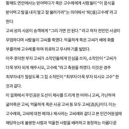
황해도 연안에서는 얻어먹다가 죽은 고수레에게 사람들이 “이 음식을
받아먹고 탈을 내지 말고 잘 물러가라”는 의미에서 ‘퇴(退)고수레’ 라고
한다.
고씨 성의 사공이 승객에게 “그리 가면 안 된다.” 라고 하자 천민인 사공이
무엄하다며 사람들이 고씨를 죽였다. 억울하게 죽은 고씨가 배에 화를
부를까봐 고수레를 하며 위로하고 무사하기를 빌었다.
아주 후덕한 부자 고씨가 소작인들에게 인심을 쓰자, 소작인이 “고씨가
더욱 부자 되게 해주시오, 고수레.”라고 축원을 하였다. 이것은 경주
최부자네가 잘살도록 그 집 소작인이 “최부자 더욱 부자 되시오 고수” 한
것과 같다.
이 설화에서 주인공은 도선이 제사를 드리게 한 어머니 고씨, 가난하여
굶어죽은 고씨, 억울하게 죽은 사공 고씨 등 모두 고씨(高氏)이다. 이는
고수레와, 고씨에 대한 예의나 제사라는 고씨례와 같다고 본 민간어원설에
해당하는데 불쌍한 사람과 억울한 사람을 배려하고 동정하는 아름다운