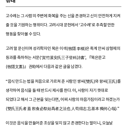
유래
고수레는 그 사람의 주변에 화복을 주는 신을 존경하고 신이 안전하게 지켜
줄 것을 기원하는 행위이다. 고려시대 문헌에서 ‘고수레’로 추측할 만한
행동을 찾아볼 수 있다.
고려 말 문신이며 성리학자인 목은 이색(牧隱 李穡)은 죽계 안씨 삼형제의
등과를 축하하는 서문(‘賀竹溪安氏三子登科詩書’, 『목은문고
(牧隱文藁)』 권8)에서 다음과 같은 글을 남겼다.
“음식 만드는 법을 처음으로 가르쳐 준 사람인 쌍씨(雙氏)와 왕씨(王氏)를
생각하여 음식을 들 때 반드시 제사를 한다. 아, 사람이 자기 뜻대로
되었다고 해서 그 근본을 잊는다면, 어찌 사람의 마음가짐이라고 하겠는가
(雙氏王氏者 蓋 飮食必祭始爲者之法也 人苟得志 忘基本 獨何心哉).”
이것은 음식을 만들어준 조상을 잊지 않고 존경한다는 말이니, 오늘날