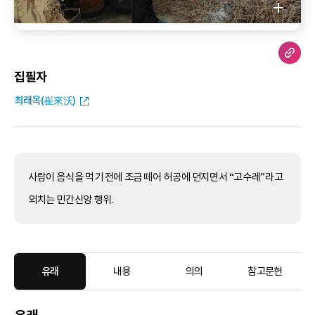
집필자
최래옥(崔來沃)
사람이 음식을 먹기 전에 조금 떼어 허공에 던지면서 “고수레”라고
외치는 민간신앙 행위.
유래
내용
의의
참고문헌