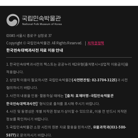
03045 서울시 종로구 삼청로 37
Copyright © 국립민속박물관. All Rights Reserved.
|
저작권정책
한국민속대백과사전 자료 이용 안내
1. 한국민속대백과사전의 텍스트는 공공누리 제2유형(출처명시+상업적 이용금지)을
적용합니다.
(사전편찬팀: 02-3704-3225)
2. 상업적 이용이 필요하시면 국립민속박물관
과 사전
협의하시기 바랍니다.
[출처: 표제어명–국립민속박물관
3. 사전의 내용을 인용·활용하실 때에는 '
한국민속대백과사전]
' 형식으로 출처를 표시해 주시기 바랍니다.
4. 사진 및 동영상은 개별 저작권 정보가 상이할 수 있으므로, 이용 전 반드시 저작권
정보를 확인하시기 바랍니다.
유물과학과(031-580-
5. 국립민속박물관 소장 사진의 원본 자료 활용을 원하시면,
5877)
로 문의하시기 바랍니다.