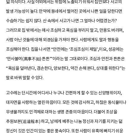
덞 의식이다. 사실 야외에서는 위험에 노출되기 쉬워서 집안보다 사고의
발생 가능성이 높다. 만약에 동네에서 떨어진 곳에서 나쁜 일을 당한다면
수습하기는 쉽지 않다. 산 속에서 사고가 나면 그 얼마나 어렵겠는가?
그러므로 집 밖에서는 매사 조심하고 욕심을 부리지 말고, 만용도 버리며,
사람 아닌 것들에 대해 외경심을 가져야 한다. 사람에게도 말과 행동을
조심해야 한다. 집을 나서면 “안전에는 ‘조심조심이 제일’,이요, 성공에는
‘만사불여(萬事不如) 튼튼’”이라는 말 그대로이다. 조심과 안전과 튼튼은
“욕심을 덜어낸다, 겸손한다, 양보한다, 약간 손해 본다, 상대를 위한다”는
말로 바꿔 말할 수 있다.
고수레는 단시간에 어디서나 누구나 간편하게 할 수 있는 신앙행위이자,
대자연을 사랑하는 열린 마음이다. 모든 것에 감사하고, 하찮은 동식물이나
무생물까지도 인격체로 대하는 생명 존중의 마음이다. 더불어 조상을
추원보본(追遠報本) 하고, 남에게 베푸는 나눔 정신과 자기를 지키는 덞
정신이 깃든 인간미 있는 좋은 풍속이다. 또한 사람이 유혹에 빠지기 쉬운