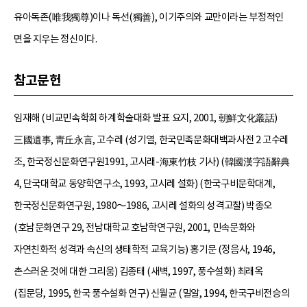
유아독존(唯我獨尊)이나 독선(獨善), 이기주의와 교만이라는 부정적인
면을 지우는 정신이다.
참고문헌
임재해 (비교민속학회 하계학술대화 발표 요지, 2001, 朝鮮文化叢話)
三國遺事, 靑丘永言, 고수레 (성기열, 한국민족문화대백과사전 2 고수레
조, 한국정신문화연구원1991, 고시래-海東竹枝 기사) (韓國漢字語辭典
4, 단국대학교 동양학연구소, 1993, 고시레 설화) (한국구비문학대계,
한국정신문화연구원, 1980～1986, 고시레 설화의 성격고찰) 박종오
(호남문화연구 29, 전남대학교 호남학연구원, 2001, 민속문화와
자연친화적 성격과 속신의 생태학적 교육기능) 홍기문 (정음사, 1946,
촌스러운 것에 대한 그리움) 김종태 (새벽, 1997, 풍수설화) 최래옥
(집문당, 1995, 한국 풍수설화 연구) 신월균 (밀알, 1994, 한국구비전승의