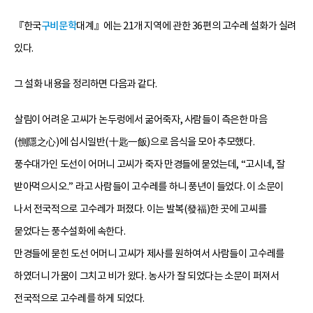
『한국
구비문학
대계』에는 21개 지역에 관한 36편의 고수레 설화가 실려
있다.
그 설화 내용을 정리하면 다음과 같다.
살림이 어려운 고씨가 논두렁에서 굶어죽자, 사람들이 측은한 마음
(惻隱之心)에 십시일반(十匙一飯)으로 음식을 모아 추모했다.
풍수대가인 도선이 어머니 고씨가 죽자 만경들에 묻었는데, “고시네, 잘
받아먹으시오.” 라고 사람들이 고수레를 하니 풍년이 들었다. 이 소문이
나서 전국적으로 고수레가 퍼졌다. 이는 발복(發福)한 곳에 고씨를
묻었다는 풍수설화에 속한다.
만경들에 묻힌 도선 어머니 고씨가 제사를 원하여서 사람들이 고수레를
하였더니 가뭄이 그치고 비가 왔다. 농사가 잘 되었다는 소문이 퍼져서
전국적으로 고수레를 하게 되었다.