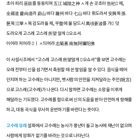
초아 피리 巫鼓를 둥둥치며 五江 城隍之神 ㅅ게 손 곳초아 告祀 제,
全羅道 慶尙道라 蔚山 바다 羅州 바다 七山 바다 휘도라셔 安興목 孫
乭목 江華ㅅ목 감도라들 제, 平盤에 물 담드시 萬頃蒼波를 가 덧
도라오게 고스레 고스레 所望 알게 오쇼셔.
이어라 저어라 ㅣ ㅅ듸여라 志菊蔥 南無阿彌陀佛
이 사설시조에서 “고스레 고스레 所望알게 오쇼셔”를 보면 고수레는
오래 전부터 신을 섬기면서 축원할 때 쓴 말임을 알 수 있다. 음식을 떼어
던지며 하는 고수레는 아니지만, 뱃사람의 안전을 지켜달라는 주언(呪言)
으로 고스레(고수레)가 나온다. 다시 말하면 고수레는 소망을 이루게
해달라는 기도였다. 고수레를 함으로써 신의 도움을 받아 안전하게 항해를
하고, 대동 곡식을 무사히 운반하기를 바란다는 뜻이다.
고수레 유래
설화에서 고수레는 농사가 풍년이 들고 농사에 재난이 없으며
사람에게 앙화가 없기를 바라는 것으로 나타난다.