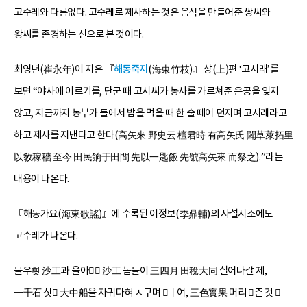
고수레와 다름없다. 고수레로 제사하는 것은 음식을 만들어준 쌍씨와
왕씨를 존경하는 신으로 본 것이다.
최영년(崔永年)이 지은 『
해동죽지
(海東竹枝)』 상(上)편 ‘고시래’를
보면 “야사에 이르기를, 단군 때 고시씨가 농사를 가르쳐준 은공을 잊지
않고, 지금까지 농부가 들에서 밥을 먹을 때 한 술 떼어 던지며 고시래라고
하고 제사를 지낸다고 한다(高矢來 野史云 檀君時 有高矢氏 闢草萊拓里
以敎稼穡 至今 田民餉于田間 先以一匙飯 先號高矢來 而祭之).”라는
내용이 나온다.
『해동가요(海東歌謠)』에 수록된 이정보(李鼎輔)의 사설시조에도
고수레가 나온다.
물우흿 沙工과 울아 沙工 놈들이 三四月 田稅大同 실어나갈 제,
一千石 싯 大中船을 자귀다혀 ㅅ구며 ㅣ여, 三色實果 머리 즌 것 