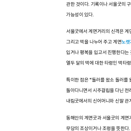
관한 것이다. 기록이나 서울굿의 
가능성이 있다.
서울굿에서 계면거리의 신격은 계면
그리고 떡을 나누어 주고 계면
노랫
입거나 평복을 입고서 진행한다는 것
열두 달의 떡에 대한 타령인 떡타령
특이한 점은 “돌러를 왔소 돌러를 
돌아다니면서 시주걸립을 다닌 전례
내림굿에서의 신어머니와 신딸 관계
동해안의 계면굿과 서울굿의 계면거리
무당의 조상이거나 조령을 뜻한다.