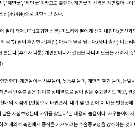
리’, ‘제면굿’, ‘제민굿’이라고도 불린다. 계면굿의 신격은 계면할머니
조신(巫祖神)으로 표현되고 있다.
에 딸이 태어난다.(고귀한 신분) 며느리와 딸에게 신이 내린다.(영신과
의 극복) 딸이 혼인한다.(혼인) 아들과 딸을 낳는다.(자녀 출산) 며느
 편든다.(후계자 다툼) 계면할머니가 걸립을 다니며 단골을 가려서 축
)
연행한다. 계면놀이는 사우놀이, 놋동우 놀이, 계면떡 팔기 놀이, 논밭
하면서 반주를 맡은 잽이를 상대역으로 삼아 말을 주고받기도 하고, 
할매의 시점이 1인칭으로 바뀌면서 ‘내가 몇 년 만에 이 마을 별신굿에 
음에 딸을 시집보냈는데 사위를 찾는다’는 내용의 놀음이다. 사우놀이에서
히려 제의적 측면에서 풍작을 가져오려는 주술종교성을 강조하는 것이