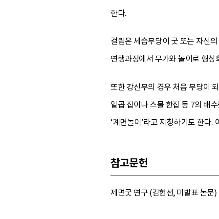
한다.
걸립은 세습무당이 굿 또는 자신의
연행과정에서 무가와 놀이로 형상화
또한 강신무의 경우 처음 무당이 되
일곱 집이나 스물 한집 등 7의 배
‘계면놀이’라고 지칭하기도 한다. 
참고문헌
제면굿 연구 (김헌선, 미발표 논문) 