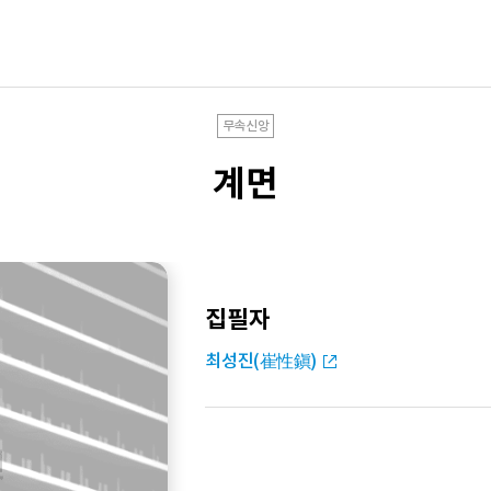
무속신앙
계면
집필자
최성진(崔性鎭)