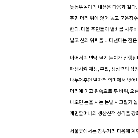
놋동우놀이의 내용은 다음과 같다. 
주민 머리 위에 얹어 놓고 군웅장수
한다. 마을 주민들이 별비를 시주
빌고 신의 위력을 나타낸다는 점은
이어서 계면떡 팔기 놀이가 진행된다
파생시켜 재생, 부활, 생성력의 
나누어주던 일차적 의미에서 벗어나
머리에 이고 왼쪽으로 두 바퀴, 오
나오면 논을 사는 논밭 사고팔기 놀
계면할머니의 생산신적 성격을 강화
서울굿에서는 창부거리 다음에 계면