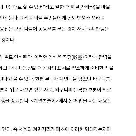
내 마음대로 할 수 있어”라고 말한 후 제팔(자바라)을 마을
입에 문다. 그리고 마을 주민들에게 놋도 받으러 오라고
군웅신을 모신 다음에 놋동우를 무는 것이 자녀들의 안녕을
 것이다.
의 알로 인식된다. 이러한 인식은 곡령(穀靈)이라는 관념을
메고 다니며 동냥할 때 감사의 표시로 약소하게 준비한 떡을
다고 볼 수 있다. 한편 무녀가 계면떡을 담았던 바구니를
분이 위로 나오면 밭을 사고, 바구니의 불록한 부분이 위로
연행을 종료한다. <계면본풀이>에서 논과 밭을 사는 내용은
 있다. 즉 서울의 계면거리가 애초에 이러한 형태였는지에