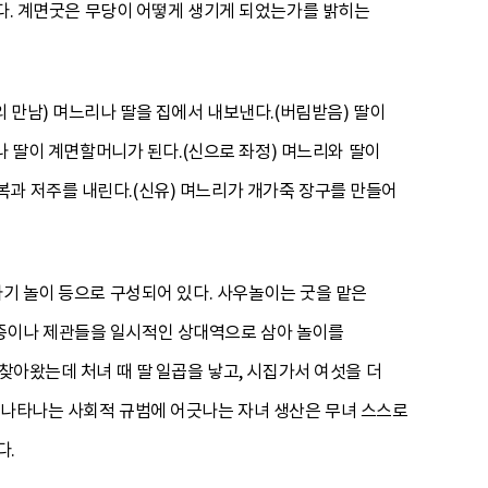
이다. 계면굿은 무당이 어떻게 생기게 되었는가를 밝히는
의 만남) 며느리나 딸을 집에서 내보낸다.(버림받음) 딸이
리나 딸이 계면할머니가 된다.(신으로 좌정) 며느리와 딸이
복과 저주를 내린다.(신유) 며느리가 개가죽 장구를 만들어
사기 놀이 등으로 구성되어 있다. 사우놀이는 굿을 맡은
관중이나 제관들을 일시적인 상대역으로 삼아 놀이를
찾아왔는데 처녀 때 딸 일곱을 낳고, 시집가서 여섯을 더
 나타나는 사회적 규범에 어긋나는 자녀 생산은 무녀 스스로
다.