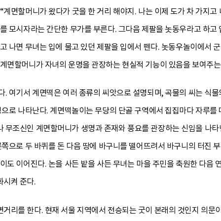
“계면할머니가 왔다가 굿을 한 거리 해야지. 나는 이제 도가 차 가지고 
를 모시자라는 간단한 무가를 부른다. 그다음 제팔을 놋동우라고 하고 
하고 나면 무녀는 입에 물고 있던 제팔을 입에서 뗀다. 놋동우놀이에서 
 계면할머니가 자녀의 운명을 관장하는 현실적 기능이 있음을 보여주는
. 여기서 계면떡은 여러 종류의 씨앗으로 설명되며, 곡물의 씨는 식물
상징으로 나타난다. 계면떡놀이는 무당의 단골 구역에서 집집마다 자루를 
 무조신인 계면할머니가 생명과 존재와 풍요를 관장하는 신임을 나타낸
른쪽으로 두 바퀴를 돈 다음 땅에 바구니를 떨어뜨려서 바구니의 터진 부
이도 이어진다. 논을 사든 밭을 사든 무녀는 마을 주민을 축원한 다음 
시켜 준다.
거리를 한다. 현재 서울 지역에서 전승되는 굿이 본래의 것인지 의문이