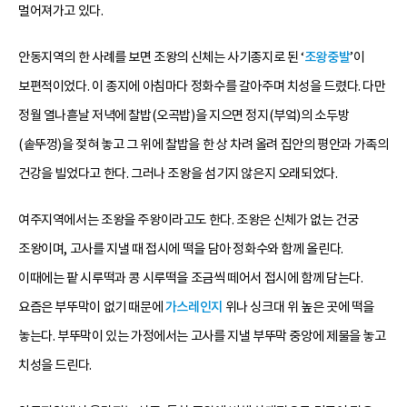
멀어져가고 있다.
안동지역의 한 사례를 보면 조왕의 신체는 사기종지로 된 ‘
조왕중발
’이
보편적이었다. 이 종지에 아침마다 정화수를 갈아주며 치성을 드렸다. 다만
정월 열나흗날 저녁에 찰밥(오곡밥)을 지으면 정지(부엌)의 소두방
(솥뚜껑)을 젖혀 놓고 그 위에 찰밥을 한 상 차려 올려 집안의 평안과 가족의
건강을 빌었다고 한다. 그러나 조왕을 섬기지 않은지 오래되었다.
여주지역에서는 조왕을 주왕이라고도 한다. 조왕은 신체가 없는 건궁
조왕이며, 고사를 지낼 때 접시에 떡을 담아 정화수와 함께 올린다.
이때에는 팥 시루떡과 콩 시루떡을 조금씩 떼어서 접시에 함께 담는다.
요즘은 부뚜막이 없기 때문에
가스레인지
위나 싱크대 위 높은 곳에 떡을
놓는다. 부뚜막이 있는 가정에서는 고사를 지낼 부뚜막 중앙에 제물을 놓고
치성을 드린다.