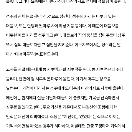
올렸다. 그러나 요즘에는 다른 가신과 마찬가지로 접시에 떡을 담아 올린다.
성주의 신체는 없지만 ‘건궁’으로 섬긴다. 성주의 자리는 마루에 있는
대들보, 또는 안방과 툇마루 사이의 상기둥 등이다. 이 때문에 대들보를
비롯한 이들 자리를 성주라고 한다. 대들보가 집의 중심을 잡아주듯이 성주
역시 집의 대들보처럼 그 집안을 지켜준다. 여주지역에서는 성주라는 말
대신 ‘대청마루’라는 표현도 쓴다.
고사를 지낼 때는 대개 콩 시루떡과 팥 시루떡을 찐다. 콩 시루떡은 터주에
올리며, 반면에 팥 시루떡은 마루에 올린다. 여기서 마루는 성주를
일컫는다. 가정에 따라서는 성주에게도 터주와 마찬가지로 시루째 올린다.
예전에는 한지에다 실을 매달아 대들보에 붙였지만 가옥을 신축하면서
성주를 없앴다고 한다. 주요 가신들 가운데서도 부엌신인 조왕에 대한
인식은 대단히 희박해졌다. 조왕은 “예전에는 있었다”는 식으로 이제는
기억 속에만 남아 있는 경우가 허다하다. 이를테면 건궁 조왕마저 기억에서