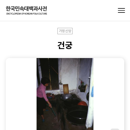
가정신앙
건궁