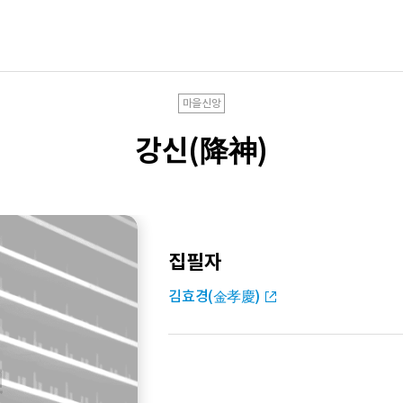
마을신앙
강신(降神)
집필자
김효경(金孝慶)