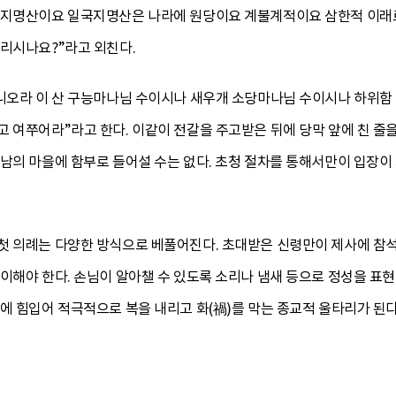
 지명산이요 일국지명산은 나라에 원당이요 계불계적이요 삼한적 이래
들리시나요?”라고 외친다.
아니오라 이 산 구능마나님 수이시나 새우개 소당마나님 수이시나 하위함
 여쭈어라”라고 한다. 이같이 전갈을 주고받은 뒤에 당막 앞에 친 줄
남의 마을에 함부로 들어설 수는 없다. 초청 절차를 통해서만이 입장이
첫 의례는 다양한 방식으로 베풀어진다. 초대받은 신령만이 제사에 참석할
이해야 한다. 손님이 알아챌 수 있도록 소리나 냄새 등으로 정성을 표현
에 힘입어 적극적으로 복을 내리고 화(禍)를 막는 종교적 울타리가 된다