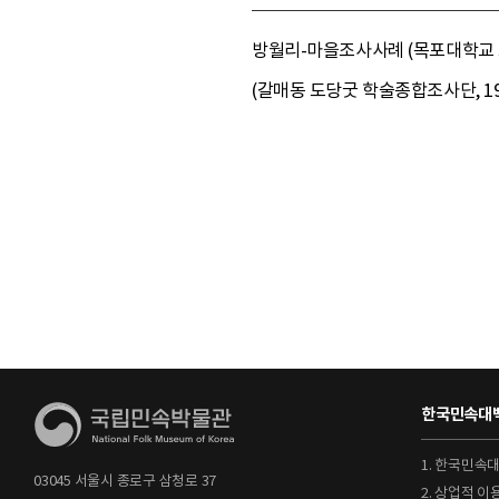
방월리-마을조사사례 (목포대학교 도서
(갈매동 도당굿 학술종합조사단, 19
한국민속대백
1. 한국민속
03045 서울시 종로구 삼청로 37
2. 상업적 