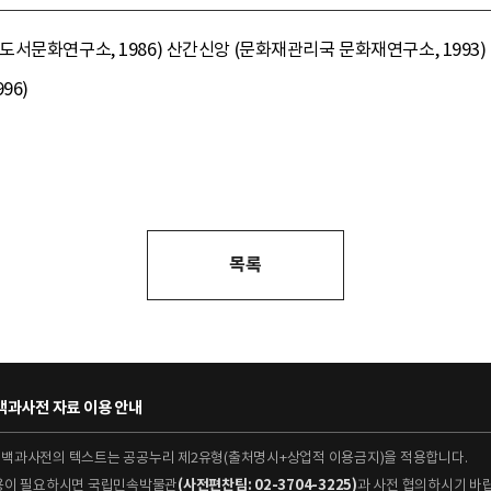
문화연구소, 1986) 산간신앙 (문화재관리국 문화재연구소, 1993) 마
96)
목록
과사전 자료 이용 안내
대백과사전의 텍스트는 공공누리 제2유형(출처명시+상업적 이용금지)을 적용합니다.
이용이 필요하시면 국립민속박물관
(사전편찬팀: 02-3704-3225)
과 사전 협의하시기 바