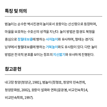
특징 및 의의
범놀이는 순수한 벽사진경의 놀이로서 호랑이는 산신령으로 등장하며,
마을을 보호하는 수호신의 성격을 지닌다. 놀이 방법은 함경도 북청을
중심으로
정월대보름
에 행하는
사자놀이
와 유사하며, 형태는 경기도
남부에서 팔월대보름에 행하는
거북놀이
와도 유사점이 있다. 다만 놀이
방법은 전국적 분포를 보이는 정초의
지신밟기
와 유사하게 진행된다.
참고문헌
내고장 청양(청양군, 1981), 범놀이(정형호, 청양의 민속연희,
청양문화원, 2002), 호랑이 설화와 연희(윤광봉, 비교민속학14,
비교민속학회, 1997).