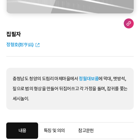
집필자
정형호(鄭亨鎬)
충청남도 청양의 도림리 마제마을에서
정월대보름
에 막대, 맷방석,
짚으로 범의 형상을 만들어 뒤집어쓰고 각 가정을 돌며, 잡귀를 쫓는
세시놀이.
내용
특징 및 의의
참고문헌