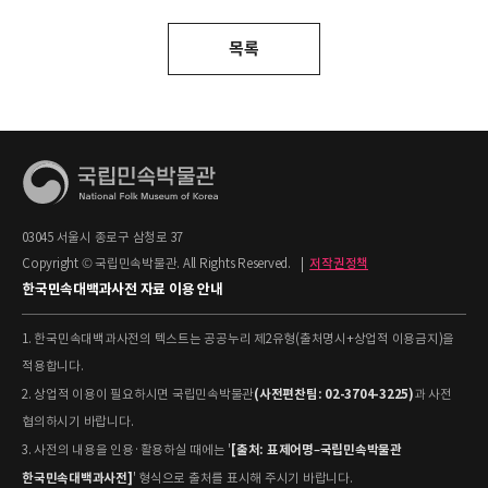
목록
03045 서울시 종로구 삼청로 37
Copyright © 국립민속박물관. All Rights Reserved.
|
저작권정책
한국민속대백과사전 자료 이용 안내
1. 한국민속대백과사전의 텍스트는 공공누리 제2유형(출처명시+상업적 이용금지)을
적용합니다.
(사전편찬팀: 02-3704-3225)
2. 상업적 이용이 필요하시면 국립민속박물관
과 사전
협의하시기 바랍니다.
[출처: 표제어명–국립민속박물관
3. 사전의 내용을 인용·활용하실 때에는 '
한국민속대백과사전]
' 형식으로 출처를 표시해 주시기 바랍니다.