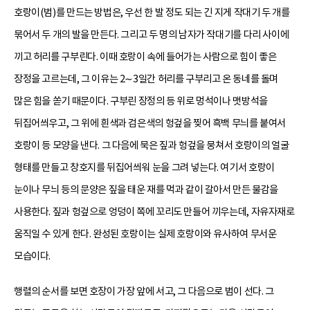
호랑이(범)를 만드는 방법은, 우선 한 발 정도 되는 긴 지게 작대기 두 개를
묶어서 두 개의 발을 만든다. 그리고 두 명의 남자가 작대기를 다리 사이에
끼고 허리를 구부린다. 이때 호랑이 속에 들어가는 사람으로 힘이 좋은
장정을 고르는데, 그 이유는 2∼3일간 허리를 구부리고 온 동네를 돌며
많은 힘을 쏟기 때문이다. 구부린 장정의 등 위로 멍석이나 맷방석을
뒤집어씌우고, 그 위에 흰색과 검은색의 헝겊을 찢어 흑백 무늬를 붙여서
호랑이 등 모양을 낸다. 그 다음에 묵은 짚과 헝겊을 뭉쳐서 호랑이의 얼굴
형태를 만들고 창호지를 뒤집어씌워 눈을 그려 넣는다. 여기서 호랑이
눈이나 무늬 등의 문양은 짚을 태운 재를 먹과 같이 갈아서 만든 물감을
사용한다. 짚과 헝겊으로 엉덩이 쪽에 꼬리도 만들어 끼우는데, 자유자재로
움직일 수 있게 한다. 완성된 호랑이는 실제 호랑이와 유사하여 무서운
모습이다.
행렬의 순서를 보면 호장이 가장 앞에 서고, 그 다음으로 범이 선다. 그