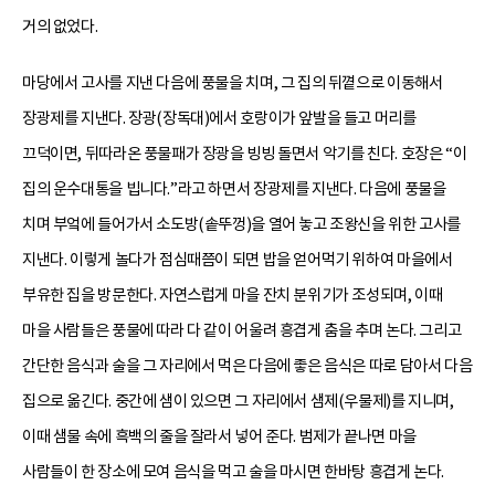
거의 없었다.
마당에서 고사를 지낸 다음에 풍물을 치며, 그 집의 뒤꼍으로 이동해서
장광제를 지낸다. 장광(장독대)에서 호랑이가 앞발을 들고 머리를
끄덕이면, 뒤따라온 풍물패가 장광을 빙빙 돌면서 악기를 친다. 호장은 “이
집의 운수대통을 빕니다.”라고 하면서 장광제를 지낸다. 다음에 풍물을
치며 부엌에 들어가서 소도방(솥뚜껑)을 열어 놓고 조왕신을 위한 고사를
지낸다. 이렇게 놀다가 점심때쯤이 되면 밥을 얻어먹기 위하여 마을에서
부유한 집을 방문한다. 자연스럽게 마을 잔치 분위기가 조성되며, 이때
마을 사람들은 풍물에 따라 다 같이 어울려 흥겹게 춤을 추며 논다. 그리고
간단한 음식과 술을 그 자리에서 먹은 다음에 좋은 음식은 따로 담아서 다음
집으로 옮긴다. 중간에 샘이 있으면 그 자리에서 샘제(우물제)를 지니며,
이때 샘물 속에 흑백의 줄을 잘라서 넣어 준다. 범제가 끝나면 마을
사람들이 한 장소에 모여 음식을 먹고 술을 마시면 한바탕 흥겹게 논다.