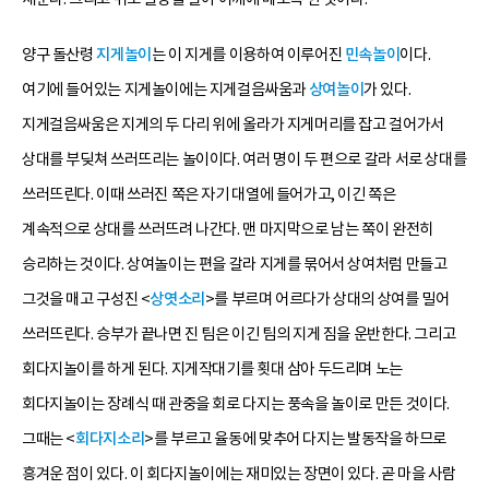
양구 돌산령
지게놀이
는 이 지게를 이용하여 이루어진
민속놀이
이다.
여기에 들어있는 지게놀이에는 지게걸음싸움과
상여놀이
가 있다.
지게걸음싸움은 지게의 두 다리 위에 올라가 지게머리를 잡고 걸어가서
상대를 부딪쳐 쓰러뜨리는 놀이이다. 여러 명이 두 편으로 갈라 서로 상대를
쓰러뜨린다. 이때 쓰러진 쪽은 자기 대열에 들어가고, 이긴 쪽은
계속적으로 상대를 쓰러뜨려 나간다. 맨 마지막으로 남는 쪽이 완전히
승리하는 것이다. 상여놀이는 편을 갈라 지게를 묶어서 상여처럼 만들고
그것을 매고 구성진 <
상엿소리
>를 부르며 어르다가 상대의 상여를 밀어
쓰러뜨린다. 승부가 끝나면 진 팀은 이긴 팀의 지게 짐을 운반한다. 그리고
회다지놀이를 하게 된다. 지게작대기를 횟대 삼아 두드리며 노는
회다지놀이는 장례식 때 관중을 회로 다지는 풍속을 놀이로 만든 것이다.
그때는 <
회다지소리
>를 부르고 율동에 맞추어 다지는 발동작을 하므로
흥겨운 점이 있다. 이 회다지놀이에는 재미있는 장면이 있다. 곧 마을 사람