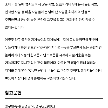
중에 마을 일에 협조를 하지 않는 사람, 불효하거나 우애롭지 못한 사람,
인색한 사람 등 마을 사람들이 눈 밖에 난 사람을 회다지의 인물로
호명하면서 한바탕 놀면 본인이 그것을 알고는 개과천선하지 않을 수
없다는 것이다.
이렇듯 양구 돌산령 지게놀이의 지게놀이는 지게 목발을 장단에 맞추어
두드리거나 화전 민요인 <양구얼러지타령> 등을 부르면서 노는 종합적인
놀이이기에 노동의 힘겨움과 단조로움을 극복하고 즐거움을 주는
기능까지도 지니고 있는 것이 특징이다. 아울러 전통적인 장례 의례와
지게를 한데 엮어 독특한 산간 민속놀이로 구성한 것이다. 회다지놀이에서
보듯이 사람에게 경계警戒하는 교훈적인 기능도 있다.
참고문헌
양구민속지(김경남 외, 양구군, 2001).