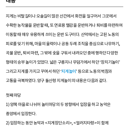
내용
지게는 비탈길이나 오솔길이 많은 산간에서 화전을 일구어서 그곳에서
수확한 농작물을 운반할 때, 또 연료용 땔감을 운반하거나 퇴비를 마련하여
이동할 때 매우 유용하게 쓰이는 운반 도구이다. 산악에서는 고된 노동의
피로를 잊기 위해, 마을의 울력이나 공동 두레 조직을 중심으로 나무하기,
곡물 운반, 퇴비 마련, 그 밖에 숯을 구워서 내려오던 중에 행하던 다양한
형태의 승부 놀이가 있었다. 넓은 구릉지나 무덤가에서 하던 ‘장치기놀이’
그리고 지게를 가지고 꾸며서 하던 ‘
지게놀이
’ 등으로 노동의 벅참과
고통을 극복하였다. 양구 돌산령 지게놀이의 내용은 다음과 같다.
첫째 마당
1) 양쪽 마을로 나뉘어 놀이마당의 두 방향에서 입장을 하고 농악은
중앙에서 입장한다.
2) 입장하는 동안 농악과 <지게장단소리>, <얼러지타령>이 함께