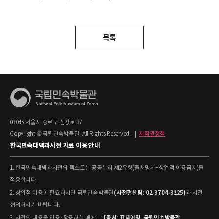
목록
03045 서울시 종로구 삼청로 37
Copyright © 국립민속박물관. All Rights Reserved.
|
저작권정책
한국민속대백과사전 자료 이용 안내
1. 한국민속대백과사전의 텍스트는 공공누리 제2유형(출처명시+상업적 이용금지)을
적용합니다.
(사전편찬팀: 02-3704-3225)
2. 상업적 이용이 필요하시면 국립민속박물관
과 사전
협의하시기 바랍니다.
[출처: 표제어명–국립민속박물관
3. 사전의 내용을 인용·활용하실 때에는 '