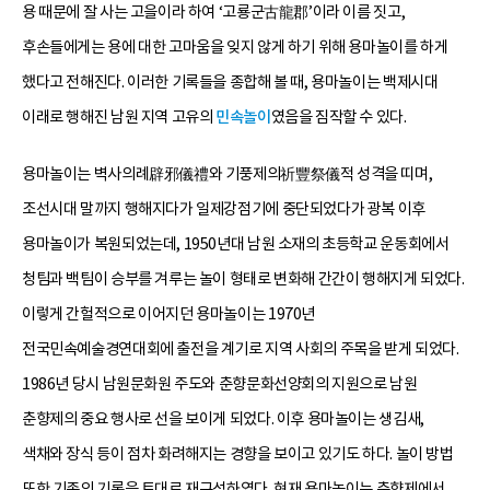
용 때문에 잘 사는 고을이라 하여 ‘고룡군古龍郡’이라 이름 짓고,
후손들에게는 용에 대한 고마움을 잊지 않게 하기 위해 용마놀이를 하게
했다고 전해진다. 이러한 기록들을 종합해 볼 때, 용마놀이는 백제시대
이래로 행해진 남원 지역 고유의
민속놀이
였음을 짐작할 수 있다.
용마놀이는 벽사의례辟邪儀禮와 기풍제의祈豐祭儀적 성격을 띠며,
조선시대 말까지 행해지다가 일제강점기에 중단되었다가 광복 이후
용마놀이가 복원되었는데, 1950년대 남원 소재의 초등학교 운동회에서
청팀과 백팀이 승부를 겨루는 놀이 형태로 변화해 간간이 행해지게 되었다.
이렇게 간헐적으로 이어지던 용마놀이는 1970년
전국민속예술경연대회에 출전을 계기로 지역 사회의 주목을 받게 되었다.
1986년 당시 남원문화원 주도와 춘향문화선양회의 지원으로 남원
춘향제의 중요 행사로 선을 보이게 되었다. 이후 용마놀이는 생김새,
색채와 장식 등이 점차 화려해지는 경향을 보이고 있기도 하다. 놀이 방법
또한 기존의 기록을 토대로 재구성하였다. 현재 용마놀이는 춘향제에서