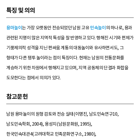
특징 및 의의
용마놀이
는 가장 오랫동안 전승되었던 남원 고유
민속놀이
의 하나로, 용과
관련된 지명이 많은 지역적 특성을 잘 반영하고 있다. 행해진 시기와 편제가
기풍제의적 성격을 지닌 편싸움 계통의 대동놀이와 유사하면서도, 그
형태가 다른 쟁투 놀이라는 점이 특징이다. 현재는 남원의 전통문화를
계승하기 위한 차원에서 행해지고 있으며, 지역 공동체의 단결과 화합을
도모한다는 점에서 의의가 있다.
참고문헌
남원 용마놀이의 원형 검토와 전승 실태(이명진, 남도민속연구10,
남도민속학회, 2004), 용성지(남원문화원, 1995),
한국민속대관4(고려대학교 민족문화연구소, 1980),