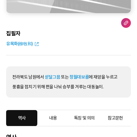
집필자
유목화(柳牧和)
전라북도 남원에서
섣달그믐
또는
정월대보름
에 재앙을 누르고
풍흉을 점치기 위해 편을 나눠 승부를 겨루는 대동놀이.
역사
내용
특징 및 의의
참고문헌