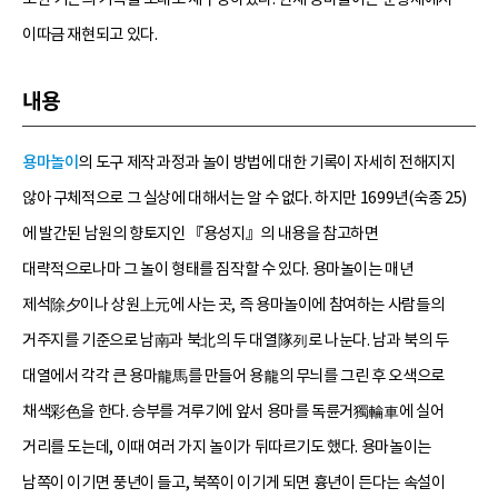
이따금 재현되고 있다.
내용
용마놀이
의 도구 제작 과정과 놀이 방법에 대한 기록이 자세히 전해지지
않아 구체적으로 그 실상에 대해서는 알 수 없다. 하지만 1699년(숙종 25)
에 발간된 남원의 향토지인 『용성지』의 내용을 참고하면
대략적으로나마 그 놀이 형태를 짐작할 수 있다. 용마놀이는 매년
제석除夕이나 상원上元에 사는 곳, 즉 용마놀이에 참여하는 사람들의
거주지를 기준으로 남南과 북北의 두 대열隊列로 나눈다. 남과 북의 두
대열에서 각각 큰 용마龍馬를 만들어 용龍의 무늬를 그린 후 오색으로
채색彩色을 한다. 승부를 겨루기에 앞서 용마를 독륜거獨輪車에 실어
거리를 도는데, 이때 여러 가지 놀이가 뒤따르기도 했다. 용마놀이는
남쪽이 이기면 풍년이 들고, 북쪽이 이기게 되면 흉년이 든다는 속설이