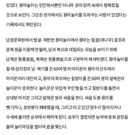
있었다. 용마놀이는 민간에서뿐만 아니라 관의 장려 속에서 행해졌을
것으로 보인다. 그것은 관가에서도 용마놀이를 도와주는 사람이 있었다는
기록에서도 확인된다.
남원문화원에서 발굴·재현한 용마놀이에서 용마는 철골(대나무) 골조와
광목 등을 이용해 만들며, 남과 북으로 대립되는 모습을 보이기 위해
남쪽은 황룡黃龍, 북쪽은 청룡靑龍으로 구분하여 채색하였다. 용마놀이를
할 때 삼지창과 남·북기를 든 60여 명의 머리꾼이 용마의 선두에서
머리꾼끼리 대진하고, 용마의 좌우에는 짚방이를 든 60여 명의 앞채꾼과
놀이꾼이 호위한다. 놀이꾼은 무섭게 꾸민 탈을 쓰고 짚방이를 들면서
상대방 머리꾼 그리고 앞채꾼 등과 싸움을 한다. 싸움 도중 용마를
뺏기거나, 호위병이 패배했을 때, 그리고 타고 있던 장수가 떨어지거나
수세에 몰리면 승부에서 패하게 된다. 승부가 결정되면 농악에 맞춰 광장을
돌며 놀이마당을 벌이며 끝을 맺는다.