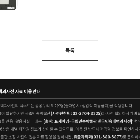
목록
과사전 자료 이용 안내
대백과사전의 텍스트는 공공누리 제2유형(출처명시+상업적 이용금지)을 적용합니다.
이용이 필요하시면 국립민속박물관
(사전편찬팀: 02-3704-3225)
과 사전 협의하시기 바
용을 인용·활용하실 때에는 '
[출처: 표제어명–국립민속박물관 한국민속대백과사전]
' 
 동영상은 개별 저작권 정보가 상이할 수 있으므로, 이용 전 반드시 저작권 정보를 확인하시
박물관 소장 사진의 원본 자료 활용을 원하시면,
유물과학과(031-580-5877)
로 문의하