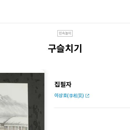
민속놀이
구슬치기
집필자
이상호(李相昊)