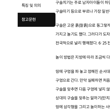
구슬치기는 주로 남자아이들이 하던
특징 및 의의
구슬따기 등으로 부르나 가장 일반
참고문헌
구슬은 고운 흙(찰흙)으로 동그랗게
가지고 놀기도 했다. 그러다가 도
전국적으로 널리 행해졌다. 6·25
놀이 방법은 지방에 따라 조금씩 다
땅에 구멍을 파 놓고 정해진 순서대
구멍으로 간다. 만약 실패하면 처
구슬을 맞추면 다음 구멍에 넣지 않
상대의 구슬을 맞추는 알까기(딴치기
땅에 삼각형을 그리고 놀이하는 사람