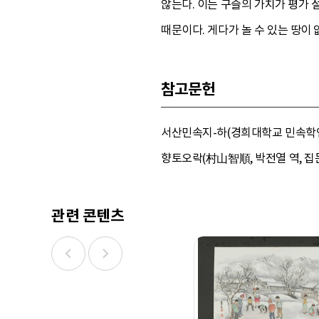
않는다. 이는 구슬의 가치가 평가
때문이다. 게다가 놀 수 있는 땅이 
참고문헌
서산민속지-하(경희대학교 민속학연구소,
향토오락(村山智順, 박전열 역, 집문당
관련 콘텐츠