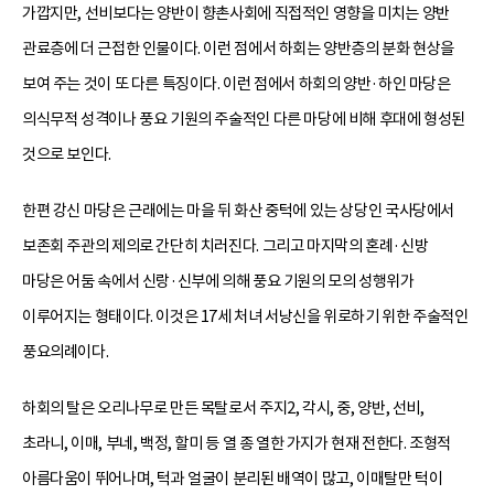
가깝지만, 선비보다는 양반이 향촌사회에 직접적인 영향을 미치는 양반
관료층에 더 근접한 인물이다. 이런 점에서 하회는 양반층의 분화 현상을
보여 주는 것이 또 다른 특징이다. 이런 점에서 하회의 양반·하인 마당은
의식무적 성격이나 풍요 기원의 주술적인 다른 마당에 비해 후대에 형성된
것으로 보인다.
한편 강신 마당은 근래에는 마을 뒤 화산 중턱에 있는 상당인 국사당에서
보존회 주관의 제의로 간단히 치러진다. 그리고 마지막의 혼례·신방
마당은 어둠 속에서 신랑·신부에 의해 풍요 기원의 모의 성행위가
이루어지는 형태이다. 이것은 17세 처녀 서낭신을 위로하기 위한 주술적인
풍요의례이다.
하회의 탈은 오리나무로 만든 목탈로서 주지2, 각시, 중, 양반, 선비,
초라니, 이매, 부네, 백정, 할미 등 열 종 열한 가지가 현재 전한다. 조형적
아름다움이 뛰어나며, 턱과 얼굴이 분리된 배역이 많고, 이매탈만 턱이