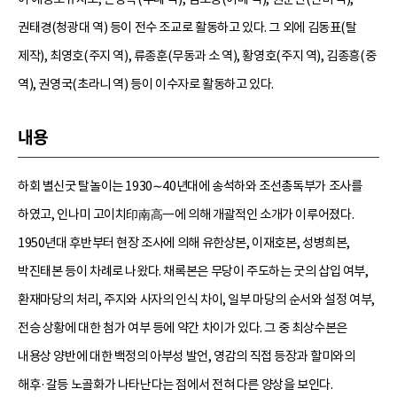
권태경(청광대 역) 등이 전수 조교로 활동하고 있다. 그 외에 김동표(탈
제작), 최영호(주지 역), 류종훈(무동과 소 역), 황영호(주지 역), 김종흥(중
역), 권영국(초라니 역) 등이 이수자로 활동하고 있다.
내용
하회 별신굿 탈놀이는 1930∼40년대에 송석하와 조선총독부가 조사를
하였고, 인나미 고이치印南高一에 의해 개괄적인 소개가 이루어졌다.
1950년대 후반부터 현장 조사에 의해 유한상본, 이재호본, 성병희본,
박진태본 등이 차례로 나왔다. 채록본은 무당이 주도하는 굿의 삽입 여부,
환재마당의 처리, 주지와 사자의 인식 차이, 일부 마당의 순서와 설정 여부,
전승 상황에 대한 첨가 여부 등에 약간 차이가 있다. 그 중 최상수본은
내용상 양반에 대한 백정의 아부성 발언, 영감의 직접 등장과 할미와의
해후·갈등 노골화가 나타난다는 점에서 전혀 다른 양상을 보인다.