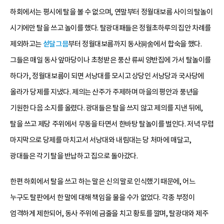
하회에서는 평시에 탈을 볼 수 없으며, 연말부터 정월대보름 사이의 탈놀이
시기에만 탈을 쓰고 놀이를 했다. 탈광대패들은 정월초하루의 집안 차례를
제외하고는
섣달그믐
부터 정월대보름까지 동사洞舍에서 합숙을 했다.
그들은 매일 동사 앞마당이나 초청받은 풍산 류씨 양반집에 가서 탈놀이를
하다가, 정월대보름이 되면 서낭대를 모시고 상당인 서낭당과 국사당에
올라가 당제를 지냈다. 제의는 산주가 주제하며 마을의 평안과 풍년을
기원한 다음 소지를 올렸다. 광대들은 탈을 쓰지 않고 제의를 지낸 뒤에,
탈을 쓰고 제당 주위에서 무동을 타면서 한바탕 탈놀이를 벌인다. 저녁 무렵
마지막으로 당제를 마치고서 서낭대와 내림대는 당 처마에 매달고,
광대들은 각기 탈을 반납하고 집으로 돌아갔다.
한편 하회에서 탈을 쓰고 하는 말은 신의 말로 인식했기 때문에, 어느
누구도 탈판에서 한 말에 대해 책임을 물을 수가 없었다. 각종 부정이
엄격하게 제한되어, 동사 주위에 금줄을 치고 황토를 깔며, 탈광대와 제주