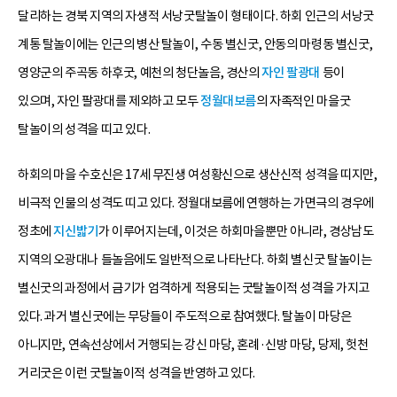
달리하는 경북 지역의 자생적 서낭굿탈놀이 형태이다. 하회 인근의 서낭굿
계통 탈놀이에는 인근의 병산 탈놀이, 수동 별신굿, 안동의 마령동 별신굿,
영양군의 주곡동 하후굿, 예천의 청단놀음, 경산의
자인 팔광대
등이
있으며, 자인 팔광대를 제외하고 모두
정월대보름
의 자족적인 마을굿
탈놀이의 성격을 띠고 있다.
하회의 마을 수호신은 17세 무진생 여성황신으로 생산신적 성격을 띠지만,
비극적 인물의 성격도 띠고 있다. 정월대보름에 연행하는 가면극의 경우에
정초에
지신밟기
가 이루어지는데, 이것은 하회마을뿐만 아니라, 경상남도
지역의 오광대나 들놀음에도 일반적으로 나타난다. 하회 별신굿 탈놀이는
별신굿의 과정에서 금기가 엄격하게 적용되는 굿탈놀이적 성격을 가지고
있다. 과거 별신굿에는 무당들이 주도적으로 참여했다. 탈놀이 마당은
아니지만, 연속선상에서 거행되는 강신 마당, 혼례·신방 마당, 당제, 헛천
거리굿은 이런 굿탈놀이적 성격을 반영하고 있다.