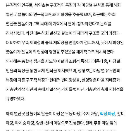
본격적인 연구로, 서연호는 구조적인 특징과 각 마당별 분석을 통해 하회
별신굿 탈놀이의 연극적 짜임과 지향성을 추출했으며, 최근에는 하회
별신굿 탈놀이가 고려시대의 기악에서 변이·창작되었다고 논의를
진척시켰다. 박진태는 하회 별신굿 탈놀이의 제의적 구조를 굿의 과정과
대비하여 무속 제의성과 풍요 제의성을 면밀하게 검토해서, 굿에서 파생된
굿놀이가 탈놀이의 형성에 영향을 주었음을 체계적으로 제시하였다.
임재해는 종합적 접근을 시도하여 탈의 조형적 특징과 아름다움, 마당별
인물의 특징을 통한 세계 인식을 제시했으며, 정형호는 마당별 유무언의
특징에 따른 구조적 특징과 현대적 변이양상을, 한양명은 마을 지배층과
기층민의 상호 관계 속에서 일상적 가치를 벗어난 기층민의 축제 지향성을
규명하였다.
하회 별신굿 탈놀이의 탈놀이 마당은 무동 마당, 주지 마당,
백정 마당
, 할미
마당, 파계승 마당, 양반·선비 마당으로 진행된다. 원래 무동 마당 앞에