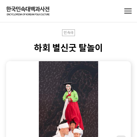
민속극
하회 별신굿 탈놀이