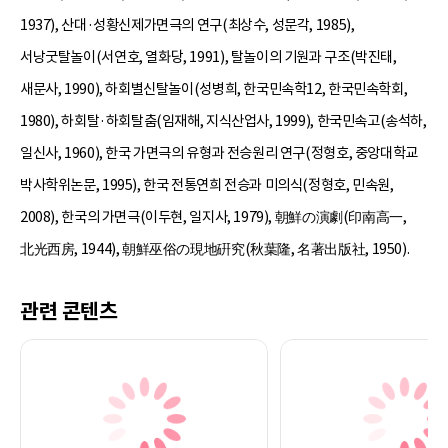
1937), 산대·성황신제가면극의 연구(최상수, 성문각, 1985),
서낭굿탈놀이(서연호, 열화당, 1991), 탈놀이의 기원과 구조(박진태,
새문사, 1990), 하회별신탈놀이(성병희, 한국민속학12, 한국민속학회,
1980), 하회탈·하회탈춤(임재해, 지식산업사, 1999), 한국민속고(송석하,
일신사, 1960), 한국 가면극의 유형과 전승원리 연구(정형호, 중앙대학교
박사학위논문, 1995), 한국 전통연희 전승과 미의식(정형호, 민속원,
2008), 한국의 가면극(이두현, 일지사, 1979), 朝鮮の演劇(印南高一,
北光西房, 1944), 朝鮮巫俗の現地硏究(秋葉隆, 名著出版社, 1950).
관련 콘텐츠