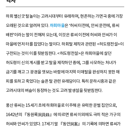
역사
하회 별신굿 탈놀이는 고려시대부터 유래하며, 현존하는 가면극 중에 가장
오래된 것으로 알려져 있다.
하회마을
은 ‘허씨 터전에, 안씨 문전에, 류씨
배판’이라는 말이 전해져 오는데, 이것은 류씨 이전에 허씨와 안씨가 이
마을에 먼저 터를 잡았다는 말이다. 하회탈 제작과 관련된 <허도령전설>이
구전되는 것이 이를 뒷받침한다. <허도령전설>은 하회마을에 살던
허도령이 신의 계시를 받고 탈을 제작하던 중에, 그를 사모하는 처녀가
금기를 깨고 그 광경을 엿보는 바람에 마지막 이매탈을 완성하지 못한 채
피를 토하고 죽었다는 슬픈 탈 관련 유래담이다. 특히 문하시중과 같은
고려시대의 벼슬이 등장하는 것도 고려 발생설을 뒷받침한다.
풍산 류씨는 15세기 초에 하회마을로 이주해 온 유력한 문벌 집안으로,
1642년의 『동원록洞員錄』에 따르면 류씨 이외에도 극히 적은 가구의
허씨와 안씨가 있었다. 17세기 말 『동안洞案』의 기록에 의하면 류씨가