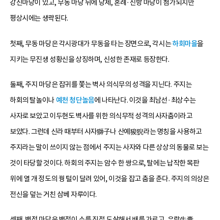
강신마당이 있고, 무동 마당 뒤에 당제, 혼례·신방 마당이 첨가되지만
평상시에는 생략된다.
첫째, 무동 마당은 각시광대가 무동을 타는 장면으로, 각시는
하회마을
을
지키는 무진생 성황신을 상징하며, 신성한 존재로 등장한다.
둘째, 주지 마당은 잡귀를 쫓는 벽사 의식무의 성격을 지닌다. 주지는
하회의 탈놀이나
예천 청단놀음
에 나타난다. 이것을 최남선·최상수는
사자로 보았고 이두현도 벽사를 위한 의식무적 성격의 사자춤이라고
보았다. 그런데 신라 때부터 사자獅子나 산예狻猊라는 명칭을 사용하고
주지라는 말이 쓰이지 않는 점에서 주지는 사자와 다른 상상의 동물로 보는
것이 타당할 것이다. 하회의 주지는 암수 한 쌍으로, 탈에는 납작한 목판
위에 열 개 정도의 꿩 털이 달려 있어, 이것을 잡고 춤을 춘다. 주지의 의상은
전신을 덮는 거친 삼베 자루이다.
셋째, 백정 마당은 백정이 소를 직접 도살해서 배를 가르고, 우랑牛囊