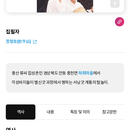
집필자
정형호(鄭亨鎬)
풍산 류씨 집성촌인 경상북도 안동 풍천면
하회마을
에서
각성바지들이 별신굿 과정에서 행하는 서낭굿 계통의 탈놀이.
역사
내용
특징 및 의의
참고문헌