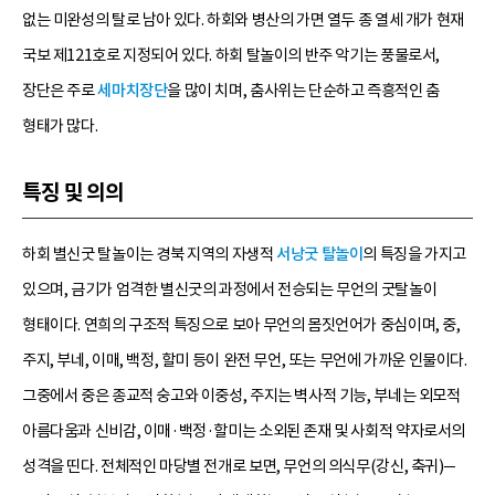
없는 미완성의 탈로 남아 있다. 하회와 병산의 가면 열두 종 열세 개가 현재
국보 제121호로 지정되어 있다. 하회 탈놀이의 반주 악기는 풍물로서,
장단은 주로
세마치장단
을 많이 치며, 춤사위는 단순하고 즉흥적인 춤
형태가 많다.
특징 및 의의
하회 별신굿 탈놀이는 경북 지역의 자생적
서낭굿 탈놀이
의 특징을 가지고
있으며, 금기가 엄격한 별신굿의 과정에서 전승되는 무언의 굿탈놀이
형태이다. 연희의 구조적 특징으로 보아 무언의 몸짓언어가 중심이며, 중,
주지, 부네, 이매, 백정, 할미 등이 완전 무언, 또는 무언에 가까운 인물이다.
그중에서 중은 종교적 숭고와 이중성, 주지는 벽사적 기능, 부네는 외모적
아름다움과 신비감, 이매·백정·할미는 소외된 존재 및 사회적 약자로서의
성격을 띤다. 전체적인 마당별 전개로 보면, 무언의 의식무(강신, 축귀)─