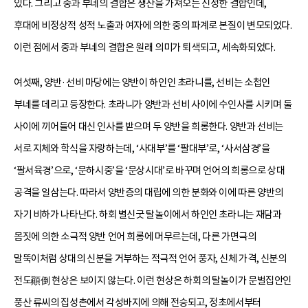
있다. 그리고 중과 부네의 결합은 생산을 가져오는 신성한 결합인데,
후대에 비정상적 성적 노출과 여자에 의한 중의 파계로 본질이 변모되었다.
이런 점에서 중과 부네의 결합은 원래 의미가 퇴색되고, 세속화되었다.
여섯째, 양반·선비 마당에는 양반이 하인인 초라니를, 선비는 소첩인
부네를 데리고 등장한다. 초라니가 양반과 선비 사이에 수인사를 시키며 둘
사이에 끼어들어 대신 인사를 받으며 두 양반을 희롱한다. 양반과 선비는
서로 지체와 학식을 자랑하는데, ‘사대부’를 ‘팔대부’로, ‘사서삼경’을
‘팔서육경’으로, ‘문하시중’을 ‘문상시대’로 바꾸며 언어의 희롱으로 상대
공격을 일삼는다. 따라서 양반층의 대립에 의한 분화와 이에 따른 양반의
자기 비하가 나타난다. 하회 별신굿 탈놀이에서 하인인 초라니는 재담과
몸짓에 의한 소극적 양반 언어 희롱에 머무르는데, 다른 가면극의
말뚝이처럼 상대의 신분을 거부하는 적극적 언어 풍자, 신체 가격, 신분의
전도顚倒 현상은 보이지 않는다. 이런 현상은 하회의 탈놀이가 문벌집안인
풍산 류씨의 집성촌에서 각성바지에 의해 전승되고, 정초에서부터