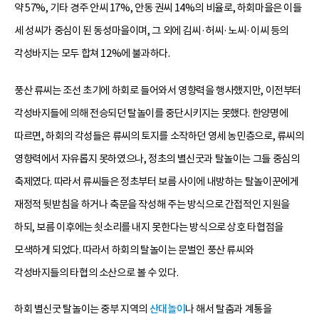
약 57%, 기타 경주 안씨 17%, 안동 권씨 14%의 비율로, 하회마을은 이들
세 성씨가 중심이 된 동성마을이며, 그 외에 김씨·허씨·노씨·이씨 등의
각성바지는 모두 합쳐 12%에 불과하다.
풍산 류씨는 조선 초기에 하회로 들어와서 영향력을 행사했지만, 이전부터
각성바지들에 의해 전승되던 탈놀이를 중단시키지는 못했다. 한양명에
따르면, 하회의 각성들은 류씨의 토지를 소작하던 영세 농민층으로, 류씨의
영향력에서 자유롭지 못하였으나, 정초의 별신굿과 탈놀이는 그들 중심의
축제였다. 따라서 류씨들은 정초부터 보름 사이에 내방하는 탈놀이꾼에게
재정적 뒷받침을 하거나 축문을 작성해 주는 방식으로 간접적인 지원을
하되, 보름 이후에는 쇳소리를 내지 못한다는 방식으로 상호 타협점을
모색하게 되었다. 따라서 하회의 탈놀이는 문벌인 풍산 류씨와
각성바지들의 타협의 소산으로 볼 수 있다.
하회 별신굿 탈놀이는 중부 지역의
산대놀이
나 해서 탈춤과 계통을