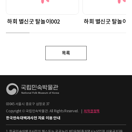
하회 별신굿 탈놀이002
하회 별신굿 탈놀이0
목록
03045 서울시 종로구 삼청로 37
Copyright © 국립민속박물관. All Rights Reserved.
|
저작권정책
한국민속대백과사전 자료 이용 안내
1. 한국민속대백과사전의 텍스트는 공공누리 제2유형(출처명시+상업적 이용금지)을