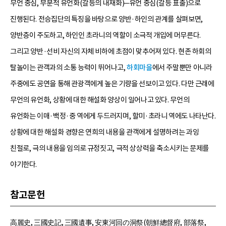
무언 중심, 부분적 유언화(갈등의 내재화)─유언 중심(갈등 표출)으로
진행된다. 전승집단의 특징을 바탕으로 양반·하인의 관계를 살펴보면,
양반층이 주도하고, 하인인 초라니의 역할이 소극적 개입에 머무른다.
그리고 양반·선비 자신의 자체 비하에 초점이 맞추어져 있다. 현존 하회의
탈놀이는 관객과의 소통 능력이 뛰어나고,
하회마을
에서 주말뿐만 아니라
주중에도 공연을 통해 관광객에게 높은 기량을 선보이고 있다. 다만 근래에
무언의 유언화, 상황에 대한 해설화 양상이 일어나고 있다. 무언의
유언화는 이매·백정·중 역에게 두드러지며, 할미·초라니 역에도 나타난다.
상황에 대한 해설화 경향은 연희의 내용을 관객에게 설명하려는 과잉
친절로, 극의 내용을 임의로 규정짓고, 극적 상상력을 축소시키는 문제를
야기한다.
참고문헌
高麗史, 三國史記, 三國遺事, 安東河回の洞祭(朝鮮總督府, 部落祭,