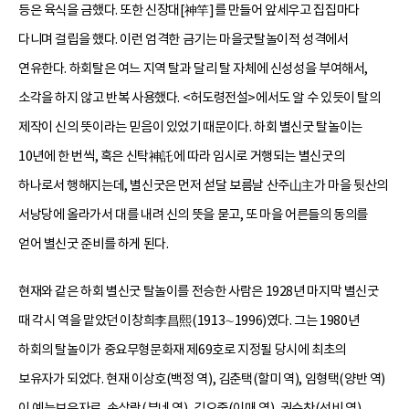
등은 육식을 금했다. 또한 신장대[神竿]를 만들어 앞세우고 집집마다
다니며 걸립을 했다. 이런 엄격한 금기는 마을굿탈놀이적 성격에서
연유한다. 하회탈은 여느 지역 탈과 달리 탈 자체에 신성성을 부여해서,
소각을 하지 않고 반복 사용했다. <허도령전설>에서도 알 수 있듯이 탈의
제작이 신의 뜻이라는 믿음이 있었기 때문이다. 하회 별신굿 탈놀이는
10년에 한 번씩, 혹은 신탁神託에 따라 임시로 거행되는 별신굿의
하나로서 행해지는데, 별신굿은 먼저 섣달 보름날 산주山主가 마을 뒷산의
서낭당에 올라가서 대를 내려 신의 뜻을 묻고, 또 마을 어른들의 동의를
얻어 별신굿 준비를 하게 된다.
현재와 같은 하회 별신굿 탈놀이를 전승한 사람은 1928년 마지막 별신굿
때 각시 역을 맡았던 이창희李昌熙(1913∼1996)였다. 그는 1980년
하회의 탈놀이가 중요무형문화재 제69호로 지정될 당시에 최초의
보유자가 되었다. 현재 이상호(백정 역), 김춘택(할미 역), 임형택(양반 역)
이 예능보유자로, 손상락(부네 역), 김오중(이매 역), 권순찬(선비 역),