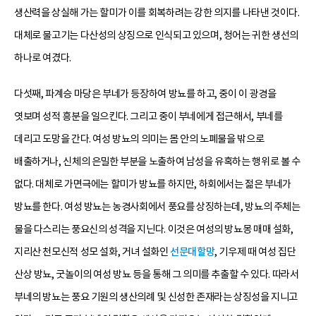
생산력을 상실해 가는 할미가 이를 회복하려는 강한 의지를 나타낸 것이다.
대체로 물고기는 다산성의 상징으로 인식되고 있으며, 청어는 귀한 생선의
하나로 여겼다.
다섯째, 파계승 마당은 부네가 등장하여 방뇨를 하고, 중이 이 광경을
엿보며 성적 흥분을 일으킨다. 그리고 중이 부네에게 접근해서, 부네를
데리고 도망을 간다. 여성 방뇨의 의미는 몸 안의 노폐물을 밖으로
배출하거나, 신체의 은밀한 부분을 노출하여 남성을 유혹하는 행위로 볼 수
없다. 대체로 가면극에는 할미가 방뇨를 하지만, 하회에서는 젊은 부네가
방뇨를 한다. 여성 방뇨는 농경사회에서 풍요를 상징하는데, 방뇨의 주체는
물을 다스리는 풍요신의 성격을 지닌다. 이것은 여성의 방뇨몽 매매 설화,
지리산 천모신적 성모 설화, 거녀 설화인
선문대할망
, 기우제 때 여성 집단
산상 방뇨, 굿놀이의 여성 방뇨 등을 통해 그 의미를 추출할 수 있다. 따라서
부네의 방뇨는 풍요 기원의 생산의례 및 신성한 존재라는 상징성을 지니고