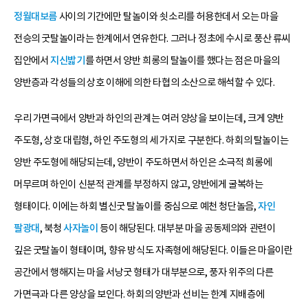
정월대보름
사이의 기간에만 탈놀이와 쇳소리를 허용한데서 오는 마을
전승의 굿탈놀이라는 한계에서 연유한다. 그러나 정초에 수시로 풍산 류씨
집안에서
지신밟기
를 하면서 양반 희롱의 탈놀이를 했다는 점은 마을의
양반층과 각성들의 상호 이해에 의한 타협의 소산으로 해석할 수 있다.
우리 가면극에서 양반과 하인의 관계는 여러 양상을 보이는데, 크게 양반
주도형, 상호 대립형, 하인 주도형의 세 가지로 구분한다. 하회의 탈놀이는
양반 주도형에 해당되는데, 양반이 주도하면서 하인은 소극적 희롱에
머무르며 하인이 신분적 관계를 부정하지 않고, 양반에게 굴복하는
형태이다. 이에는 하회 별신굿 탈놀이를 중심으로 예천 청단놀음,
자인
팔광대
, 북청
사자놀이
등이 해당된다. 대부분 마을 공동제의와 관련이
깊은 굿탈놀이 형태이며, 향유 방식도 자족형에 해당된다. 이들은 마을이란
공간에서 행해지는 마을 서낭굿 형태가 대부분으로, 풍자 위주의 다른
가면극과 다른 양상을 보인다. 하회의 양반과 선비는 한계 지배층에