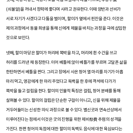
(쇠불알)을 꺼내서 정력에 좋다며 사라고 권유한다. 이때 양반과 선비가
서로 자기가 사겠다고 다툼을 벌이며, 할미가 옆에서 핀잔을 준다. 이것은
제의 과정에서 동물 희생을 통해 신에게 제물을 바치는 과정을 극에 삽입한
것으로 보인다.
넷째, 할미 마당은 할미가 허리에 쪽박을 차고, 머리에 흰 수건을 쓰고
허리를 드러낸 채 등장한다. 이어 베틀에 앉아 베틀가를 부르며 고달픈 삶을
한탄하면서 베틀을 짠다. 그리고 장에서 사온 청어 열 마리를 자기가 아홉
마리 먹고, 영감에게 한 마리 주었다고 독백을 한 후에 객석에 다가가
쪽박을 들고 걸립을 한다. 할미의 인물적 특징은 걸립, 청어 분배를 통해
살펴볼 수 있다. 할미의 걸립은 단순한 구걸이 아니고, 신을 위해 제물을
거두어들이는 신성한 의식 과정으로 볼 수 있다. 별신굿과 연속선상에서
이루어진다는 점에서 이것은 굿의 진행을 위한 제비祭費 추렴의 성격을
가진다. 한편 청어의 독점에 대한 할미의 독백도 음식에 대한 욕심보다는