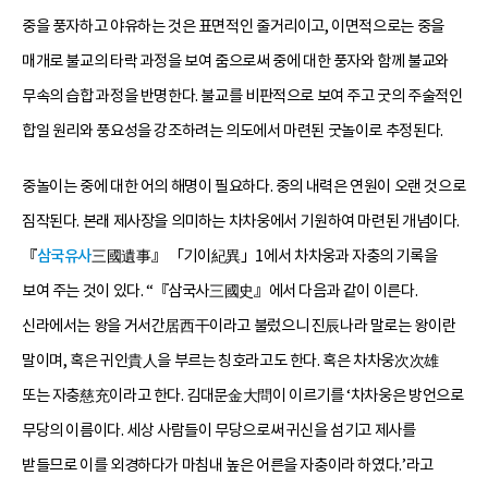
중을 풍자하고 야유하는 것은 표면적인 줄거리이고, 이면적으로는 중을
매개로 불교의 타락 과정을 보여 줌으로써 중에 대한 풍자와 함께 불교와
무속의 습합 과정을 반명한다. 불교를 비판적으로 보여 주고 굿의 주술적인
합일 원리와 풍요성을 강조하려는 의도에서 마련된 굿놀이로 추정된다.
중놀이는 중에 대한 어의 해명이 필요하다. 중의 내력은 연원이 오랜 것으로
짐작된다. 본래 제사장을 의미하는 차차웅에서 기원하여 마련된 개념이다.
『
삼국유사
三國遺事』 「기이紀異」1에서 차차웅과 자충의 기록을
보여 주는 것이 있다. “『삼국사三國史』에서 다음과 같이 이른다.
신라에서는 왕을 거서간居西干이라고 불렀으니 진辰나라 말로는 왕이란
말이며, 혹은 귀인貴人을 부르는 칭호라고도 한다. 혹은 차차웅次次雄
또는 자충慈充이라고 한다. 김대문金大問이 이르기를 ‘차차웅은 방언으로
무당의 이름이다. 세상 사람들이 무당으로써 귀신을 섬기고 제사를
받들므로 이를 외경하다가 마침내 높은 어른을 자충이라 하였다.’라고