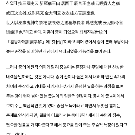
하였다 按三國史云 新羅稱王曰 居西干 辰言王也 或云呼貴人之稱
或曰次次雄 或作慈充 金大問云 次次雄方言謂巫也
世人以巫事鬼神尚祭祀 故畏敬之遂稱尊長者 爲慈充或 云尼師今言
謂齒理也.”라고 한다. 자충이 중이 되었으며 최세진崔世珍의
『훈몽자해訓蒙字解』에 ‘즁[僧]’이라고 되어 있어서 중이 본래 무당이나
높은 존장을 의미하던 개념에서 유래되었을 가능성을 보여 준다.
그러나 중의 어원적 의미와 달리 중놀이는 존장자나 무당에 대한 신성한
내력을 말하려는 것은 아니다. 중이 산이나 높은 데서 내려와 인간 속가의
처녀와 수작하고 잉태를 시키거나 갖가지 음탕한 일을 하는 과정을 보여
주는 것이 현재 남아 있는 굿놀이의 일반적 설정이다. 동시에 굿놀이에서
보여 주는 핵심적인 것이 있다. 중을 도둑이라고 하면서 무엇을 훔치는
존재로 인식하지만, 결말에 이르러서는 중이 인간 세계에 수명과 장수,
필요한 것들을 가져다준다고 해서 풍요를 안겨 주는 주술적 특징이 있다고
보는 것이다.