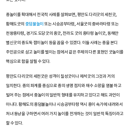
중놀이를 확대해서 전국적 사례를 살펴보면, 평안도 다리굿의 세천굿,
황해도굿의
중덤불놀이
또는 시승공부타령, 서울굿의 중바라타령 또는
천왕중타령, 경기도 도당굿의 중굿, 전라도 굿의 중타령 놀이굿, 동해안
별신굿의 중도둑 잽이놀이 등을 꼽을 수 있겠다. 이들 사례는 중을 본디
주인공으로 삼고 놀이를 벌이는 점에서 같은 주제의 다른 표현인 굿놀이를
핵심으로 함을 살필 수 있다.
평안도 다리굿의 세천굿은 성격이 칠성굿이나 제석굿의 그것과 거의
일치한다. 중의 파계를 중심으로 중의 생명 점지와 재수 소망을 염불 하고
빌어 주는 점에서 중놀이의 일반적 형태를 유지하고 있다고 해도 과언이
아니다. 황해도의 중덤불놀이나 시승공부타령 역시 중이 속가에 내려와서
처녀 동냥을 구하면서 여러 가지 놀이를 전개하는 것이 일반적 특징이라고
할 수 있다.