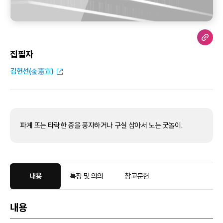
집필자
김헌선(金憲宣)
파계 또는 타락한 중을 풍자하거나 구실 삼아서 노는 굿놀이.
내용
특징 및 의의
참고문헌
내용