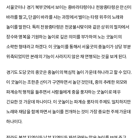
서울굿이나 경기 북부굿에서 보이는 중바라타령이나 천왕중타령은 만신이
바라를 팔고, 단골이 바라를 사는 과정에서 벌이는 타령 위주의 노래와
놀이를 말한다. 특히 천왕중타령은 천궁불사맞이와 같은 상위의 절차에서
장수와 명복을 기원하는 놀이로 깊은 의미를 부가하여 노는 굿놀이의
소략한 형태라고 하겠다. 이 굿놀이를 통해서 서울굿의 중놀이가 상당 부분
위축되었지만 본래의 기능이 사라지지 않은 채 연행되는 것을 보게 된다.
경기도 도당굿의 중굿은 중놀이의 핵심적 놀이 가운데 하나라고 할 수 있다.
이 굿놀이는 조한춘 산이가 구연하면서 놀던 것인데, 중의 추레한 외모와
파계승적 행적을 들추면서 사람들에게 중을 풍자하는 굿놀이로 매우
긴요한 것 가운데 하나이다. 이 굿놀이는 파계승 풍자의 주제도 일치하지만
노래와 재담을 함께 하면서 놀이를 전개하는 것이 가장 중요한 주제 가운데
하나이다.
전라도 북부 지역이든 남부 지역이든 제석굿에는 많은 놀이를 보여 주고