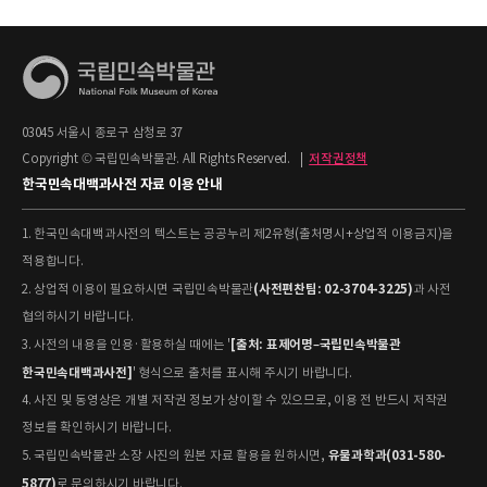
03045 서울시 종로구 삼청로 37
Copyright © 국립민속박물관. All Rights Reserved.
|
저작권정책
한국민속대백과사전 자료 이용 안내
1. 한국민속대백과사전의 텍스트는 공공누리 제2유형(출처명시+상업적 이용금지)을
적용합니다.
(사전편찬팀: 02-3704-3225)
2. 상업적 이용이 필요하시면 국립민속박물관
과 사전
협의하시기 바랍니다.
[출처: 표제어명–국립민속박물관
3. 사전의 내용을 인용·활용하실 때에는 '
한국민속대백과사전]
' 형식으로 출처를 표시해 주시기 바랍니다.
4. 사진 및 동영상은 개별 저작권 정보가 상이할 수 있으므로, 이용 전 반드시 저작권
정보를 확인하시기 바랍니다.
유물과학과(031-580-
5. 국립민속박물관 소장 사진의 원본 자료 활용을 원하시면,
5877)
로 문의하시기 바랍니다.