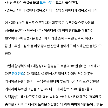
• 단산 봉황이 죽실을 물고
오동나무
속으로만 들어간다.
• 경복궁 지어라 경이나 경복궁 지어라 삼각산 하에다가 경복궁 지어라.
이 <애원성>을 퉁소로 연주할 때는 애조를 띤 슬픈 가락으로 사람의
심금을 울린다. <애원성>은 <어랑타령>과 함께 함경도를 대표하는
민요이다. <애원성>은 함경도에서 가장 흔히 부르던 민요로, 혜산・
갑산・무산・삼수 등 아주 궁벽한 산골에 들어가도 이 노래만은 불렸다고
한다.
그런데 함경북도의 <애원성>과 함경남도 북청의 <애원성>은 그 유래가
다른
근대민요
이다. 함북의 <애원성>은 일제 치하에서 견디다 못해
러시아로 돈벌이를 떠나는 남편을 보내며 부르거나, 러시아로 간 남편을
기다리며 부르던 여인들의 민요이다. 그래서 함북의 <애원성>을 <
노령露領노래>라고도 한다. 함남 북청의 <애원성>은 대원군이 경복궁을
중건할 당시 전국 백성의 노역을 징발했는데, 이때 북청의 여인들이 남편을