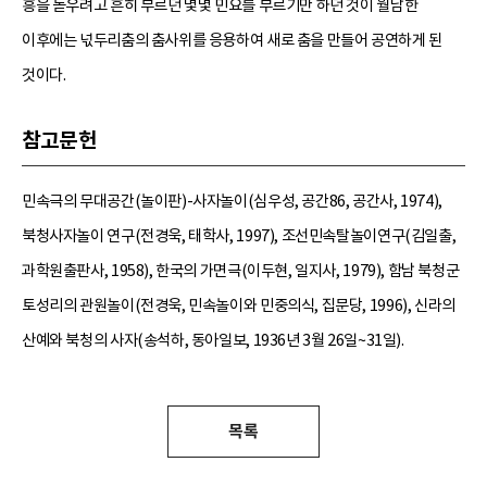
흥을 돋우려고 흔히 부르던 몇몇 민요를 부르기만 하던 것이 월남한
이후에는 넋두리춤의 춤사위를 응용하여 새로 춤을 만들어 공연하게 된
것이다.
참고문헌
민속극의 무대공간(놀이판)-사자놀이(심우성, 공간86, 공간사, 1974),
북청사자놀이 연구(전경욱, 태학사, 1997), 조선민속탈놀이연구(김일출,
과학원출판사, 1958), 한국의 가면극(이두현, 일지사, 1979), 함남 북청군
토성리의 관원놀이(전경욱, 민속놀이와 민중의식, 집문당, 1996), 신라의
산예와 북청의 사자(송석하, 동아일보, 1936년 3월 26일~31일).
목록