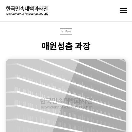
민속극
애원성춤 과장