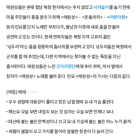
애원성춤은 본래 함남 북청 현지에서는 추지 않았고
사자놀이
를 놀기 전에
마을 주민들이 흥을 돋우기 위해 <애원성>・<돈돌라리>・<
어랑타령
>
등의 민요를 단지 노래만 부르다가, 월남한 이후에 새로 춤을 만들어
공연하고 있는 것이다. 현재 연희자들은 북청 지역 고유의 춤인
‘넋두리’라는 춤을 응용하여 춤사위를 보완하고 있다. 넋두리춤은 북청에서
군무를 할 때 추었는데, 다른 지역에서는 찾아볼 수 없는 특징을 지닌
춤사위이다. 애원성춤은 느린
굿거리장단
에 맞추어 추며, 악사 옆에서
창자가 <애원성> 노래를 불러 준다. 민요 <애원성>의 가사는 다음과 같다.
(여음) 에에······
• 우수 경첩에 대동강이 풀리고 정든 님 말쌈에 요 내 가슴 풀린다.
• 해는요 오늘 보면 내일도 보는 것 임자는 오늘 보면 언제나 보나.
• 태산에 붙는 불은 만백성이나 끄고 요 내 가슴에 붙는 불은 어느 누가 끌까.
• 세월아 봄철아 오고 가지를 말어라 알뜰한 청춘이 다 늙어 간다.