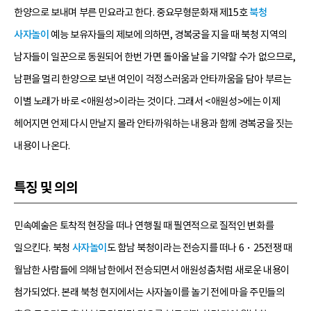
한양으로 보내며 부른 민요라고 한다. 중요무형문화재 제15호
북청
사자놀이
예능 보유자들의 제보에 의하면, 경복궁을 지을 때 북청 지역의
남자들이 일꾼으로 동원되어 한번 가면 돌아올 날을 기약할 수가 없으므로,
남편을 멀리 한양으로 보낸 여인이 걱정스러움과 안타까움을 담아 부르는
이별 노래가 바로 <애원성>이라는 것이다. 그래서 <애원성>에는 이제
헤어지면 언제 다시 만날지 몰라 안타까워하는 내용과 함께 경복궁을 짓는
내용이 나온다.
특징 및 의의
민속예술은 토착적 현장을 떠나 연행될 때 필연적으로 질적인 변화를
일으킨다. 북청
사자놀이
도 함남 북청이라는 전승지를 떠나 6・25전쟁 때
월남한 사람들에 의해 남한에서 전승되면서 애원성춤처럼 새로운 내용이
첨가되었다. 본래 북청 현지에서는 사자놀이를 놀기 전에 마을 주민들의