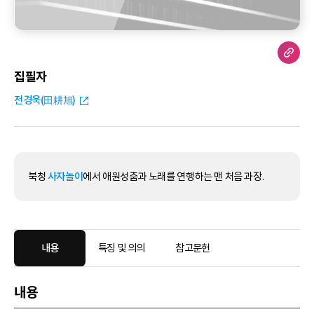
집필자
전경욱(田耕旭)
북청
사자놀이
에서 애원성춤과 노래를 연행하는 맨 처음 과장.
내용
특징 및 의의
참고문헌
내용