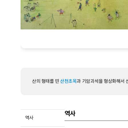
산의 형태를 띤
산천초목
과 기암괴석을 형상화해서 
역사
역사