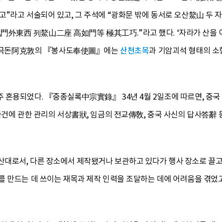
”라고 서술되어 있고, 그 주석에 “광화문 밖에 동서로 오산鰲山 두 자
東西 列鰲山二座 高如門等 極其工巧.”라고 했다. ‘자라가 산을 이
된 아극돈阿克敦의 『봉사도奉使圖』에는
산천초목
과 기암괴석 형태의 소형
 혼용되었다. 『중종실록中宗實錄』 34년 4월 2일조에 따르면, 중국
사건에 관한 관리의 서상書狀, 임금의 전교傳敎, 중국 사신의 답사答辭
대로서, 다른 장소에서 제작됐거나 보관하고 있다가 행사 장소로 끌고
를 만드는 데 쓰이는 재목과 제작 인력을 조달하는 데에 어려움을 겪었고