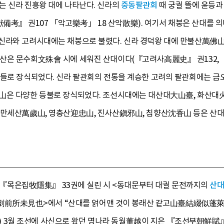
는 신라 진흥왕 대에 나타난다. 신라의
중동팔관회
때 궁궐 뜰에 윤등과
』 권107 「악고樂考」 18 산악散樂). 여기서 채붕은 산대를 의미
신라와 고려시대에는 채붕으로 불렸다. 신라 경덕왕 대에 만불산萬佛
산은 문수회文殊會 시에 세워진 산대이다(『고려사高麗史』 권132, 「
상들로 장식되었다. 신라 팔관회의 전통을 계승한 고려의 팔관회에는 금
山은 다양한 등불로 장식되었다. 조선시대에는 대산대大山臺, 화산대火
 만세산萬歲山, 영충산迎忠山, 진사산鎭邪山, 침향산沈香山 등은 산대
)의 『목은집牧隱集』 33권에 실린 시 <동대문부터 대궐 문전까지의
산
未見也>에서 “산대를 얽어맨 것이 봉래산 같고山臺結綴似蓬萊”라
 19) 3월 조선에 사신으로 왔던 명나라 동월董越이 지은 『조선부朝鮮賦