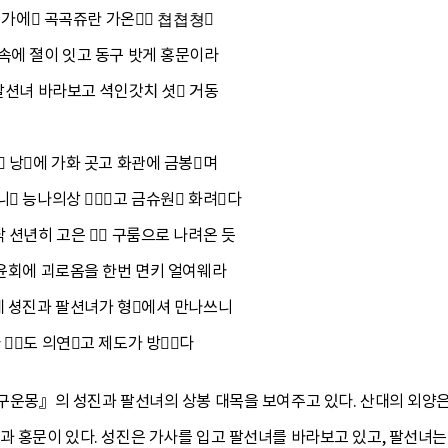
 가에 곡곡쥬란 가온 쳡쳡쳥
속에 졀이 잇고 동구 밧게 홍문이라
 팔션녀 바라보고 셕인갓치 셧 거동
 낭에 가화 곳고 화관에 금봉며
니 능나의상 고 금슈원 화려다
낙 션년히 고은  구룸으로 나려온 듯
 윤회에 괴로옴을 한번 면키 얼여웨라
세 셩진과 팔션녀가 형에셔 만나쓰니
 도 의연고 제도가 방다
『구운몽』의 성진과 팔선녀의 상봉 대목을 보여주고 있다. 산대의 외양은
과 홍문이 있다. 성진은 가사를 입고 팔선녀를 바라보고 있고, 팔선녀는