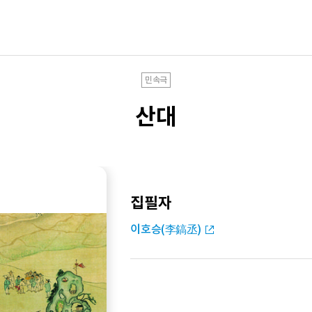
민속극
산대
집필자
이호승(李鎬丞)