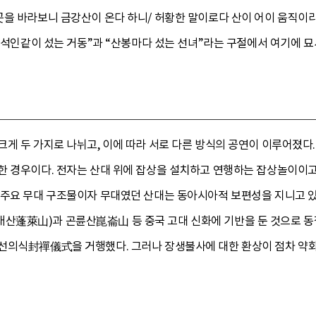
곳을 바라보니 금강산이 온다 하니/ 허황한 말이로다 산이 어이 움직이랴
 “석인같이 섰는 거동”과 “산봉마다 섰는 선녀”라는 구절에서 여기에 
게 두 가지로 나뉘고, 이에 따라 서로 다른 방식의 공연이 이루어졌다
한 경우이다. 전자는 산대 위에 잡상을 설치하고 연행하는 잡상놀이이고
 주요 무대 구조물이자 무대였던 산대는 동아시아적 보편성을 지니고 있
蓬萊山)과 곤륜산崑崙山 등 중국 고대 신화에 기반을 둔 것으로 동
선의식封禪儀式을 거행했다. 그러나 장생불사에 대한 환상이 점차 약