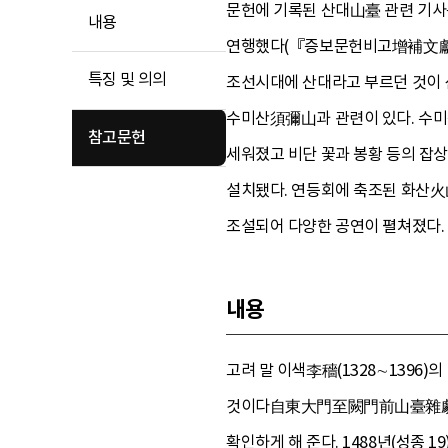
문헌에 기록된 산대山臺 관련 기사
내용
연행했다(『증보문헌비고增補文獻備考
특징 및 의의
조선시대에 산대라고 부르던 것이 
수미산須彌山과 관련이 있다. 수미
참고문헌
세워졌고 비단 꽃과 봉황 등의 잡
설치됐다. 연등회에 축조된 화산火
조설되어 다양한 공연이 펼쳐졌다.
내용
고려 말 이색李穡(1328∼1396
것이다自東大門至闕門前山臺雜劇前所
확인하게 해 준다. 1488년(성종