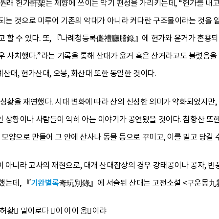
 원래 헌가軒架는 제향에 쓰이는 악기 편성을 가리키는데, “헌가를 내고
되는 것으로 미루어 기존의 악대가 아니라 커다란 구조물이라는 것을 알
고 할 수 있다. 또, 『나례청등록儺禮廳謄錄』에 헌가와 윤거가 혼용되
매우 사치했다.”라는 기록을 통해 산대가 윤거 혹은 산거라고도 불렸음을 알
예산대, 헌가산대, 오붕, 화산대 또한 동일한 것이다.
상황을 재연했다. 시대 변화에 따라 산의 신성한 의미가 약화되었지만,
 상황이나 사람들이 익히 아는 이야기가 공연됐을 것이다. 침향산 또한
 모양으로 만들어 그 안에 산사나 동물 등으로 꾸미고, 이를 밀고 당길 
 아니라 고사의 재현으로, 대개 산대잡상의 경우 강태공이나 공자, 
했는데, 『
기완별록
奇玩別錄』에 서술된 산대는 고전소설 <구운몽九雲
 허황 말이로다 이 어이 움이랴