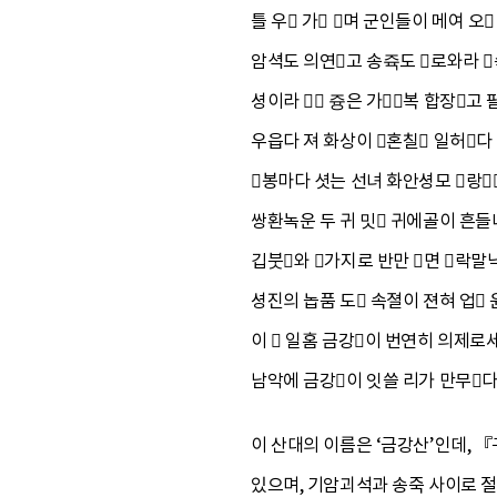
틀 우 가 며 군인들이 메여 오
암셕도 의연고 송쥭도 로와라 
셩이라  즁은 가복 합장고
우읍다 져 화상이 혼칠 일허다
봉마다 셧는 선녀 화안셩모 랑
쌍환녹운 두 귀 밋 귀에골이 흔들
깁붓와 가지로 반만 면 락말
셩진의 놉품 도 속졀이 젼혀 업
이  일홈 금강이 번연히 의제로
남악에 금강이 잇쓸 리가 만무다
이 산대의 이름은 ‘금강산’인데, 
있으며, 기암괴석과 송죽 사이로 절