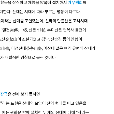
 향등을 장식하고 채붕을 양쪽에 설치해서
가무백희
를
한다. 산대는 시대에 따라 부르는 명칭이 다르다.
山이라는 산대를 조설했는데, 신라의 만불산은 고려시대
열전列傳」 45, 신돈辛旽). 수미산은 연복사 불전에
오산金鰲山이 조설되었고 김낙, 신숭겸 등의 인형이
山臺, 다정산대茶亭山臺, 예산대 같은 여러 유형의 산대가
가 개별적인 명칭으로 불린 것이다.
대잡극
은 전에 보지 못하던
는 표현은 산대의 모양이 산의 형태를 띠고 있음을
』에는 광화문 밖에 설치한 두 개의 산대에 대해 “자라는