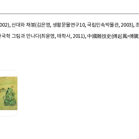
02), 산대와 채붕(김은영, 생활문물연구10, 국립민속박물관, 2003), 
 한국학 그림과 만나다(최윤영, 태학사, 2011), 中國雜技史(傅起鳳•傅騰