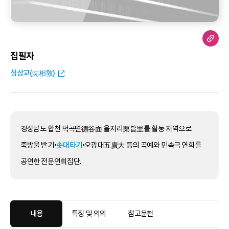
집필자
심상교(沈相敎)
경상남도 합천 덕곡면德谷面 율지리栗旨里를 활동 지역으로
죽방울 받기•
솟대타기
•오광대五廣大 등의 곡예와 민속극 연희를
공연한 전문연희집단.
내용
특징 및 의의
참고문헌