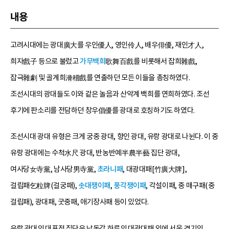
내용
고려시대에는 광대廣大를 우인優人, 영인伶人, 배우俳優, 재인才人,
희자戲子 등으로 불렀고
가무백희
歌舞百戲를 비롯해서 잡희雜戲,
잡극雜劇 및 골계희滑稽戲를 연출하던 모든 이들을 총칭하였다.
조선시대의 광대들도 이와 같은 놀음과 산악계 백희를 연희하였다. 조선
후기에 판소리를 전담하던 창우倡優를 광대로 호칭하기도 하였다.
조선시대 광대 유형은 크게 궁중 광대, 향인 광대, 유랑 광대로 나뉜다. 이 중
유랑 광대에는 수척水尺 광대, 반농반예半農半藝 집단 광대,
여사당女寺黨, 남사당男寺黨,
초라니패
, 대광대패[竹廣大牌],
걸립패乞粒牌(걸궁패),
솟대쟁이패
,
풍각쟁이패
, 각설이패, 중 매구패(중
걸립패), 광대패, 굿중패, 애기장사패 등이 있었다.
유랑 광대의 대표적 집단은 낙동강 하류의 대광대패 외에 서울 경기의