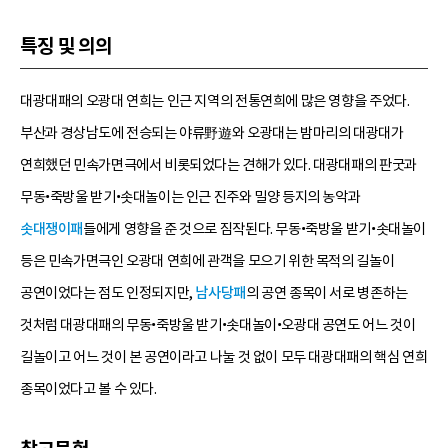
특징 및 의의
대광대패의 오광대 연희는 인근 지역의 전통연희에 많은 영향을 주었다.
부산과 경상남도에 전승되는 야류野遊와 오광대는 밤마리의 대광대가
연희했던 민속가면극에서 비롯되었다는 견해가 있다. 대광대패의 판굿과
무동•죽방울 받기•솟대놀이는 인근 진주와 밀양 등지의 농악과
솟대쟁이패
들에게 영향을 준 것으로 짐작된다. 무동•죽방울 받기•솟대놀이
등은 민속가면극인 오광대 연희에 관객을 모으기 위한 목적의 길놀이
공연이었다는 점도 인정되지만,
남사당패
의 공연 종목이 서로 병존하는
것처럼 대광대패의 무동•죽방울 받기•솟대놀이•오광대 공연도 어느 것이
길놀이고 어느 것이 본 공연이라고 나눌 것 없이 모두 대광대패의 핵심 연희
종목이었다고 볼 수 있다.