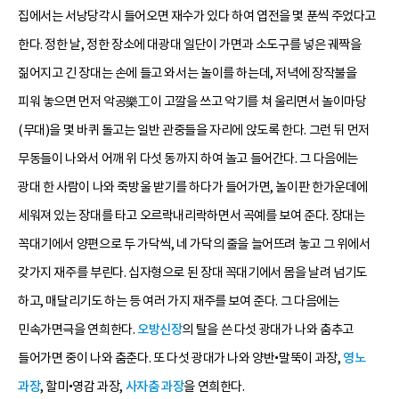
집에서는 서낭당각시 들어오면 재수가 있다 하여 엽전을 몇 푼씩 주었다고
한다. 정한 날, 정한 장소에 대광대 일단이 가면과 소도구를 넣은 궤짝을
짊어지고 긴 장대는 손에 들고 와서는 놀이를 하는데, 저녁에 장작불을
피워 놓으면 먼저 악공樂工이 고깔을 쓰고 악기를 쳐 울리면서 놀이마당
(무대)을 몇 바퀴 돌고는 일반 관중들을 자리에 앉도록 한다. 그런 뒤 먼저
무동들이 나와서 어깨 위 다섯 동까지 하여 놀고 들어간다. 그 다음에는
광대 한 사람이 나와 죽방울 받기를 하다가 들어가면, 놀이판 한가운데에
세워져 있는 장대를 타고 오르락내리락하면서 곡예를 보여 준다. 장대는
꼭대기에서 양편으로 두 가닥씩, 네 가닥의 줄을 늘어뜨려 놓고 그 위에서
갖가지 재주를 부린다. 십자형으로 된 장대 꼭대기에서 몸을 날려 넘기도
하고, 매달리기도 하는 등 여러 가지 재주를 보여 준다. 그 다음에는
민속가면극을 연희한다.
오방신장
의 탈을 쓴 다섯 광대가 나와 춤추고
들어가면 중이 나와 춤춘다. 또 다섯 광대가 나와 양반•말뚝이 과장,
영노
과장
, 할미•영감 과장,
사자춤 과장
을 연희한다.