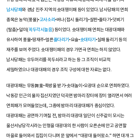
남사당패
와 경남 진주 지역의 솟대쟁이패 등이 있었다. 남사당패의 연희
종목은 농악(풍물)•
고사소리
•버나(접시 돌리기)•살판•줄타기•덧뵈기
(탈춤)•덜미(
꼭두각시놀음
) 등이었다. 솟대쟁이패 연희는 대광대패와
유사하여 풍물•땅재주•얼른
줄다리기
•요술•
솟대타기
•실패 돌리기 등의
재주를 보여 주었다. 솟대쟁이패의 경우 가면극 연희는 하지 않았다.
남사당패는 우두머리를 꼭두쇠라고 하는 등 그 조직이 비교적
세밀하였으나 대광대패의 경우 조직 구성에 대한 자료는 없다.
대광대패는 무동舞童•죽방울 받기•솟대놀이•오광대 순으로 연희하였다.
낙동강 인근의 물자 집산지였던 덕곡면 밤마리 장터에 장이 열리면서 여러
연희패가 모여들었는데, 그중에 밤마리 대광대패가 중심이었다.
대광대패는 공연하기 며칠 전, 밤마리 대광대 일단이 신주같이 모시는
울산서낭당각시라는 인형을 대광대의 한 사람이 오른손에 안고 공연할
마을로 들어와서 집집이 다니며 문 앞에서 “대광대 들어왔소.” 하면 대개 그