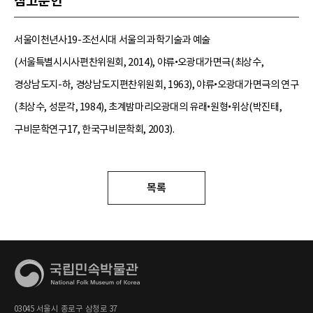
참고문헌
서울이천년사19-조선시대 서울의 과학기술과 예술
(서울특별시시사편찬위원회, 2014), 야류•오광대가면극(최상수,
경상남도지-하, 경상남도지편찬위원회, 1963), 야류•오광대가면극의 연구
(최상수, 성문각, 1984), 초계밤마리오광대의 유래•원형•위상(박진태,
구비문학연구17, 한국구비문학회, 2003).
목록
03045 서울시 종로구 삼청로 37